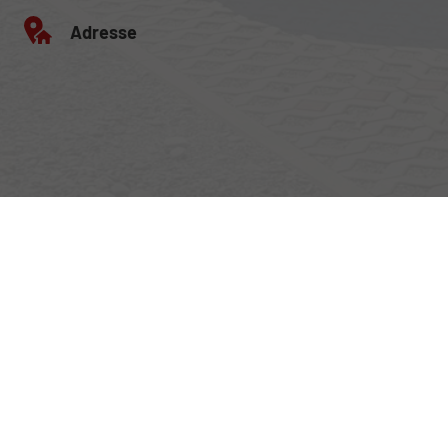
Adresse
Egerlandstrasse 42
84513 Töging am Inn
Öffnungszeiten