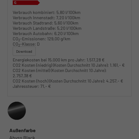
Verbrauch kombiniert:
5,80 l/100km
Verbrauch Innenstadt:
7,20 l/100km
Verbrauch Stadtrand:
5,60 l/100km
Verbrauch Landstraße:
5,20 l/100km
Verbrauch Autobahn:
6,20 l/100km
CO
-Emissionen:
129,00 g/km
2
CO
-Klasse:
D
2
Download
Energiekosten bei 15.000 km pro Jahr:
1.517,28 €
CO2 Kosten (niedrig)
:
1.161,- €
(Kosten Durchschnitt 10 Jahre)
CO2 Kosten (mittel)
:
(Kosten Durchschnitt 10 Jahre)
2.757,38 €
CO2 Kosten (hoch)
:
4.257,- €
(Kosten Durchschnitt 10 Jahre)
Jahressteuer:
71,- €
Außenfarbe
Abyss Black