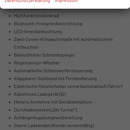
Datenschutzerklärung
Impressum
USB-Anschlüsse hinten
Multifunktionslenkrad
Bluetooth-Freisprecheinrichtung
LED-Innenbeleuchtung
Zwei-Zonen-Klimaautomatik mit automatischem
Entfeuchter
Beleuchteter Schminkspiegel
Regensensor-Wischer
Automatische Scheinwerfersteuerung
Klappbarer Schlüssel mit Fernbedienung
Elektrische Fensterheber vorne (automatisch Fahrer)
Kabelloses Ladegerät (Qi)
Hintere Armlehne mit Getränkehaltern
Durchladesystem („Ski-Tunnel“)
Anhängerkupplungsvorbereitung
Starre Ladeboden (Kombi serienmäßig)