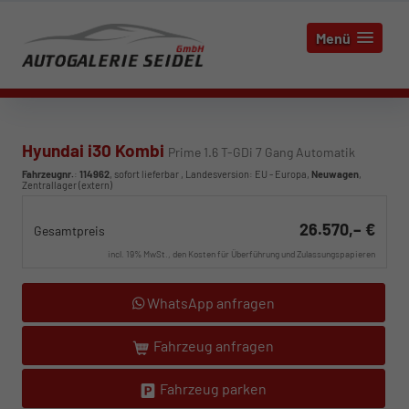
Menü
Hyundai i30 Kombi
Prime 1.6 T-GDi 7 Gang Automatik
Fahrzeugnr.
:
114962
,
sofort lieferbar
, Landesversion: EU - Europa,
Neuwagen
,
Zentrallager (extern)
26.570,– €
Gesamtpreis
incl. 19% MwSt., den Kosten für Überführung und Zulassungspapieren
WhatsApp anfragen
Fahrzeug anfragen
Fahrzeug parken