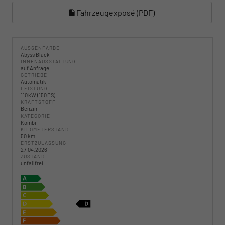
Fahrzeugexposé (PDF)
AUSSENFARBE
Abyss Black
INNENAUSSTATTUNG
auf Anfrage
GETRIEBE
Automatik
LEISTUNG
110 kW (150 PS)
KRAFTSTOFF
Benzin
KATEGORIE
Kombi
KILOMETERSTAND
50 km
ERSTZULASSUNG
27.04.2026
ZUSTAND
unfallfrei