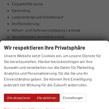
Einparkhilfe vorne
Dachreling
Lederlenkrad und Schaltknauf
Stoffpolsterung
Höhen- und tiefenverstellbares Lenkrad
Verschiebbare Armlehne vorne
Taschen an den Rückseiten der Vordersitze
Wir respektieren Ihre Privatsphäre
Höhenverstellbarer Fahrer- und Beifahrersitz
Unsere Website setzt Cookies ein, um unsere Dienste für
Rücksitzlehnen 60:40 klappbar
Sie bereitzustellen. Hierbei berücksichtigen wir Ihre
Elektrisch einstellbare Lendenstütze Fahrer
Auswahl und verarbeiten nur die Daten für Marketing,
Hintere Lüftungsdüsen
Analytics und Personalisierung, für die Sie uns Ihr
Sonnenbrillenfach
Einverständnis geben. Sie können Ihre Einwilligung
Supervision-Instrumentenpanel 10,25“ TFT LCD
jederzeit mit Wirkung für die Zukunft widerrufen.
DAB-Digitalradioantenne
4 Lautsprecher: vorne 2 + hinten 2
Alle akzeptieren
Alle ablehnen
Einstellungen
6 Lautsprecher: Hochtonlautsprecher vorne
USB-Anschlüsse vorne