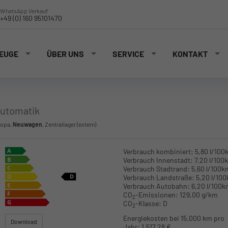
WhatsApp Verkauf
+49 (0) 160 95101470
EUGE
ÜBER UNS
SERVICE
KONTAKT
Automatik
ropa,
Neuwagen
, Zentrallager (extern)
Verbrauch kombiniert:
5,80 l/100
Verbrauch Innenstadt:
7,20 l/100
Verbrauch Stadtrand:
5,60 l/100k
Verbrauch Landstraße:
5,20 l/10
Verbrauch Autobahn:
6,20 l/100
CO
-Emissionen:
129,00 g/km
2
CO
-Klasse:
D
2
Energiekosten bei 15.000 km pro
Download
Jahr:
1.517,28 €