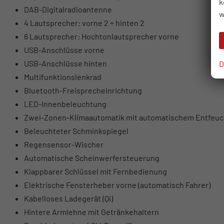
k
DAB-Digitalradioantenne
w
4 Lautsprecher: vorne 2 + hinten 2
6 Lautsprecher: Hochtonlautsprecher vorne
USB-Anschlüsse vorne
USB-Anschlüsse hinten
D
Multifunktionslenkrad
Bluetooth-Freisprecheinrichtung
LED-Innenbeleuchtung
Zwei-Zonen-Klimaautomatik mit automatischem Entfeuc
Beleuchteter Schminkspiegel
Regensensor-Wischer
Automatische Scheinwerfersteuerung
Klappbarer Schlüssel mit Fernbedienung
Elektrische Fensterheber vorne (automatisch Fahrer)
Kabelloses Ladegerät (Qi)
Hintere Armlehne mit Getränkehaltern