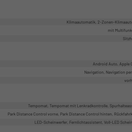
Klimaautomatik, 2-Zonen-Klimaaut
mit Multifun
Sitz
Android Auto, Apple 
Navigation, Navigation pe
vor
Tempomat, Tempomat mit Lenkradkontrolle, Spurhalteas
Park Distance Control vorne, Park Distance Control hinten, Rückfah
LED-Scheinwerfer, Fernlichtassistent, Voll-LED Schei