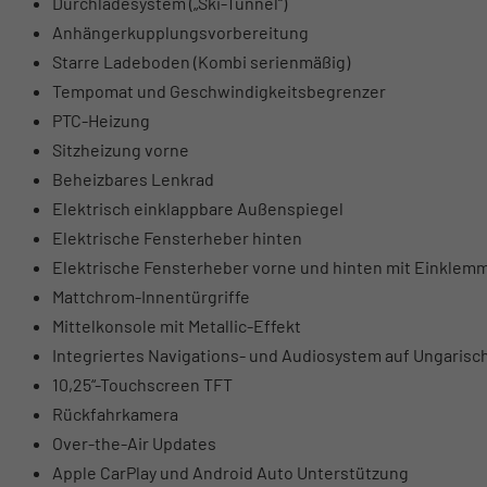
Durchladesystem („Ski-Tunnel“)
Anhängerkupplungsvorbereitung
Starre Ladeboden (Kombi serienmäßig)
Tempomat und Geschwindigkeitsbegrenzer
PTC-Heizung
Sitzheizung vorne
Beheizbares Lenkrad
Elektrisch einklappbare Außenspiegel
Elektrische Fensterheber hinten
Elektrische Fensterheber vorne und hinten mit Einklem
Mattchrom-Innentürgriffe
Mittelkonsole mit Metallic-Effekt
Integriertes Navigations- und Audiosystem auf Ungarisc
10,25“-Touchscreen TFT
Rückfahrkamera
Over-the-Air Updates
Apple CarPlay und Android Auto Unterstützung