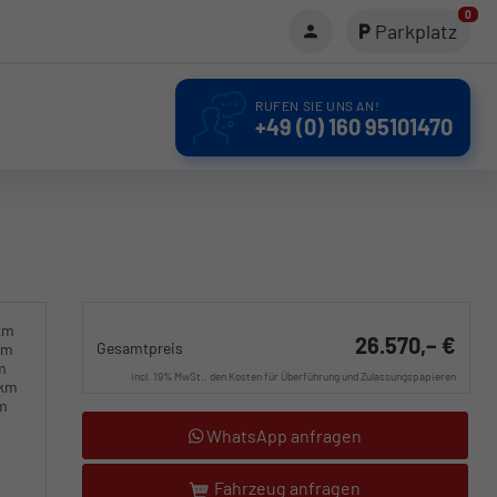
0
Parkplatz
RUFEN SIE UNS AN!
+49 (0) 160 95101470
km
26.570,– €
Gesamtpreis
km
m
incl. 19% MwSt., den Kosten für Überführung und Zulassungspapieren
0km
km
WhatsApp anfragen
Fahrzeug anfragen