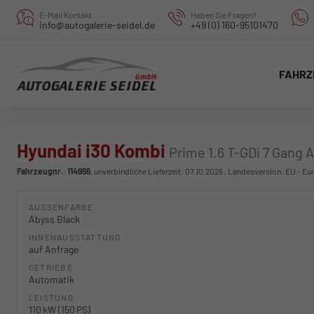
E-Mail Kontakt
Haben Sie Fragen?
info@autogalerie-seidel.de
+49 (0) 160-95101470
FAHRZ
Hyundai i30 Kombi
Prime 1.6 T-GDi 7 Gang 
Fahrzeugnr.
:
114956
, unverbindliche Lieferzeit:
07.10.2026
, Landesversion: EU - Eu
AUSSENFARBE
Abyss Black
INNENAUSSTATTUNG
auf Anfrage
GETRIEBE
Automatik
LEISTUNG
110 kW (150 PS)