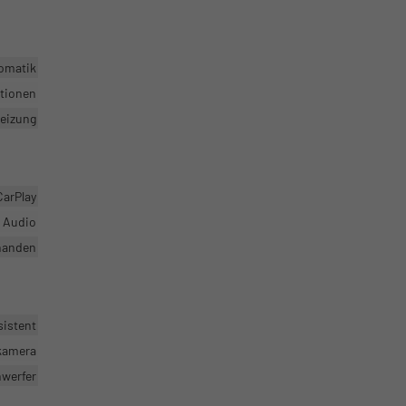
omatik
ktionen
heizung
CarPlay
r Audio
handen
sistent
rkamera
nwerfer