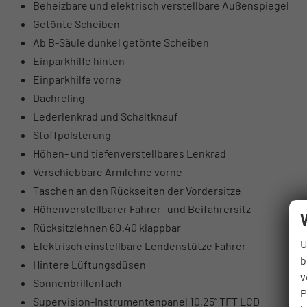
Beheizbare und elektrisch verstellbare Außenspiegel
Getönte Scheiben
Ab B-Säule dunkel getönte Scheiben
Einparkhilfe hinten
Einparkhilfe vorne
Dachreling
Lederlenkrad und Schaltknauf
Stoffpolsterung
Höhen- und tiefenverstellbares Lenkrad
Verschiebbare Armlehne vorne
Taschen an den Rückseiten der Vordersitze
Höhenverstellbarer Fahrer- und Beifahrersitz
Rücksitzlehnen 60:40 klappbar
U
Elektrisch einstellbare Lendenstütze Fahrer
b
Hintere Lüftungsdüsen
v
Sonnenbrillenfach
P
Supervision-Instrumentenpanel 10,25“ TFT LCD