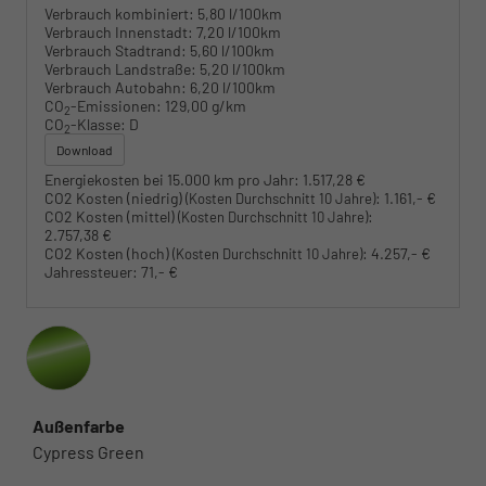
Verbrauch kombiniert:
5,80 l/100km
Verbrauch Innenstadt:
7,20 l/100km
Verbrauch Stadtrand:
5,60 l/100km
Verbrauch Landstraße:
5,20 l/100km
Verbrauch Autobahn:
6,20 l/100km
CO
-Emissionen:
129,00 g/km
2
CO
-Klasse:
D
2
Download
Energiekosten bei 15.000 km pro Jahr:
1.517,28 €
CO2 Kosten (niedrig)
:
1.161,- €
(Kosten Durchschnitt 10 Jahre)
CO2 Kosten (mittel)
:
(Kosten Durchschnitt 10 Jahre)
2.757,38 €
CO2 Kosten (hoch)
:
4.257,- €
(Kosten Durchschnitt 10 Jahre)
Jahressteuer:
71,- €
Außenfarbe
Cypress Green