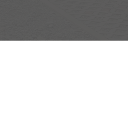
Egerlandstrasse 42
84513 Töging am Inn
Öffnungszeiten