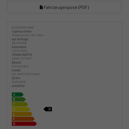
Fahrzeugexposé (PDF)
AUSSENFARBE
Cypress Green
INNENAUSSTATTUNG
auf Anfrage
GETRIEBE
Automatik
LEISTUNG
110 kW (150 PS)
KRAFTSTOFF
Benzin
KATEGORIE
Kombi
KILOMETERSTAND
50 km
ZUSTAND
unfallfrei