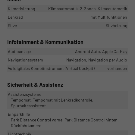
Klimatisierung
Klimaautomatik, 2-Zonen-Klimaautomatik
Lenkrad
mit Multifunktionen
Sitze
Sitzheizung
Infotainment & Kommunikation
Audioanlage
Android Auto, Apple CarPlay
Navigationssystem
Navigation, Navigation per Audio
Volldigitales Kombiinstrument (Virtual Cockpit)
vorhanden
Sicherheit & Assistenz
Assistenzsysteme
Tempomat, Tempomat mit Lenkradkontrolle,
Spurhalteassistent
Einparkhilfe
Park Distance Control vorne, Park Distance Control hinten,
Rückfahrkamera
Lichttechnik