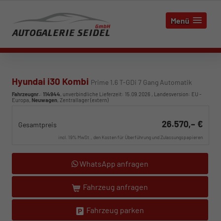
Menü
Hyundai i30 Kombi
Prime 1.6 T-GDi 7 Gang Automatik
Fahrzeugnr.
:
114944
, unverbindliche Lieferzeit:
15.09.2026
, Landesversion: EU -
Europa,
Neuwagen
, Zentrallager (extern)
26.570,– €
Gesamtpreis
incl. 19% MwSt., den Kosten für Überführung und Zulassungspapieren
WhatsApp anfragen
Fahrzeug anfragen
Fahrzeug parken