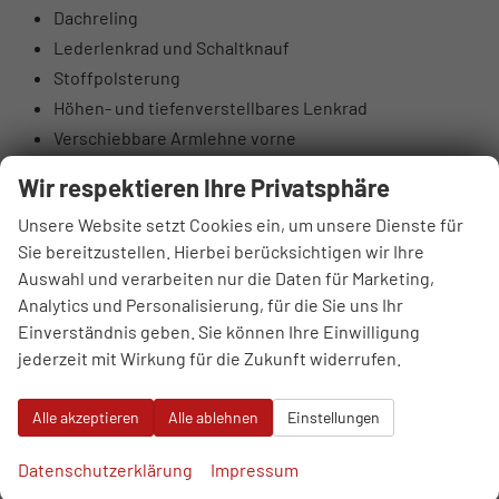
Dachreling
Lederlenkrad und Schaltknauf
Stoffpolsterung
Höhen- und tiefenverstellbares Lenkrad
Verschiebbare Armlehne vorne
Taschen an den Rückseiten der Vordersitze
Wir respektieren Ihre Privatsphäre
Höhenverstellbarer Fahrer- und Beifahrersitz
Unsere Website setzt Cookies ein, um unsere Dienste für
Rücksitzlehnen 60:40 klappbar
Sie bereitzustellen. Hierbei berücksichtigen wir Ihre
Elektrisch einstellbare Lendenstütze Fahrer
Auswahl und verarbeiten nur die Daten für Marketing,
Hintere Lüftungsdüsen
Analytics und Personalisierung, für die Sie uns Ihr
Sonnenbrillenfach
Einverständnis geben. Sie können Ihre Einwilligung
Supervision-Instrumentenpanel 10,25“ TFT LCD
jederzeit mit Wirkung für die Zukunft widerrufen.
DAB-Digitalradioantenne
4 Lautsprecher: vorne 2 + hinten 2
Alle akzeptieren
Alle ablehnen
Einstellungen
6 Lautsprecher: Hochtonlautsprecher vorne
USB-Anschlüsse vorne
Datenschutzerklärung
Impressum
USB-Anschlüsse hinten