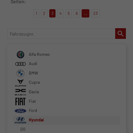
Seiten:
1
2
3
4
5
6
...
23
Fahrzeugnr.
Alfa Romeo
Audi
BMW
Cupra
Dacia
Fiat
Ford
Hyundai
i20