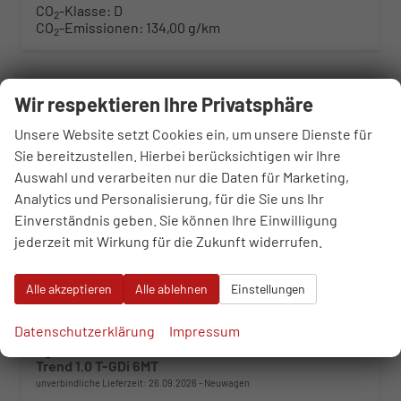
CO
-Klasse:
D
2
CO
-Emissionen:
134,00 g/km
2
ab 229,– € mtl.
Wir respektieren Ihre Privatsphäre
Unsere Website setzt Cookies ein, um unsere Dienste für
Sie bereitzustellen. Hierbei berücksichtigen wir Ihre
Auswahl und verarbeiten nur die Daten für Marketing,
Analytics und Personalisierung, für die Sie uns Ihr
Einverständnis geben. Sie können Ihre Einwilligung
jederzeit mit Wirkung für die Zukunft widerrufen.
Alle akzeptieren
Alle ablehnen
Einstellungen
Datenschutzerklärung
Impressum
Hyundai i30 Kombi
Trend 1.0 T-GDi 6MT
unverbindliche Lieferzeit:
26.09.2026
Neuwagen