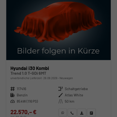
Hyundai i30 Kombi
Trend 1.0 T-GDi 6MT
unverbindliche Lieferzeit:
26.09.2026
Neuwagen
Fahrzeugnr.
117416
Getriebe
Schaltgetriebe
Kraftstoff
Benzin
Außenfarbe
Atlas White
Leistung
85 kW (116 PS)
Kilometerstand
50 km
22.570,– €
WhatsApp anfragen
Wir rufen Sie an
Fahrzeugexposé (PDF)
Fahrzeug parken
incl. 19% MwSt.