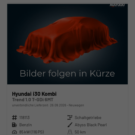
Hyundai i30 Kombi
Trend 1.0 T-GDi 6MT
unverbindliche Lieferzeit:
26.09.2026
Neuwagen
Fahrzeugnr.
118113
Getriebe
Schaltgetriebe
Kraftstoff
Benzin
Außenfarbe
Abyss Black Pearl
Leistung
85 kW (116 PS)
Kilometerstand
50 km