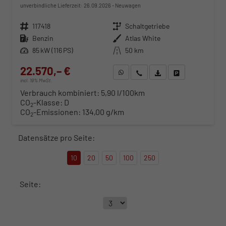
unverbindliche Lieferzeit:
26.09.2026
Neuwagen
Fahrzeugnr.
117418
Getriebe
Schaltgetriebe
Kraftstoff
Benzin
Außenfarbe
Atlas White
Leistung
85 kW (116 PS)
Kilometerstand
50 km
22.570,– €
WhatsApp anfragen
Wir rufen Sie an
Fahrzeugexposé (PDF)
Fahrzeug parken
incl. 19% MwSt.
Verbrauch kombiniert:
5,90 l/100km
CO
-Klasse:
D
2
CO
-Emissionen:
134,00 g/km
2
Datensätze pro Seite:
10
20
50
100
250
Seite: