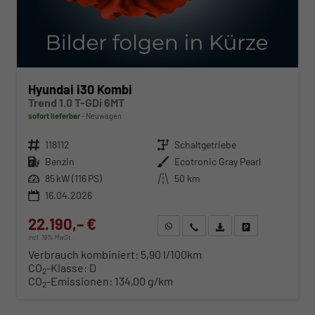
Hyundai i30 Kombi
Trend 1.0 T-GDi 6MT
sofort lieferbar
Neuwagen
Fahrzeugnr.
118112
Getriebe
Schaltgetriebe
Kraftstoff
Benzin
Außenfarbe
Ecotronic Gray Pearl
Leistung
85 kW (116 PS)
Kilometerstand
50 km
16.04.2026
22.190,– €
WhatsApp anfragen
Wir rufen Sie an
Fahrzeugexposé (PDF)
Fahrzeug parken
incl. 19% MwSt.
Verbrauch kombiniert:
5,90 l/100km
CO
-Klasse:
D
2
CO
-Emissionen:
134,00 g/km
2
ab 225,– € mtl.