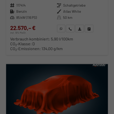
Fahrzeugnr.
117414
Getriebe
Schaltgetriebe
Kraftstoff
Benzin
Außenfarbe
Atlas White
Leistung
85 kW (116 PS)
Kilometerstand
50 km
22.570,– €
WhatsApp anfragen
Wir rufen Sie an
Fahrzeugexposé (PDF)
Fahrzeug parken
incl. 19% MwSt.
Verbrauch kombiniert:
5,90 l/100km
CO
-Klasse:
D
2
CO
-Emissionen:
134,00 g/km
2
ab 229,– € mtl.