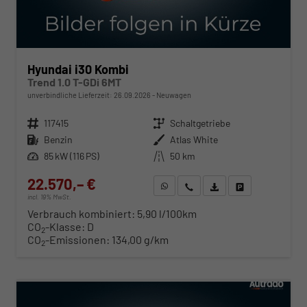
Hyundai i30 Kombi
Trend 1.0 T-GDi 6MT
unverbindliche Lieferzeit:
26.09.2026
Neuwagen
Fahrzeugnr.
117415
Getriebe
Schaltgetriebe
Kraftstoff
Benzin
Außenfarbe
Atlas White
Leistung
85 kW (116 PS)
Kilometerstand
50 km
22.570,– €
WhatsApp anfragen
Wir rufen Sie an
Fahrzeugexposé (PDF)
Fahrzeug parken
incl. 19% MwSt.
Verbrauch kombiniert:
5,90 l/100km
CO
-Klasse:
D
2
CO
-Emissionen:
134,00 g/km
2
ab 229,– € mtl.