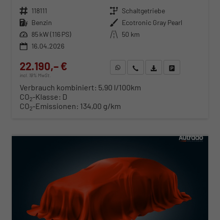
Fahrzeugnr.
118111
Getriebe
Schaltgetriebe
Kraftstoff
Benzin
Außenfarbe
Ecotronic Gray Pearl
Leistung
85 kW (116 PS)
Kilometerstand
50 km
16.04.2026
22.190,– €
WhatsApp anfragen
Wir rufen Sie an
Fahrzeugexposé (PDF)
Fahrzeug parken
incl. 19% MwSt.
Verbrauch kombiniert:
5,90 l/100km
CO
-Klasse:
D
2
CO
-Emissionen:
134,00 g/km
2
ab 225,– € mtl.