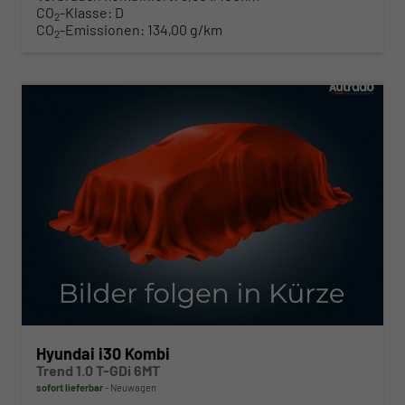
CO
-Klasse:
D
2
CO
-Emissionen:
134,00 g/km
2
ab 225,– € mtl.
Hyundai i30 Kombi
Trend 1.0 T-GDi 6MT
sofort lieferbar
Neuwagen