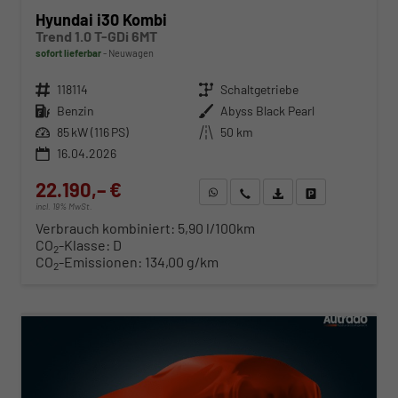
Hyundai i30 Kombi
Trend 1.0 T-GDi 6MT
sofort lieferbar
Neuwagen
Fahrzeugnr.
118114
Getriebe
Schaltgetriebe
Kraftstoff
Benzin
Außenfarbe
Abyss Black Pearl
Leistung
85 kW (116 PS)
Kilometerstand
50 km
16.04.2026
22.190,– €
WhatsApp anfragen
Wir rufen Sie an
Fahrzeugexposé (PDF)
Fahrzeug parken
incl. 19% MwSt.
Verbrauch kombiniert:
5,90 l/100km
CO
-Klasse:
D
2
CO
-Emissionen:
134,00 g/km
2
ab 225,– € mtl.