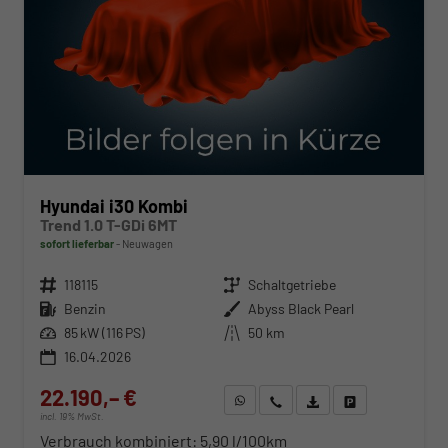
Hyundai i30 Kombi
Trend 1.0 T-GDi 6MT
sofort lieferbar
Neuwagen
Fahrzeugnr.
118115
Getriebe
Schaltgetriebe
Kraftstoff
Benzin
Außenfarbe
Abyss Black Pearl
Leistung
85 kW (116 PS)
Kilometerstand
50 km
16.04.2026
22.190,– €
WhatsApp anfragen
Wir rufen Sie an
Fahrzeugexposé (PDF)
Fahrzeug parken
incl. 19% MwSt.
Verbrauch kombiniert:
5,90 l/100km