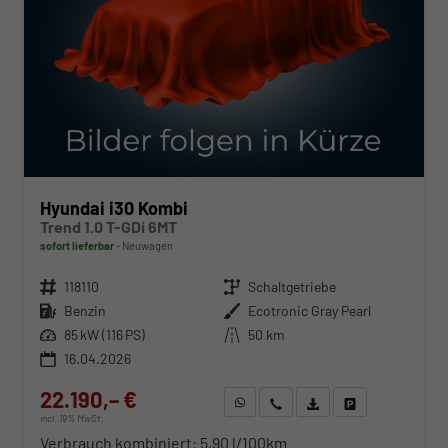
Hyundai i30 Kombi
Trend 1.0 T-GDi 6MT
sofort lieferbar
Neuwagen
Fahrzeugnr.
118110
Getriebe
Schaltgetriebe
Kraftstoff
Benzin
Außenfarbe
Ecotronic Gray Pearl
Leistung
85 kW (116 PS)
Kilometerstand
50 km
16.04.2026
22.190,– €
WhatsApp anfragen
Wir rufen Sie an
Fahrzeugexposé (PDF)
Fahrzeug parken
incl. 19% MwSt.
Verbrauch kombiniert:
5,90 l/100km