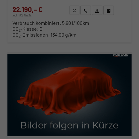
22.190,– €
WhatsApp anfragen
Wir rufen Sie an
Fahrzeugexposé (PDF)
Fahrzeug parken
incl. 19% MwSt.
Verbrauch kombiniert:
5,90 l/100km
CO
-Klasse:
D
2
CO
-Emissionen:
134,00 g/km
2
ab 225,– € mtl.