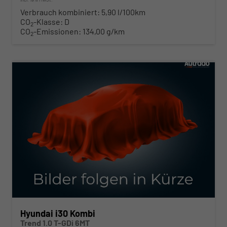
Verbrauch kombiniert:
5,90 l/100km
CO
-Klasse:
D
2
CO
-Emissionen:
134,00 g/km
2
ab 229,– € mtl.
Hyundai i30 Kombi
Trend 1.0 T-GDi 6MT