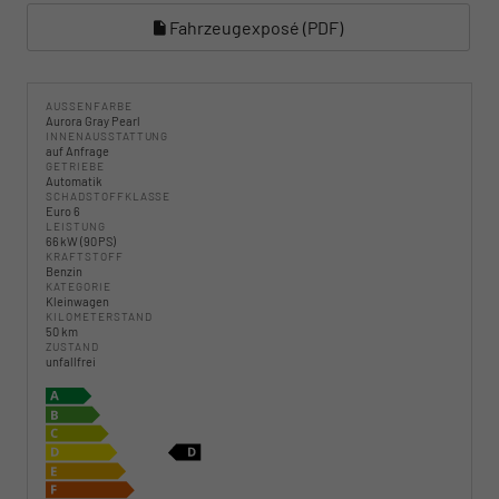
Fahrzeugexposé (PDF)
AUSSENFARBE
Aurora Gray Pearl
INNENAUSSTATTUNG
auf Anfrage
GETRIEBE
Automatik
SCHADSTOFFKLASSE
Euro 6
LEISTUNG
66 kW (90 PS)
KRAFTSTOFF
Benzin
KATEGORIE
Kleinwagen
KILOMETERSTAND
50 km
ZUSTAND
unfallfrei