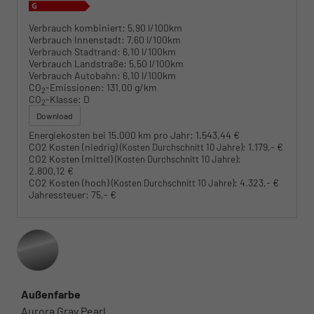
Verbrauch kombiniert:
5,90 l/100km
Verbrauch Innenstadt:
7,60 l/100km
Verbrauch Stadtrand:
6,10 l/100km
Verbrauch Landstraße:
5,50 l/100km
Verbrauch Autobahn:
6,10 l/100km
CO
-Emissionen:
131,00 g/km
2
CO
-Klasse:
D
2
Download
Energiekosten bei 15.000 km pro Jahr:
1.543,44 €
CO2 Kosten (niedrig)
:
1.179,- €
(Kosten Durchschnitt 10 Jahre)
CO2 Kosten (mittel)
:
(Kosten Durchschnitt 10 Jahre)
2.800,12 €
CO2 Kosten (hoch)
:
4.323,- €
(Kosten Durchschnitt 10 Jahre)
Jahressteuer:
75,- €
Außenfarbe
Aurora Gray Pearl