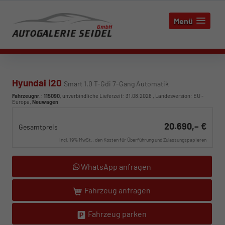
Menü
Hyundai i20
Smart 1.0 T-Gdi 7-Gang Automatik
Fahrzeugnr.
:
115090
, unverbindliche Lieferzeit:
31.08.2026
, Landesversion: EU -
Europa,
Neuwagen
20.690,– €
Gesamtpreis
incl. 19% MwSt., den Kosten für Überführung und Zulassungspapieren
WhatsApp anfragen
Fahrzeug anfragen
Fahrzeug parken