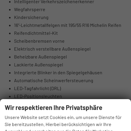
Intelligenter Verkehrszeichenerkenner
Wegfahrsperre
Kindersicherung
16“-Leichtmetallfelgen mit 195/55 R16 Michelin Reifen
Reifendichtmittel-Kit
Scheibenbremsen vorne
Elektrisch verstellbare Außenspiegel
Beheizbare Außenspiegel
Lackierte Außenspiegel
Integrierte Blinker in den Spiegelgehäusen
Automatische Scheinwerfersteuerung
LED-Tagfahrlicht (DRL)
LED-Positionsleuchten
Nebelscheinwerfer hinten
Wir respektieren Ihre Privatsphäre
Tönung der Scheiben
Unsere Website setzt Cookies ein, um unsere Dienste für
Beleuchteter Schminkspiegel
Sie bereitzustellen. Hierbei berücksichtigen wir Ihre
Lederlenkrad