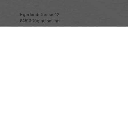
Egerlandstrasse 42
84513 Töging am Inn
Öffnungszeiten
Montag bis Samstag
nur nach telefonischer Vereinbarung
Rufen Sie an