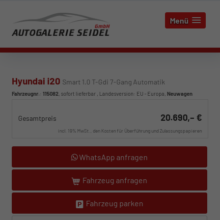
Menü
Hyundai i20
Smart 1.0 T-Gdi 7-Gang Automatik
Fahrzeugnr.
:
115082
,
sofort lieferbar
, Landesversion: EU - Europa,
Neuwagen
20.690,– €
Gesamtpreis
incl. 19% MwSt., den Kosten für Überführung und Zulassungspapieren
WhatsApp anfragen
Fahrzeug anfragen
Fahrzeug parken