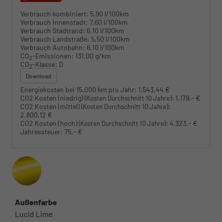
Verbrauch kombiniert:
5,90 l/100km
Verbrauch Innenstadt:
7,60 l/100km
Verbrauch Stadtrand:
6,10 l/100km
Verbrauch Landstraße:
5,50 l/100km
Verbrauch Autobahn:
6,10 l/100km
CO
-Emissionen:
131,00 g/km
2
CO
-Klasse:
D
2
Download
Energiekosten bei 15.000 km pro Jahr:
1.543,44 €
CO2 Kosten (niedrig)
:
1.179,- €
(Kosten Durchschnitt 10 Jahre)
CO2 Kosten (mittel)
:
(Kosten Durchschnitt 10 Jahre)
2.800,12 €
CO2 Kosten (hoch)
:
4.323,- €
(Kosten Durchschnitt 10 Jahre)
Jahressteuer:
75,- €
Außenfarbe
Lucid Lime