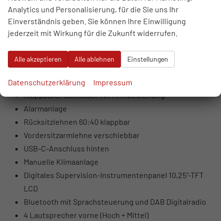
Einparkhilfe hinten
Analytics und Personalisierung, für die Sie uns Ihr
Abblendbarer Innenspiegel
Einverständnis geben. Sie können Ihre Einwilligung
Höhenverstellbarer Fahrersitz
jederzeit mit Wirkung für die Zukunft widerrufen.
Elektrische Fensterheber vorne und hinten
Automatische Fensterheber vorne mit
Alle akzeptieren
Alle ablehnen
Einstellungen
Einklemmschutz
Zentralverriegelung während der Fahrt
Datenschutzerklärung
Impressum
Klappbarer Schlüssel mit Fernbedienung
Alarmanlage
Rücksitzlehnen 60:40 klappbar
Vordersitzarmlehne verschiebbar
USB-C-Anschluss hinten
Manuelle Klimaanlage
Digitales Supervision-Instrumentenpanel 10,25“-TFT
LCD
Bluetooth mit Sprachsteuerung und DAB Digitalradio
4 Lautsprecher vorne (Hoch + Mittel)