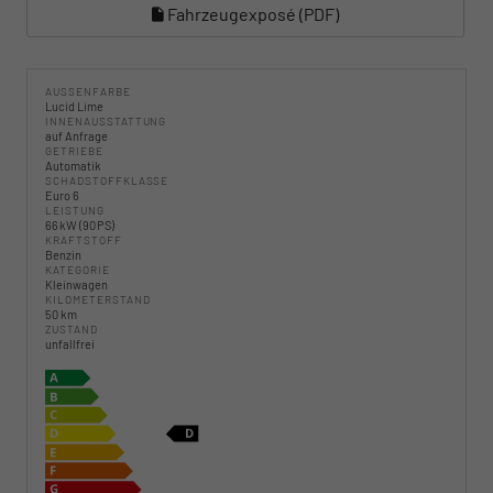
Fahrzeugexposé (PDF)
AUSSENFARBE
Lucid Lime
INNENAUSSTATTUNG
auf Anfrage
GETRIEBE
Automatik
SCHADSTOFFKLASSE
Euro 6
LEISTUNG
66 kW (90 PS)
KRAFTSTOFF
Benzin
KATEGORIE
Kleinwagen
KILOMETERSTAND
50 km
ZUSTAND
unfallfrei