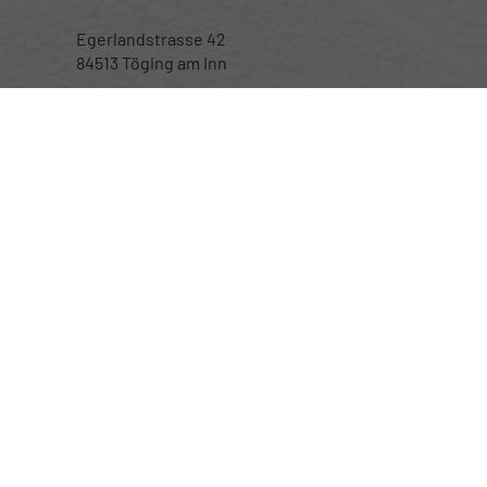
Egerlandstrasse 42
84513 Töging am Inn
Öffnungszeiten
Montag bis Samstag
nur nach telefonischer Vereinbarung
Rufen Sie an