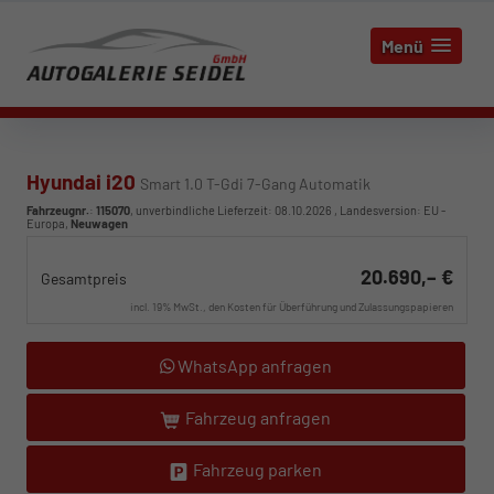
Menü
Hyundai i20
Smart 1.0 T-Gdi 7-Gang Automatik
Fahrzeugnr.
:
115070
, unverbindliche Lieferzeit:
08.10.2026
, Landesversion: EU -
Europa,
Neuwagen
20.690,– €
Gesamtpreis
incl. 19% MwSt., den Kosten für Überführung und Zulassungspapieren
WhatsApp anfragen
Fahrzeug anfragen
Fahrzeug parken