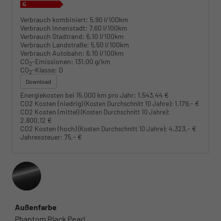
Verbrauch kombiniert:
5,90 l/100km
Verbrauch Innenstadt:
7,60 l/100km
Verbrauch Stadtrand:
6,10 l/100km
Verbrauch Landstraße:
5,50 l/100km
Verbrauch Autobahn:
6,10 l/100km
CO
-Emissionen:
131,00 g/km
2
CO
-Klasse:
D
2
Download
Energiekosten bei 15.000 km pro Jahr:
1.543,44 €
CO2 Kosten (niedrig)
:
1.179,- €
(Kosten Durchschnitt 10 Jahre)
CO2 Kosten (mittel)
:
(Kosten Durchschnitt 10 Jahre)
2.800,12 €
CO2 Kosten (hoch)
:
4.323,- €
(Kosten Durchschnitt 10 Jahre)
Jahressteuer:
75,- €
Außenfarbe
Phantom Black Pearl