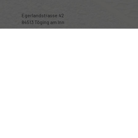
Egerlandstrasse 42
84513 Töging am Inn
Öffnungszeiten
Montag bis Samstag
nur nach telefonischer Vereinbarung
Rufen Sie an