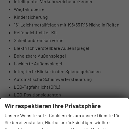
Intelligenter Verkehrszeichenerkenner
Wegfahrsperre
Kindersicherung
16“-Leichtmetallfelgen mit 195/55 R16 Michelin Reifen
Reifendichtmittel-Kit
Scheibenbremsen vorne
Elektrisch verstellbare Außenspiegel
Beheizbare Außenspiegel
Lackierte Außenspiegel
Integrierte Blinker in den Spiegelgehäusen
Automatische Scheinwerfersteuerung
LED-Tagfahrlicht (DRL)
LED-Positionsleuchten
Nebelscheinwerfer hinten
Wir respektieren Ihre Privatsphäre
Tönung der Scheiben
Unsere Website setzt Cookies ein, um unsere Dienste für
Beleuchteter Schminkspiegel
Sie bereitzustellen. Hierbei berücksichtigen wir Ihre
Lederlenkrad