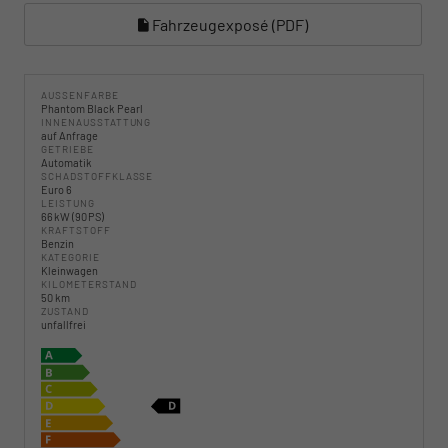
Fahrzeugexposé (PDF)
AUSSENFARBE
Phantom Black Pearl
INNENAUSSTATTUNG
auf Anfrage
GETRIEBE
Automatik
SCHADSTOFFKLASSE
Euro 6
LEISTUNG
66 kW (90 PS)
KRAFTSTOFF
Benzin
KATEGORIE
Kleinwagen
KILOMETERSTAND
50 km
ZUSTAND
unfallfrei