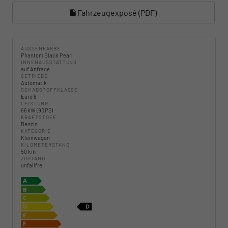
Fahrzeugexposé (PDF)
AUSSENFARBE
Phantom Black Pearl
INNENAUSSTATTUNG
auf Anfrage
GETRIEBE
Automatik
SCHADSTOFFKLASSE
Euro 6
LEISTUNG
66 kW (90 PS)
KRAFTSTOFF
Benzin
KATEGORIE
Kleinwagen
KILOMETERSTAND
50 km
ZUSTAND
unfallfrei