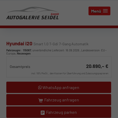
Menü
Hyundai i20
Smart 1.0 T-Gdi 7-Gang Automatik
Fahrzeugnr.
:
115067
, unverbindliche Lieferzeit:
16.09.2026
, Landesversion: EU -
Europa,
Neuwagen
20.690,– €
Gesamtpreis
incl. 19% MwSt., den Kosten für Überführung und Zulassungspapieren
WhatsApp anfragen
Fahrzeug anfragen
Fahrzeug parken