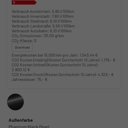
Verbrauch kombiniert:
5,90 l/100km
Verbrauch Innenstadt:
7,60 l/100km
Verbrauch Stadtrand:
6,10 l/100km
Verbrauch Landstraße:
5,50 l/100km
Verbrauch Autobahn:
6,10 l/100km
CO
-Emissionen:
131,00 g/km
2
CO
-Klasse:
D
2
Download
Energiekosten bei 15.000 km pro Jahr:
1.543,44 €
CO2 Kosten (niedrig)
:
1.179,- €
(Kosten Durchschnitt 10 Jahre)
CO2 Kosten (mittel)
:
(Kosten Durchschnitt 10 Jahre)
2.800,12 €
CO2 Kosten (hoch)
:
4.323,- €
(Kosten Durchschnitt 10 Jahre)
Jahressteuer:
75,- €
Außenfarbe
Phantom Black Pearl