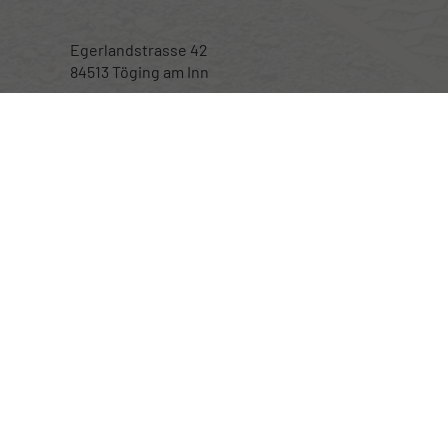
Egerlandstrasse 42
84513 Töging am Inn
Öffnungszeiten
Montag bis Samstag
nur nach telefonischer Vereinbarung
Rufen Sie an