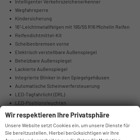
Intelligenter Verkehrszeichenerkenner
Wegfahrsperre
Kindersicherung
16“-Leichtmetallfelgen mit 195/55 R16 Michelin Reifen
Reifendichtmittel-Kit
Scheibenbremsen vorne
Elektrisch verstellbare Außenspiegel
Beheizbare Außenspiegel
Lackierte Außenspiegel
Integrierte Blinker in den Spiegelgehäusen
Automatische Scheinwerfersteuerung
LED-Tagfahrlicht (DRL)
LED-Positionsleuchten
Nebelscheinwerfer hinten
Wir respektieren Ihre Privatsphäre
Tönung der Scheiben
Unsere Website setzt Cookies ein, um unsere Dienste für
Beleuchteter Schminkspiegel
Sie bereitzustellen. Hierbei berücksichtigen wir Ihre
Lederlenkrad