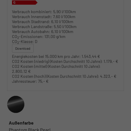
Verbrauch kombiniert:
5,90 l/100km
Verbrauch Innenstadt:
7,60 l/100km
Verbrauch Stadtrand:
6,10 l/100km
Verbrauch Landstraße:
5,50 l/100km
Verbrauch Autobahn:
6,10 l/100km
CO
-Emissionen:
131,00 g/km
2
CO
-Klasse:
D
2
Download
Energiekosten bei 15.000 km pro Jahr:
1.543,44 €
CO2 Kosten (niedrig)
:
1.179,- €
(Kosten Durchschnitt 10 Jahre)
CO2 Kosten (mittel)
:
(Kosten Durchschnitt 10 Jahre)
2.800,12 €
CO2 Kosten (hoch)
:
4.323,- €
(Kosten Durchschnitt 10 Jahre)
Jahressteuer:
75,- €
Außenfarbe
Phantom Black Pearl