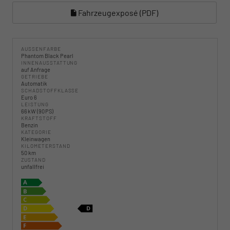
Fahrzeugexposé (PDF)
AUSSENFARBE
Phantom Black Pearl
INNENAUSSTATTUNG
auf Anfrage
GETRIEBE
Automatik
SCHADSTOFFKLASSE
Euro 6
LEISTUNG
66 kW (90 PS)
KRAFTSTOFF
Benzin
KATEGORIE
Kleinwagen
KILOMETERSTAND
50 km
ZUSTAND
unfallfrei