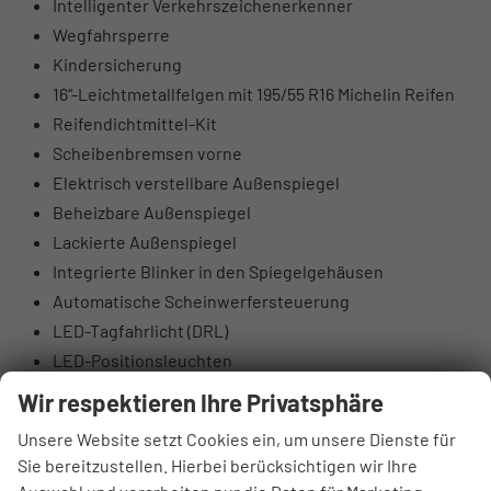
Intelligenter Verkehrszeichenerkenner
Wegfahrsperre
Kindersicherung
16“-Leichtmetallfelgen mit 195/55 R16 Michelin Reifen
Reifendichtmittel-Kit
Scheibenbremsen vorne
Elektrisch verstellbare Außenspiegel
Beheizbare Außenspiegel
Lackierte Außenspiegel
Integrierte Blinker in den Spiegelgehäusen
Automatische Scheinwerfersteuerung
LED-Tagfahrlicht (DRL)
LED-Positionsleuchten
Nebelscheinwerfer hinten
Wir respektieren Ihre Privatsphäre
Tönung der Scheiben
Unsere Website setzt Cookies ein, um unsere Dienste für
Beleuchteter Schminkspiegel
Sie bereitzustellen. Hierbei berücksichtigen wir Ihre
Lederlenkrad