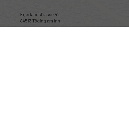
Egerlandstrasse 42
84513 Töging am Inn
Öffnungszeiten
Montag bis Samstag
nur nach telefonischer Vereinbarung
Rufen Sie an