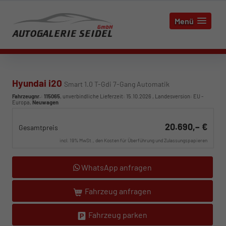
Menü
Hyundai i20
Smart 1.0 T-Gdi 7-Gang Automatik
Fahrzeugnr.
:
115065
, unverbindliche Lieferzeit:
15.10.2026
, Landesversion: EU -
Europa,
Neuwagen
20.690,– €
Gesamtpreis
incl. 19% MwSt., den Kosten für Überführung und Zulassungspapieren
WhatsApp anfragen
Fahrzeug anfragen
Fahrzeug parken