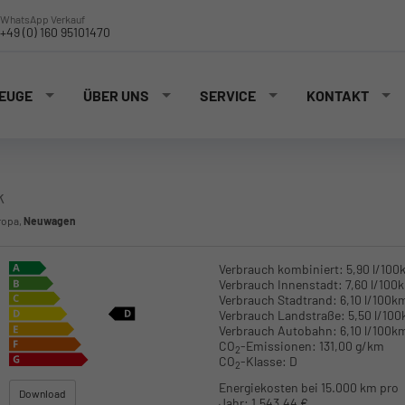
WhatsApp Verkauf
+49 (0) 160 95101470
EUGE
ÜBER UNS
SERVICE
KONTAKT
k
ropa,
Neuwagen
Verbrauch kombiniert:
5,90 l/100
Verbrauch Innenstadt:
7,60 l/100
Verbrauch Stadtrand:
6,10 l/100k
Verbrauch Landstraße:
5,50 l/10
Verbrauch Autobahn:
6,10 l/100k
CO
-Emissionen:
131,00 g/km
2
CO
-Klasse:
D
2
Energiekosten bei 15.000 km pro
Download
Jahr:
1.543,44 €