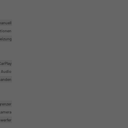
manuell
ktionen
heizung
CarPlay
r Audio
handen
grenzer
rkamera
nwerfer