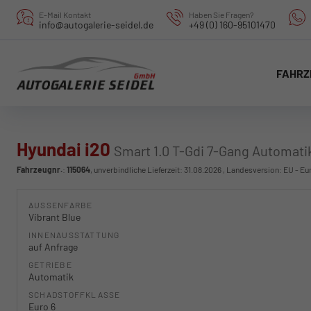
E-Mail Kontakt
Haben Sie Fragen?
info@autogalerie-seidel.de
+49 (0) 160-95101470
FAHRZ
Hyundai i20
Smart 1.0 T-Gdi 7-Gang Automati
Fahrzeugnr.
:
115064
, unverbindliche Lieferzeit:
31.08.2026
, Landesversion: EU - Eu
AUSSENFARBE
Vibrant Blue
INNENAUSSTATTUNG
auf Anfrage
GETRIEBE
Automatik
SCHADSTOFFKLASSE
Euro 6