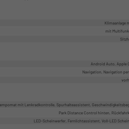
Klimaanlage 
mit Multifun
Sitz
Android Auto, Apple 
Navigation, Navigation pe
vor
mpomat mit Lenkradkontrolle, Spurhalteassistent, Geschwindigkeitsbe
Park Distance Control hinten, Rückfah
LED-Scheinwerfer, Fernlichtassistent, Voll-LED Schei