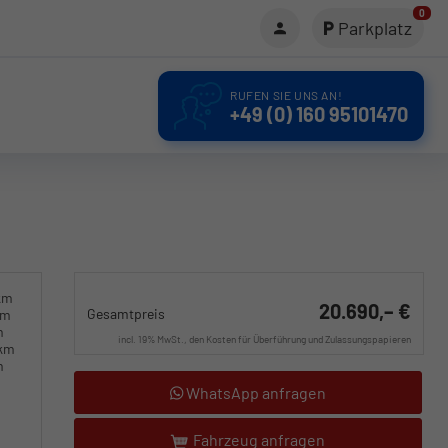
0
Parkplatz
RUFEN SIE UNS AN!
+49 (0) 160 95101470
km
20.690,– €
Gesamtpreis
km
m
incl. 19% MwSt., den Kosten für Überführung und Zulassungspapieren
0km
m
WhatsApp anfragen
Fahrzeug anfragen