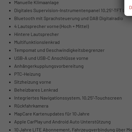
Manuelle Klimaanlage
D
Digitales Supervision-Instrumentenpanel 10,25“-TFT LCD
Bluetooth mit Sprachsteuerung und DAB Digitalradio
4 Lautsprecher vorne (Hoch + Mittel)
Hintere Lautsprecher
Multifunktionslenkrad
Tempomat und Geschwindigkeitsbegrenzer
USB-A und USB-C Anschlüsse vorne
Anhängerkupplungsvorbereitung
PTC-Heizung
Sitzheizung vorne
Beheizbares Lenkrad
Integriertes Navigationssystem, 10,25“-Touchscreen
Rückfahrkamera
MapCare Kartenupdates für 10 Jahre
Apple CarPlay und Android Auto Unterstützung
10 Jahre LITE Abonnement, Fahrzeugverbindung über Mo