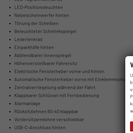
LED-Positionsleuchten
Nebelscheinwerfer hinten
Tönung der Scheiben
Beleuchteter Schminkspiegel
Lederlenkrad
Einparkhilfe hinten
Abblendbarer Innenspiegel
Höhenverstellbarer Fahrersitz
Elektrische Fensterheber vorne und hinten
U
Automatische Fensterheber vorne mit Einklemmschutz
b
Zentralverriegelung während der Fahrt
v
Klappbarer Schlüssel mit Fernbedienung
P
Alarmanlage
k
w
Rücksitzlehnen 60:40 klappbar
Vordersitzarmlehne verschiebbar
USB-C-Anschluss hinten