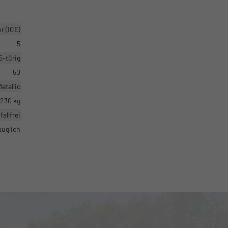
 (ICE)
5
5-türig
50
etallic
1230 kg
fallfrei
auglich