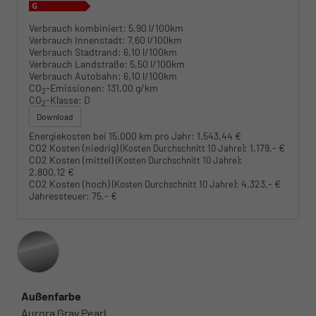
Verbrauch kombiniert:
5,90 l/100km
Verbrauch Innenstadt:
7,60 l/100km
Verbrauch Stadtrand:
6,10 l/100km
Verbrauch Landstraße:
5,50 l/100km
Verbrauch Autobahn:
6,10 l/100km
CO
-Emissionen:
131,00 g/km
2
CO
-Klasse:
D
2
Download
Energiekosten bei 15.000 km pro Jahr:
1.543,44 €
CO2 Kosten (niedrig)
:
1.179,- €
(Kosten Durchschnitt 10 Jahre)
CO2 Kosten (mittel)
:
(Kosten Durchschnitt 10 Jahre)
2.800,12 €
CO2 Kosten (hoch)
:
4.323,- €
(Kosten Durchschnitt 10 Jahre)
Jahressteuer:
75,- €
Außenfarbe
Aurora Gray Pearl