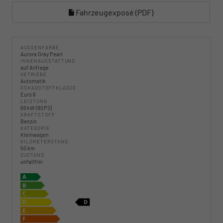
Fahrzeugexposé (PDF)
AUSSENFARBE
Aurora Gray Pearl
INNENAUSSTATTUNG
auf Anfrage
GETRIEBE
Automatik
SCHADSTOFFKLASSE
Euro 6
LEISTUNG
66 kW (90 PS)
KRAFTSTOFF
Benzin
KATEGORIE
Kleinwagen
KILOMETERSTAND
50 km
ZUSTAND
unfallfrei