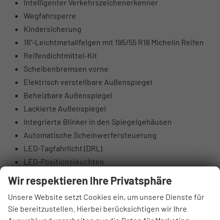
Intelligenter Verkehrszeichenerkenner
Wegfahrsperre
Kindersicherung
16“-Leichtmetallfelgen mit 195/55 R16 Michelin Reifen
Reifendichtmittel-Kit
Scheibenbremsen vorne
Elektrisch verstellbare Außenspiegel
Beheizbare Außenspiegel
Lackierte Außenspiegel
Integrierte Blinker in den Spiegelgehäusen
Automatische Scheinwerfersteuerung
LED-Tagfahrlicht (DRL)
LED-Positionsleuchten
Nebelscheinwerfer hinten
Wir respektieren Ihre Privatsphäre
Tönung der Scheiben
Unsere Website setzt Cookies ein, um unsere Dienste für
Beleuchteter Schminkspiegel
Sie bereitzustellen. Hierbei berücksichtigen wir Ihre
Lederlenkrad