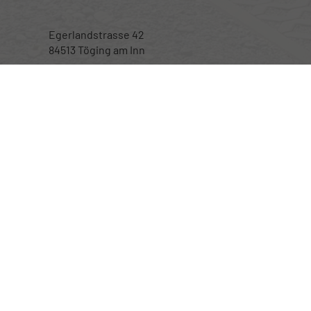
Egerlandstrasse 42
84513 Töging am Inn
Öffnungszeiten
Montag bis Samstag
nur nach telefonischer Vereinbarung
Rufen Sie an