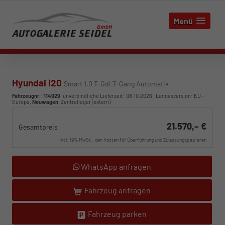
Menü
Hyundai i20
Smart 1.0 T-Gdi 7-Gang Automatik
Fahrzeugnr.
:
114929
, unverbindliche Lieferzeit:
08.10.2026
, Landesversion: EU -
Europa,
Neuwagen
, Zentrallager (extern)
21.570,– €
Gesamtpreis
incl. 19% MwSt., den Kosten für Überführung und Zulassungspapieren
WhatsApp anfragen
Fahrzeug anfragen
Fahrzeug parken