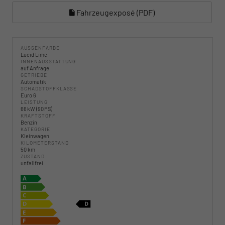
Fahrzeugexposé (PDF)
AUSSENFARBE
Lucid Lime
INNENAUSSTATTUNG
auf Anfrage
GETRIEBE
Automatik
SCHADSTOFFKLASSE
Euro 6
LEISTUNG
66 kW (90 PS)
KRAFTSTOFF
Benzin
KATEGORIE
Kleinwagen
KILOMETERSTAND
50 km
ZUSTAND
unfallfrei