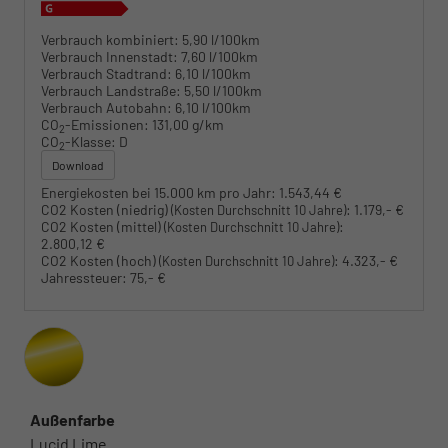
Verbrauch kombiniert:
5,90 l/100km
Verbrauch Innenstadt:
7,60 l/100km
Verbrauch Stadtrand:
6,10 l/100km
Verbrauch Landstraße:
5,50 l/100km
Verbrauch Autobahn:
6,10 l/100km
CO
-Emissionen:
131,00 g/km
2
CO
-Klasse:
D
2
Download
Energiekosten bei 15.000 km pro Jahr:
1.543,44 €
CO2 Kosten (niedrig)
:
1.179,- €
(Kosten Durchschnitt 10 Jahre)
CO2 Kosten (mittel)
:
(Kosten Durchschnitt 10 Jahre)
2.800,12 €
CO2 Kosten (hoch)
:
4.323,- €
(Kosten Durchschnitt 10 Jahre)
Jahressteuer:
75,- €
Außenfarbe
Lucid Lime