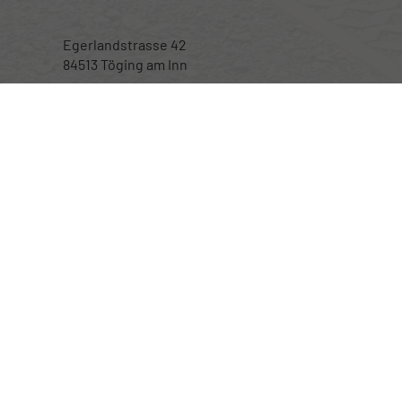
Egerlandstrasse 42
84513 Töging am Inn
Öffnungszeiten
Montag bis Samstag
nur nach telefonischer Vereinbarung
Rufen Sie an