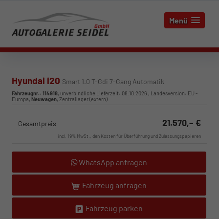
Menü
Hyundai i20
Smart 1.0 T-Gdi 7-Gang Automatik
Fahrzeugnr.
:
114918
, unverbindliche Lieferzeit:
08.10.2026
, Landesversion: EU -
Europa,
Neuwagen
, Zentrallager (extern)
21.570,– €
Gesamtpreis
incl. 19% MwSt., den Kosten für Überführung und Zulassungspapieren
WhatsApp anfragen
Fahrzeug anfragen
Fahrzeug parken