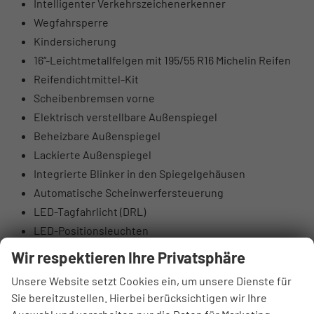
Intelligenter Verkehrszeichenerkenner
Wegfahrsperre
Kindersicherung
16“-Leichtmetallfelgen mit 195/55 R16 Michelin Reifen
Reifendichtmittel-Kit
Scheibenbremsen vorne
Elektrisch verstellbare Außenspiegel
Beheizbare Außenspiegel
Lackierte Außenspiegel
Integrierte Blinker in den Spiegelgehäusen
Automatische Scheinwerfersteuerung
LED-Tagfahrlicht (DRL)
LED-Positionsleuchten
Nebelscheinwerfer hinten
Wir respektieren Ihre Privatsphäre
Tönung der Scheiben
Unsere Website setzt Cookies ein, um unsere Dienste für
Beleuchteter Schminkspiegel
Sie bereitzustellen. Hierbei berücksichtigen wir Ihre
Lederlenkrad