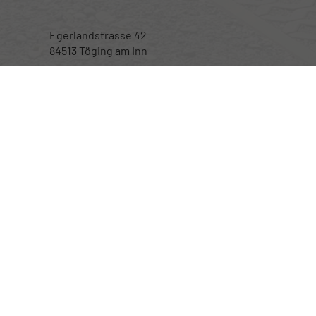
Egerlandstrasse 42
84513 Töging am Inn
Öffnungszeiten
Montag bis Samstag
nur nach telefonischer Vereinbarung
Rufen Sie an