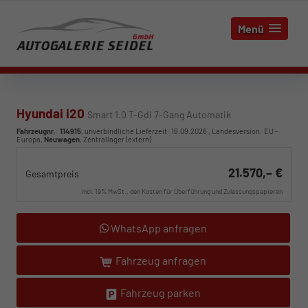
Menü
Hyundai i20
Smart 1.0 T-Gdi 7-Gang Automatik
Fahrzeugnr.
:
114915
, unverbindliche Lieferzeit:
16.09.2026
, Landesversion: EU -
Europa,
Neuwagen
, Zentrallager (extern)
21.570,– €
Gesamtpreis
incl. 19% MwSt., den Kosten für Überführung und Zulassungspapieren
WhatsApp anfragen
Fahrzeug anfragen
Fahrzeug parken