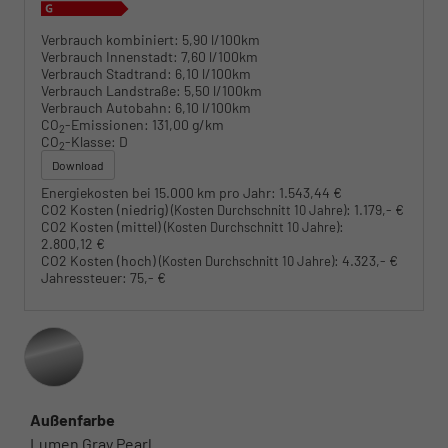
Verbrauch kombiniert:
5,90 l/100km
Verbrauch Innenstadt:
7,60 l/100km
Verbrauch Stadtrand:
6,10 l/100km
Verbrauch Landstraße:
5,50 l/100km
Verbrauch Autobahn:
6,10 l/100km
CO
-Emissionen:
131,00 g/km
2
CO
-Klasse:
D
2
Download
Energiekosten bei 15.000 km pro Jahr:
1.543,44 €
CO2 Kosten (niedrig)
:
1.179,- €
(Kosten Durchschnitt 10 Jahre)
CO2 Kosten (mittel)
:
(Kosten Durchschnitt 10 Jahre)
2.800,12 €
CO2 Kosten (hoch)
:
4.323,- €
(Kosten Durchschnitt 10 Jahre)
Jahressteuer:
75,- €
Außenfarbe
Lumen Gray Pearl