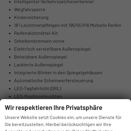
Intelligenter Verkehrszeichenerkenner
Wegfahrsperre
Kindersicherung
16“-Leichtmetallfelgen mit 195/55 R16 Michelin Reifen
Reifendichtmittel-Kit
Scheibenbremsen vorne
Elektrisch verstellbare Außenspiegel
Beheizbare Außenspiegel
Lackierte Außenspiegel
Integrierte Blinker in den Spiegelgehäusen
Automatische Scheinwerfersteuerung
LED-Tagfahrlicht (DRL)
LED-Positionsleuchten
Nebelscheinwerfer hinten
Wir respektieren Ihre Privatsphäre
Tönung der Scheiben
Unsere Website setzt Cookies ein, um unsere Dienste für
Beleuchteter Schminkspiegel
Sie bereitzustellen. Hierbei berücksichtigen wir Ihre
Lederlenkrad