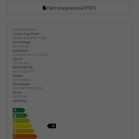
Fahrzeugexposé (PDF)
AUSSENFARBE
Lumen Gray Pearl
INNENAUSSTATTUNG
auf Anfrage
GETRIEBE
Automatik
SCHADSTOFFKLASSE
Euro 6
LEISTUNG
66 kW (90 PS)
KRAFTSTOFF
Benzin
KATEGORIE
Kleinwagen
KILOMETERSTAND
50 km
ZUSTAND
unfallfrei