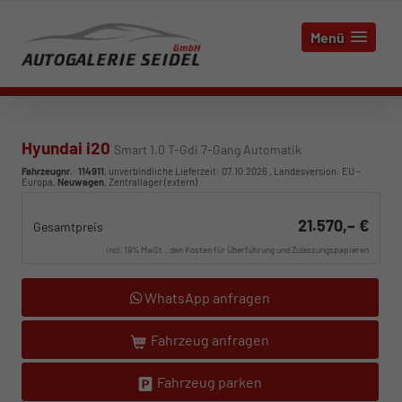
Menü
Hyundai i20
Smart 1.0 T-Gdi 7-Gang Automatik
Fahrzeugnr.
:
114911
, unverbindliche Lieferzeit:
07.10.2026
, Landesversion: EU -
Europa,
Neuwagen
, Zentrallager (extern)
21.570,– €
Gesamtpreis
incl. 19% MwSt., den Kosten für Überführung und Zulassungspapieren
WhatsApp anfragen
Fahrzeug anfragen
Fahrzeug parken