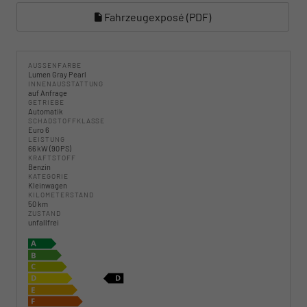
Fahrzeugexposé (PDF)
AUSSENFARBE
Lumen Gray Pearl
INNENAUSSTATTUNG
auf Anfrage
GETRIEBE
Automatik
SCHADSTOFFKLASSE
Euro 6
LEISTUNG
66 kW (90 PS)
KRAFTSTOFF
Benzin
KATEGORIE
Kleinwagen
KILOMETERSTAND
50 km
ZUSTAND
unfallfrei