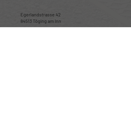
Egerlandstrasse 42
84513 Töging am Inn
Öffnungszeiten
Montag bis Samstag
nur nach telefonischer Vereinbarung
Rufen Sie an