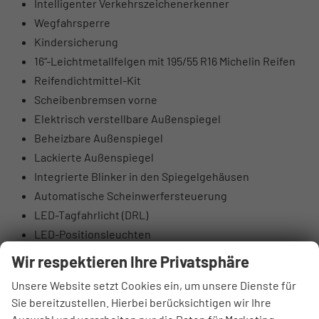
Intelligenter Verkehrszeichenerkenner
Wegfahrsperre
Kindersicherung
16“-Leichtmetallfelgen mit 195/55 R16 Michelin Reifen
Reifendichtmittel-Kit
Scheibenbremsen vorne
Elektrisch verstellbare Außenspiegel
Beheizbare Außenspiegel
Lackierte Außenspiegel
Integrierte Blinker in den Spiegelgehäusen
Automatische Scheinwerfersteuerung
LED-Tagfahrlicht (DRL)
LED-Positionsleuchten
Nebelscheinwerfer hinten
Wir respektieren Ihre Privatsphäre
Tönung der Scheiben
Unsere Website setzt Cookies ein, um unsere Dienste für
Beleuchteter Schminkspiegel
Sie bereitzustellen. Hierbei berücksichtigen wir Ihre
Lederlenkrad