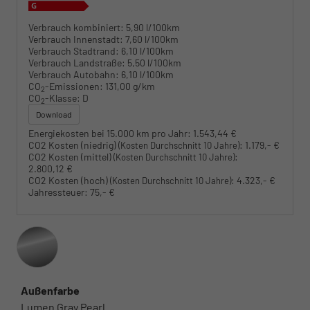
Verbrauch kombiniert:
5,90 l/100km
Verbrauch Innenstadt:
7,60 l/100km
Verbrauch Stadtrand:
6,10 l/100km
Verbrauch Landstraße:
5,50 l/100km
Verbrauch Autobahn:
6,10 l/100km
CO
-Emissionen:
131,00 g/km
2
CO
-Klasse:
D
2
Download
Energiekosten bei 15.000 km pro Jahr:
1.543,44 €
CO2 Kosten (niedrig)
:
1.179,- €
(Kosten Durchschnitt 10 Jahre)
CO2 Kosten (mittel)
:
(Kosten Durchschnitt 10 Jahre)
2.800,12 €
CO2 Kosten (hoch)
:
4.323,- €
(Kosten Durchschnitt 10 Jahre)
Jahressteuer:
75,- €
Außenfarbe
Lumen Gray Pearl