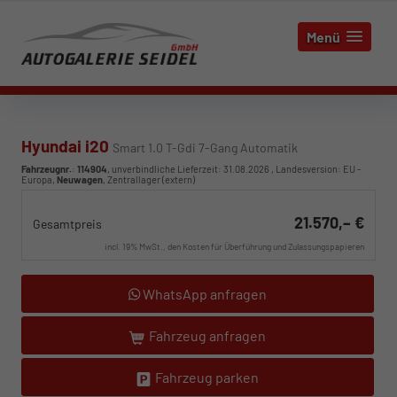
Menü
Hyundai i20
Smart 1.0 T-Gdi 7-Gang Automatik
Fahrzeugnr.
:
114904
, unverbindliche Lieferzeit:
31.08.2026
, Landesversion: EU -
Europa,
Neuwagen
, Zentrallager (extern)
21.570,– €
Gesamtpreis
incl. 19% MwSt., den Kosten für Überführung und Zulassungspapieren
WhatsApp anfragen
Fahrzeug anfragen
Fahrzeug parken