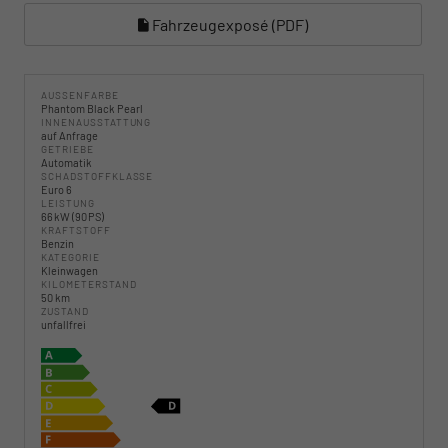
Fahrzeugexposé (PDF)
AUSSENFARBE
Phantom Black Pearl
INNENAUSSTATTUNG
auf Anfrage
GETRIEBE
Automatik
SCHADSTOFFKLASSE
Euro 6
LEISTUNG
66 kW (90 PS)
KRAFTSTOFF
Benzin
KATEGORIE
Kleinwagen
KILOMETERSTAND
50 km
ZUSTAND
unfallfrei