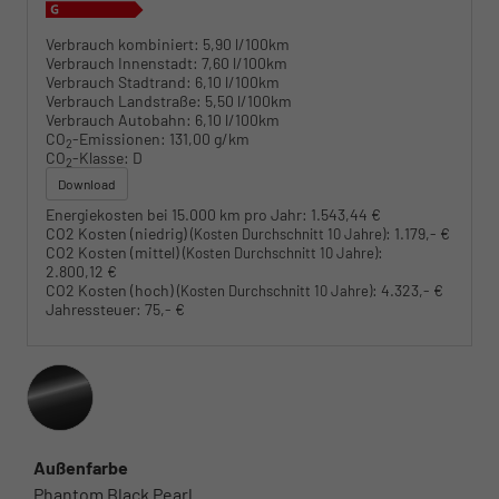
Verbrauch kombiniert:
5,90 l/100km
Verbrauch Innenstadt:
7,60 l/100km
Verbrauch Stadtrand:
6,10 l/100km
Verbrauch Landstraße:
5,50 l/100km
Verbrauch Autobahn:
6,10 l/100km
CO
-Emissionen:
131,00 g/km
2
CO
-Klasse:
D
2
Download
Energiekosten bei 15.000 km pro Jahr:
1.543,44 €
CO2 Kosten (niedrig)
:
1.179,- €
(Kosten Durchschnitt 10 Jahre)
CO2 Kosten (mittel)
:
(Kosten Durchschnitt 10 Jahre)
2.800,12 €
CO2 Kosten (hoch)
:
4.323,- €
(Kosten Durchschnitt 10 Jahre)
Jahressteuer:
75,- €
Außenfarbe
Phantom Black Pearl