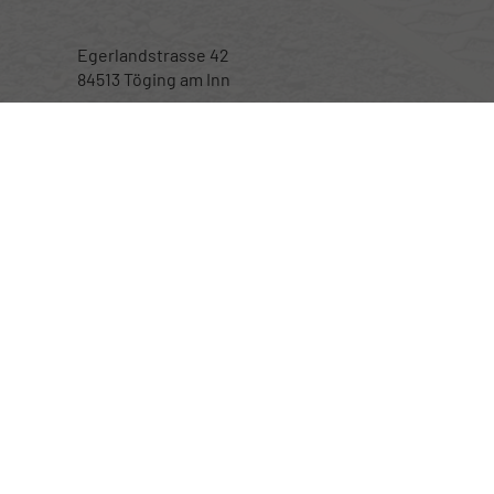
Egerlandstrasse 42
84513 Töging am Inn
Öffnungszeiten
Montag bis Samstag
nur nach telefonischer Vereinbarung
Rufen Sie an