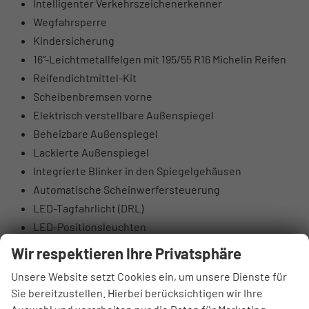
Intelligenter Verkehrszeichenerkenner
Wegfahrsperre
Kindersicherung
16“-Leichtmetallfelgen mit 195/55 R16 Michelin Reifen
Reifendichtmittel-Kit
Scheibenbremsen vorne
Elektrisch verstellbare Außenspiegel
Beheizbare Außenspiegel
Lackierte Außenspiegel
Integrierte Blinker in den Spiegelgehäusen
Automatische Scheinwerfersteuerung
LED-Tagfahrlicht (DRL)
LED-Positionsleuchten
Nebelscheinwerfer hinten
Wir respektieren Ihre Privatsphäre
Tönung der Scheiben
Unsere Website setzt Cookies ein, um unsere Dienste für
Beleuchteter Schminkspiegel
Sie bereitzustellen. Hierbei berücksichtigen wir Ihre
Lederlenkrad