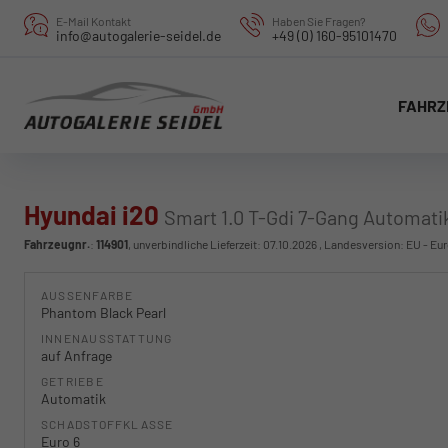
E-Mail Kontakt
Haben Sie Fragen?
info@autogalerie-seidel.de
+49 (0) 160-95101470
FAHRZ
Hyundai i20
Smart 1.0 T-Gdi 7-Gang Automati
Fahrzeugnr.
:
114901
, unverbindliche Lieferzeit:
07.10.2026
, Landesversion: EU - Eu
AUSSENFARBE
Phantom Black Pearl
INNENAUSSTATTUNG
auf Anfrage
GETRIEBE
Automatik
SCHADSTOFFKLASSE
Euro 6