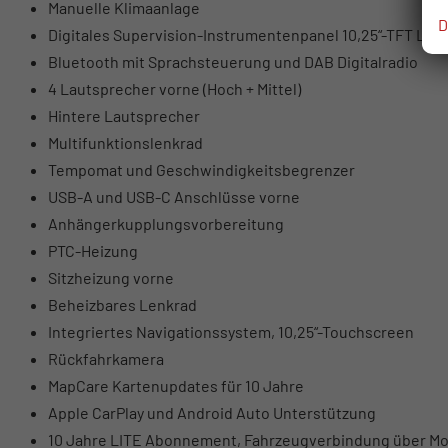
Manuelle Klimaanlage
D
Digitales Supervision-Instrumentenpanel 10,25“-TFT LCD
Bluetooth mit Sprachsteuerung und DAB Digitalradio
4 Lautsprecher vorne (Hoch + Mittel)
Hintere Lautsprecher
Multifunktionslenkrad
Tempomat und Geschwindigkeitsbegrenzer
USB-A und USB-C Anschlüsse vorne
Anhängerkupplungsvorbereitung
PTC-Heizung
Sitzheizung vorne
Beheizbares Lenkrad
Integriertes Navigationssystem, 10,25“-Touchscreen
Rückfahrkamera
MapCare Kartenupdates für 10 Jahre
Apple CarPlay und Android Auto Unterstützung
10 Jahre LITE Abonnement, Fahrzeugverbindung über Mo