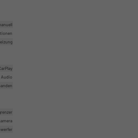
manuell
ktionen
heizung
CarPlay
r Audio
handen
grenzer
rkamera
nwerfer