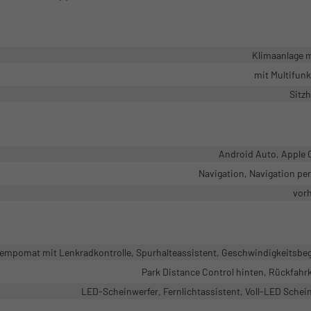
Klimaanlage 
mit Multifun
Sitz
Android Auto, Apple 
Navigation, Navigation pe
vor
mpomat mit Lenkradkontrolle, Spurhalteassistent, Geschwindigkeitsbe
Park Distance Control hinten, Rückfah
LED-Scheinwerfer, Fernlichtassistent, Voll-LED Schei