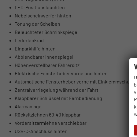
LED-Positionsleuchten
Nebelscheinwerfer hinten
Tönung der Scheiben
Beleuchteter Schminkspiegel
Lederlenkrad
Einparkhilfe hinten
Abblendbarer Innenspiegel
Höhenverstellbarer Fahrersitz
Elektrische Fensterheber vorne und hinten
U
Automatische Fensterheber vorne mit Einklemmschutz
b
Zentralverriegelung während der Fahrt
v
Klappbarer Schlüssel mit Fernbedienung
P
Alarmanlage
k
w
Rücksitzlehnen 60:40 klappbar
Vordersitzarmlehne verschiebbar
USB-C-Anschluss hinten