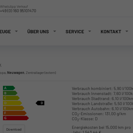
WhatsApp Verkauf
+49 (0) 160 95101470
EUGE
ÜBER UNS
SERVICE
KONTAKT
k
ropa,
Neuwagen
, Zentrallager (extern)
Verbrauch kombiniert:
5,90 l/100
Verbrauch Innenstadt:
7,60 l/100
Verbrauch Stadtrand:
6,10 l/100k
Verbrauch Landstraße:
5,50 l/10
Verbrauch Autobahn:
6,10 l/100k
CO
-Emissionen:
131,00 g/km
2
CO
-Klasse:
D
2
Energiekosten bei 15.000 km pro
Download
Jahr:
1.543,44 €