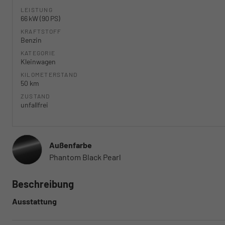
LEISTUNG
66 kW (90 PS)
KRAFTSTOFF
Benzin
KATEGORIE
Kleinwagen
KILOMETERSTAND
50 km
ZUSTAND
unfallfrei
Außenfarbe
Phantom Black Pearl
Beschreibung
Ausstattung