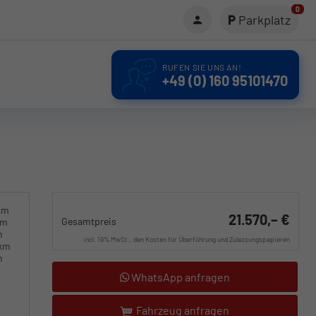
0
Parkplatz
RUFEN SIE UNS AN!
+49 (0) 160 95101470
km
21.570,– €
Gesamtpreis
km
m
incl. 19% MwSt., den Kosten für Überführung und Zulassungspapieren
0km
m
WhatsApp anfragen
Fahrzeug anfragen