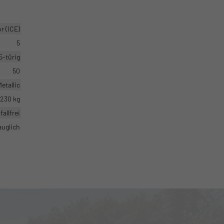
 (ICE)
5
5-türig
50
etallic
1230 kg
fallfrei
auglich