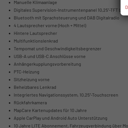
Manuelle Klimaanlage
D
Digitales Supervision-Instrumentenpanel 10,25“-TFT LCD
Bluetooth mit Sprachsteuerung und DAB Digitalradio
4 Lautsprecher vorne (Hoch + Mittel)
Hintere Lautsprecher
Multifunktionslenkrad
Tempomat und Geschwindigkeitsbegrenzer
USB-A und USB-C Anschlüsse vorne
Anhängerkupplungsvorbereitung
PTC-Heizung
Sitzheizung vorne
Beheizbares Lenkrad
Integriertes Navigationssystem, 10,25“-Touchscreen
Rückfahrkamera
MapCare Kartenupdates für 10 Jahre
Apple CarPlay und Android Auto Unterstützung
10 Jahre LITE Abonnement, Fahrzeugverbindung über Mo