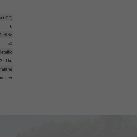
 (ICE)
5
5-türig
50
etallic
1230 kg
fallfrei
auglich