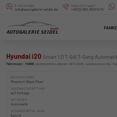
E-Mail Kontakt
Haben Sie Fragen?
info@autogalerie-seidel.de
+49 (0) 160-95101470
FAHRZ
Hyundai i20
Smart 1.0 T-Gdi 7-Gang Automati
Fahrzeugnr.
:
114898
, unverbindliche Lieferzeit:
08.10.2026
, Landesversion: EU - Eu
AUSSENFARBE
Phantom Black Pearl
INNENAUSSTATTUNG
auf Anfrage
GETRIEBE
Automatik
SCHADSTOFFKLASSE
Euro 6