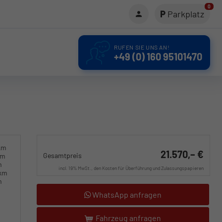
0
Parkplatz
RUFEN SIE UNS AN!
+49 (0) 160 95101470
km
21.570,– €
Gesamtpreis
km
m
incl. 19% MwSt., den Kosten für Überführung und Zulassungspapieren
0km
m
WhatsApp anfragen
Fahrzeug anfragen