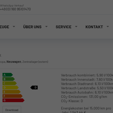
WhatsApp Verkauf
+49 (0) 160 95101470
EUGE
ÜBER UNS
SERVICE
KONTAKT
k
ropa,
Neuwagen
, Zentrallager (extern)
Verbrauch kombiniert:
5,90 l/100
Verbrauch Innenstadt:
7,60 l/100
Verbrauch Stadtrand:
6,10 l/100k
Verbrauch Landstraße:
5,50 l/10
Verbrauch Autobahn:
6,10 l/100k
CO
-Emissionen:
131,00 g/km
2
CO
-Klasse:
D
2
Energiekosten bei 15.000 km pro
Download
Jahr:
1.543,44 €