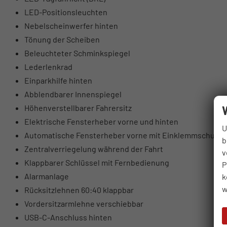
LED-Positionsleuchten
Nebelscheinwerfer hinten
Tönung der Scheiben
Beleuchteter Schminkspiegel
Lederlenkrad
Einparkhilfe hinten
Abblendbarer Innenspiegel
Höhenverstellbarer Fahrersitz
Elektrische Fensterheber vorne und hinten
U
Automatische Fensterheber vorne mit Einklemmschutz
b
Zentralverriegelung während der Fahrt
v
Klappbarer Schlüssel mit Fernbedienung
P
Alarmanlage
k
w
Rücksitzlehnen 60:40 klappbar
Vordersitzarmlehne verschiebbar
USB-C-Anschluss hinten