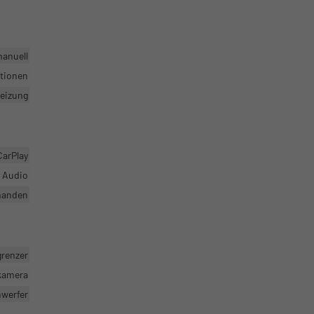
manuell
ktionen
heizung
CarPlay
r Audio
handen
grenzer
rkamera
nwerfer