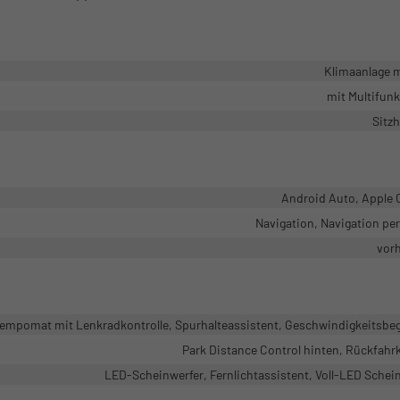
Klimaanlage 
mit Multifun
Sitz
Android Auto, Apple 
Navigation, Navigation pe
vor
mpomat mit Lenkradkontrolle, Spurhalteassistent, Geschwindigkeitsbe
Park Distance Control hinten, Rückfah
LED-Scheinwerfer, Fernlichtassistent, Voll-LED Schei