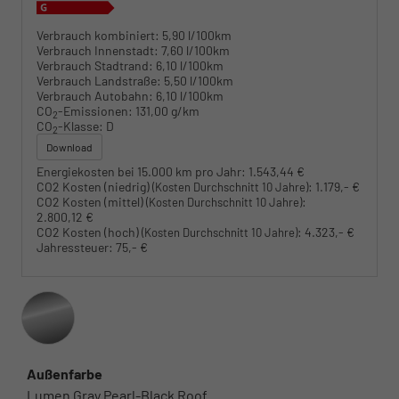
Verbrauch kombiniert:
5,90 l/100km
Verbrauch Innenstadt:
7,60 l/100km
Verbrauch Stadtrand:
6,10 l/100km
Verbrauch Landstraße:
5,50 l/100km
Verbrauch Autobahn:
6,10 l/100km
CO
-Emissionen:
131,00 g/km
2
CO
-Klasse:
D
2
Download
Energiekosten bei 15.000 km pro Jahr:
1.543,44 €
CO2 Kosten (niedrig)
:
1.179,- €
(Kosten Durchschnitt 10 Jahre)
CO2 Kosten (mittel)
:
(Kosten Durchschnitt 10 Jahre)
2.800,12 €
CO2 Kosten (hoch)
:
4.323,- €
(Kosten Durchschnitt 10 Jahre)
Jahressteuer:
75,- €
Außenfarbe
Lumen Gray Pearl-Black Roof