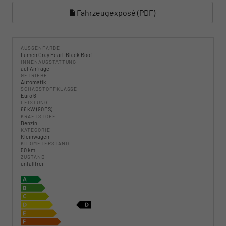
Fahrzeugexposé (PDF)
AUSSENFARBE
Lumen Gray Pearl-Black Roof
INNENAUSSTATTUNG
auf Anfrage
GETRIEBE
Automatik
SCHADSTOFFKLASSE
Euro 6
LEISTUNG
66 kW (90 PS)
KRAFTSTOFF
Benzin
KATEGORIE
Kleinwagen
KILOMETERSTAND
50 km
ZUSTAND
unfallfrei