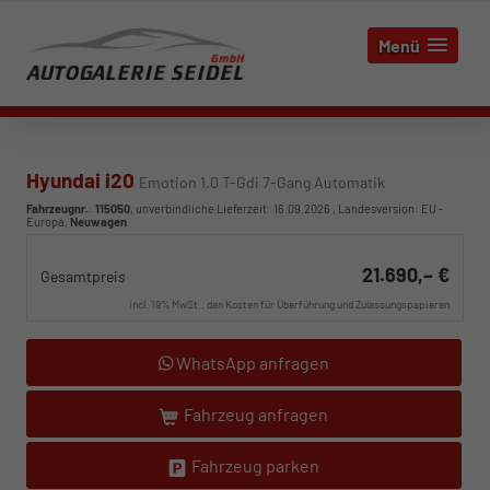
Menü
Hyundai i20
Emotion 1.0 T-Gdi 7-Gang Automatik
Fahrzeugnr.
:
115050
, unverbindliche Lieferzeit:
16.09.2026
, Landesversion: EU -
Europa,
Neuwagen
21.690,– €
Gesamtpreis
incl. 19% MwSt., den Kosten für Überführung und Zulassungspapieren
WhatsApp anfragen
Fahrzeug anfragen
Fahrzeug parken