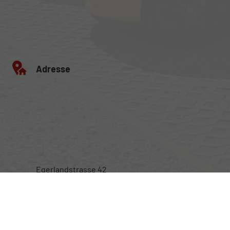
Adresse
Egerlandstrasse 42
84513 Töging am Inn
Öffnungszeiten