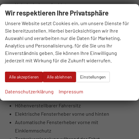
Nebelscheinwerfer hinten
Wir respektieren Ihre Privatsphäre
LED-MFR-Scheinwerfer vorne mit statischem
Kurvenlicht
Unsere Website setzt Cookies ein, um unsere Dienste für
LED-Heckleuchten
Sie bereitzustellen. Hierbei berücksichtigen wir Ihre
Auswahl und verarbeiten nur die Daten für Marketing,
Getönte Scheiben, ab B-Säule dunkler
Analytics und Personalisierung, für die Sie uns Ihr
Beleuchteter Schminkspiegel
Einverständnis geben. Sie können Ihre Einwilligung
Lederlenkrad
jederzeit mit Wirkung für die Zukunft widerrufen.
Sportliche Vordersitze
Metallisch wirkende Innentürgriffe
Alle akzeptieren
Alle ablehnen
Einstellungen
Ambientebeleuchtung innen
Einparkhilfe hinten
Datenschutzerklärung
Impressum
Abblendbarer Innenspiegel
Höhenverstellbarer Fahrersitz
Elektrische Fensterheber vorne und hinten
Automatische Fensterheber vorne mit
Einklemmschutz
Zentralverriegelung während der Fahrt