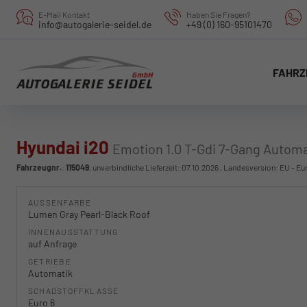
E-Mail Kontakt
Haben Sie Fragen?
info@autogalerie-seidel.de
+49 (0) 160-95101470
FAHRZ
Hyundai i20
Emotion 1.0 T-Gdi 7-Gang Automa
Fahrzeugnr.
:
115049
, unverbindliche Lieferzeit:
07.10.2026
, Landesversion: EU - Eu
AUSSENFARBE
Lumen Gray Pearl-Black Roof
INNENAUSSTATTUNG
auf Anfrage
GETRIEBE
Automatik
SCHADSTOFFKLASSE
Euro 6