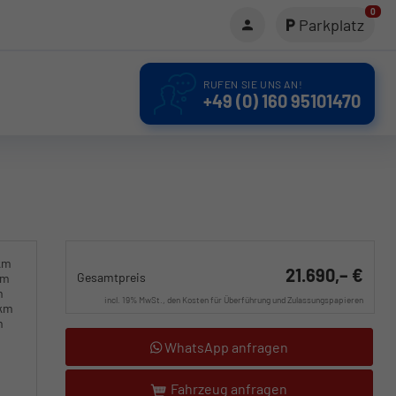
0
Parkplatz
RUFEN SIE UNS AN!
+49 (0) 160 95101470
km
21.690,– €
Gesamtpreis
km
m
incl. 19% MwSt., den Kosten für Überführung und Zulassungspapieren
0km
m
WhatsApp anfragen
Fahrzeug anfragen