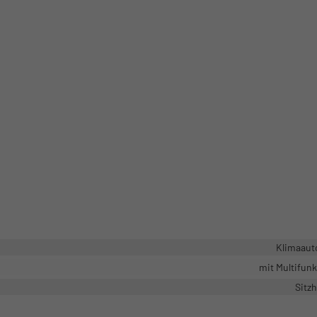
Klimaaut
mit Multifun
Sitz