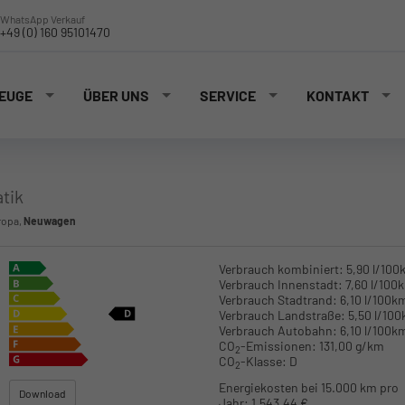
WhatsApp Verkauf
+49 (0) 160 95101470
EUGE
ÜBER UNS
SERVICE
KONTAKT
tik
ropa,
Neuwagen
Verbrauch kombiniert:
5,90 l/100
Verbrauch Innenstadt:
7,60 l/100
Verbrauch Stadtrand:
6,10 l/100k
Verbrauch Landstraße:
5,50 l/10
Verbrauch Autobahn:
6,10 l/100k
CO
-Emissionen:
131,00 g/km
2
CO
-Klasse:
D
2
Energiekosten bei 15.000 km pro
Download
Jahr:
1.543,44 €