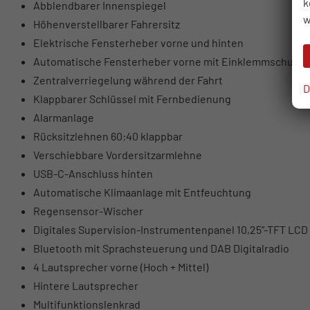
k
Abblendbarer Innenspiegel
w
Höhenverstellbarer Fahrersitz
Elektrische Fensterheber vorne und hinten
Automatische Fensterheber vorne mit Einklemmschutz
Zentralverriegelung während der Fahrt
D
Klappbarer Schlüssel mit Fernbedienung
Alarmanlage
Rücksitzlehnen 60:40 klappbar
Verschiebbare Vordersitzarmlehne
USB-C-Anschluss hinten
Automatische Klimaanlage mit Entfeuchtung
Regensensor-Wischer
Digitales Supervision-Instrumentenpanel 10,25“-TFT LCD
Bluetooth mit Sprachsteuerung und DAB Digitalradio
4 Lautsprecher vorne (Hoch + Mittel)
Hintere Lautsprecher
Multifunktionslenkrad