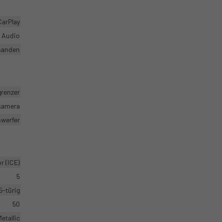
CarPlay
r Audio
handen
grenzer
rkamera
nwerfer
 (ICE)
5
5-türig
50
etallic