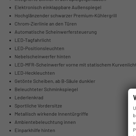
Elektronisch einklappbare Außenspiegel
Hochglänzender schwarzer Premium-Kühlergrill
Chrom-Zierlinie an den Türen
Automatische Scheinwerfersteuerung
LED-Tagfahrlicht
LED-Positionsleuchten
Nebelscheinwerfer hinten
LED-MFR-Scheinwerfer vorne mit statischem Kurvenlich
LED-Heckleuchten
Getönte Scheiben, ab B-Säule dunkler
Beleuchteter Schminkspiegel
Lederlenkrad
Sportliche Vordersitze
U
Metallisch wirkende Innentürgriffe
b
Ambientebeleuchtung innen
v
P
Einparkhilfe hinten