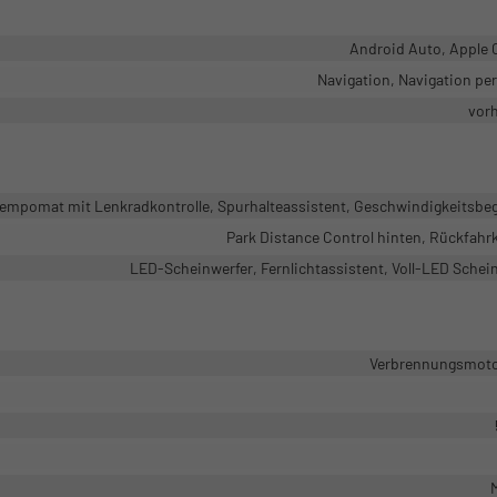
Android Auto, Apple 
Navigation, Navigation pe
vor
mpomat mit Lenkradkontrolle, Spurhalteassistent, Geschwindigkeitsbe
Park Distance Control hinten, Rückfah
LED-Scheinwerfer, Fernlichtassistent, Voll-LED Schei
Verbrennungsmotor
M