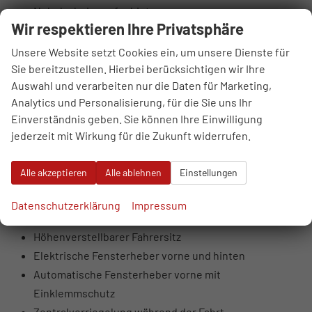
Nebelscheinwerfer hinten
Wir respektieren Ihre Privatsphäre
LED-MFR-Scheinwerfer vorne mit statischem
Kurvenlicht
Unsere Website setzt Cookies ein, um unsere Dienste für
LED-Heckleuchten
Sie bereitzustellen. Hierbei berücksichtigen wir Ihre
Auswahl und verarbeiten nur die Daten für Marketing,
Getönte Scheiben, ab B-Säule dunkler
Analytics und Personalisierung, für die Sie uns Ihr
Beleuchteter Schminkspiegel
Einverständnis geben. Sie können Ihre Einwilligung
Lederlenkrad
jederzeit mit Wirkung für die Zukunft widerrufen.
Sportliche Vordersitze
Metallisch wirkende Innentürgriffe
Alle akzeptieren
Alle ablehnen
Einstellungen
Ambientebeleuchtung innen
Einparkhilfe hinten
Datenschutzerklärung
Impressum
Abblendbarer Innenspiegel
Höhenverstellbarer Fahrersitz
Elektrische Fensterheber vorne und hinten
Automatische Fensterheber vorne mit
Einklemmschutz
Zentralverriegelung während der Fahrt