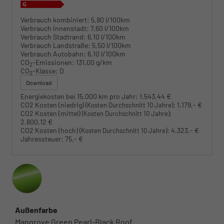
Verbrauch kombiniert:
5,90 l/100km
Verbrauch Innenstadt:
7,60 l/100km
Verbrauch Stadtrand:
6,10 l/100km
Verbrauch Landstraße:
5,50 l/100km
Verbrauch Autobahn:
6,10 l/100km
CO
-Emissionen:
131,00 g/km
2
CO
-Klasse:
D
2
Download
Energiekosten bei 15.000 km pro Jahr:
1.543,44 €
CO2 Kosten (niedrig)
:
1.179,- €
(Kosten Durchschnitt 10 Jahre)
CO2 Kosten (mittel)
:
(Kosten Durchschnitt 10 Jahre)
2.800,12 €
CO2 Kosten (hoch)
:
4.323,- €
(Kosten Durchschnitt 10 Jahre)
Jahressteuer:
75,- €
Außenfarbe
Mangrove Green Pearl-Black Roof