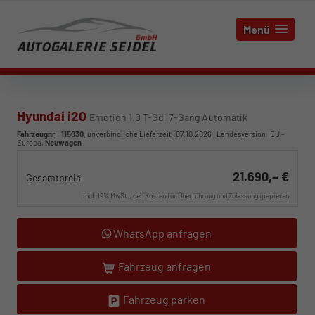
Menü
Hyundai i20
Emotion 1.0 T-Gdi 7-Gang Automatik
Fahrzeugnr.
:
115030
, unverbindliche Lieferzeit:
07.10.2026
, Landesversion: EU -
Europa,
Neuwagen
21.690,– €
Gesamtpreis
incl. 19% MwSt., den Kosten für Überführung und Zulassungspapieren
WhatsApp anfragen
Fahrzeug anfragen
Fahrzeug parken