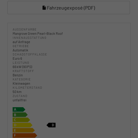
Fahrzeugexposé (PDF)
AUSSENFARBE
Mangrove Green Pearl-Black Roof
INNENAUSSTATTUNG
auf Anfrage
GETRIEBE
Automatik
SCHADSTOFFKLASSE
Euro 6
LEISTUNG
66 kW (90 PS)
KRAFTSTOFF
Benzin
KATEGORIE
Kleinwagen
KILOMETERSTAND
50 km
ZUSTAND
unfallfrei