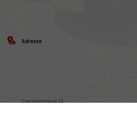
Adresse
Egerlandstrasse 42
84513 Töging am Inn
Öffnungszeiten