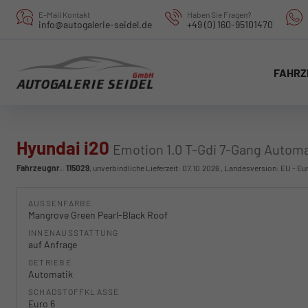
E-Mail Kontakt
Haben Sie Fragen?
info@autogalerie-seidel.de
+49 (0) 160-95101470
FAHRZ
Hyundai i20
Emotion 1.0 T-Gdi 7-Gang Automa
Fahrzeugnr.
:
115029
, unverbindliche Lieferzeit:
07.10.2026
, Landesversion: EU - Eu
AUSSENFARBE
Mangrove Green Pearl-Black Roof
INNENAUSSTATTUNG
auf Anfrage
GETRIEBE
Automatik
SCHADSTOFFKLASSE
Euro 6