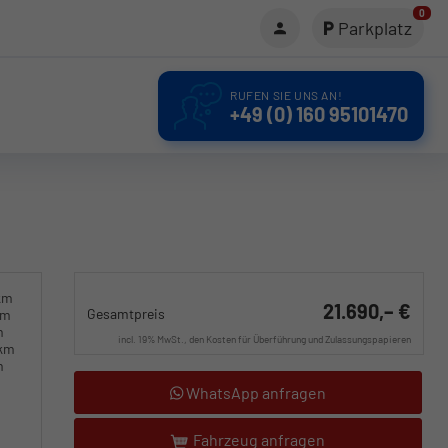
0
Parkplatz
RUFEN SIE UNS AN!
+49 (0) 160 95101470
km
21.690,– €
Gesamtpreis
km
m
incl. 19% MwSt., den Kosten für Überführung und Zulassungspapieren
0km
m
WhatsApp anfragen
Fahrzeug anfragen