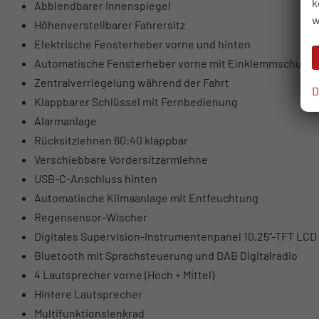
k
Abblendbarer Innenspiegel
w
Höhenverstellbarer Fahrersitz
Elektrische Fensterheber vorne und hinten
Automatische Fensterheber vorne mit Einklemmschutz
Zentralverriegelung während der Fahrt
D
Klappbarer Schlüssel mit Fernbedienung
Alarmanlage
Rücksitzlehnen 60:40 klappbar
Verschiebbare Vordersitzarmlehne
USB-C-Anschluss hinten
Automatische Klimaanlage mit Entfeuchtung
Regensensor-Wischer
Digitales Supervision-Instrumentenpanel 10,25“-TFT LCD
Bluetooth mit Sprachsteuerung und DAB Digitalradio
4 Lautsprecher vorne (Hoch + Mittel)
Hintere Lautsprecher
Multifunktionslenkrad