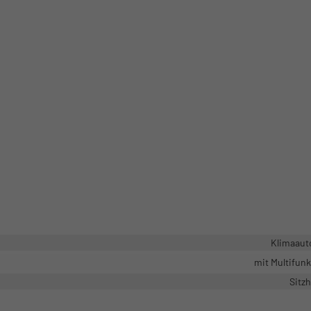
Klimaaut
mit Multifun
Sitz