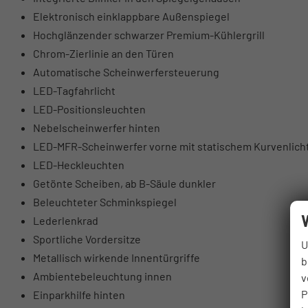
Elektronisch einklappbare Außenspiegel
Hochglänzender schwarzer Premium-Kühlergrill
Chrom-Zierlinie an den Türen
Automatische Scheinwerfersteuerung
LED-Tagfahrlicht
LED-Positionsleuchten
Nebelscheinwerfer hinten
LED-MFR-Scheinwerfer vorne mit statischem Kurvenlich
LED-Heckleuchten
Getönte Scheiben, ab B-Säule dunkler
Beleuchteter Schminkspiegel
Lederlenkrad
Sportliche Vordersitze
U
Metallisch wirkende Innentürgriffe
b
Ambientebeleuchtung innen
v
P
Einparkhilfe hinten