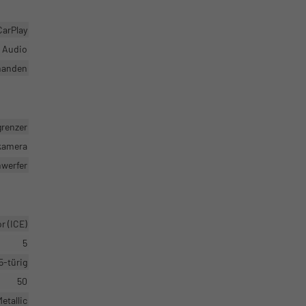
CarPlay
r Audio
handen
grenzer
rkamera
nwerfer
 (ICE)
5
5-türig
50
etallic