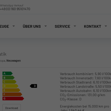
WhatsApp Verkauf
+49 (0) 160 95101470
EUGE
ÜBER UNS
SERVICE
KONTAKT
tik
ropa,
Neuwagen
Verbrauch kombiniert:
5,90 l/100
Verbrauch Innenstadt:
7,60 l/100
Verbrauch Stadtrand:
6,10 l/100k
Verbrauch Landstraße:
5,50 l/10
Verbrauch Autobahn:
6,10 l/100k
CO
-Emissionen:
131,00 g/km
2
CO
-Klasse:
D
2
Energiekosten bei 15.000 km pro
Download
Jahr:
1.543,44 €