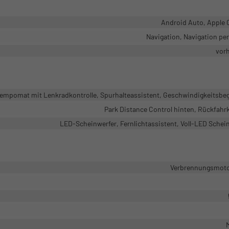
Android Auto, Apple 
Navigation, Navigation pe
vor
mpomat mit Lenkradkontrolle, Spurhalteassistent, Geschwindigkeitsbe
Park Distance Control hinten, Rückfah
LED-Scheinwerfer, Fernlichtassistent, Voll-LED Schei
Verbrennungsmotor
M