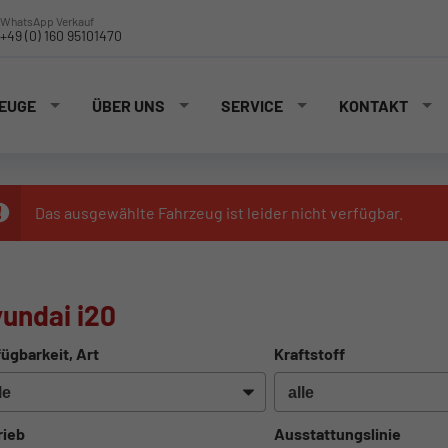
WhatsApp Verkauf
+49 (0) 160 95101470
EUGE
ÜBER UNS
SERVICE
KONTAKT
Das ausgewählte Fahrzeug ist leider nicht verfügbar.
undai i20
ügbarkeit, Art
Kraftstoff
rieb
Ausstattungslinie