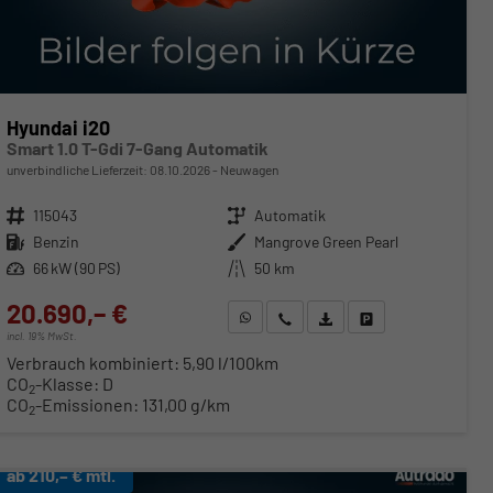
Hyundai i20
Smart 1.0 T-Gdi 7-Gang Automatik
unverbindliche Lieferzeit:
08.10.2026
Neuwagen
Fahrzeugnr.
115043
Getriebe
Automatik
Kraftstoff
Benzin
Außenfarbe
Mangrove Green Pearl
Leistung
66 kW (90 PS)
Kilometerstand
50 km
20.690,– €
WhatsApp anfragen
Wir rufen Sie an
Fahrzeugexposé (PDF)
Fahrzeug parken
incl. 19% MwSt.
Verbrauch kombiniert:
5,90 l/100km
CO
-Klasse:
D
2
CO
-Emissionen:
131,00 g/km
2
ab 210,– € mtl.