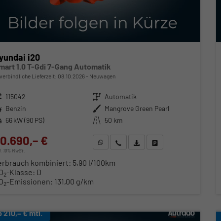
yundai i20
mart 1.0 T-Gdi 7-Gang Automatik
verbindliche Lieferzeit:
08.10.2026
Neuwagen
zeugnr.
115042
Getriebe
Automatik
ftstoff
Benzin
Außenfarbe
Mangrove Green Pearl
stung
66 kW (90 PS)
Kilometerstand
50 km
0.690,– €
WhatsApp anfragen
Wir rufen Sie an
Fahrzeugexposé (PDF)
Fahrzeug parken
cl. 19% MwSt.
erbrauch kombiniert:
5,90 l/100km
O
-Klasse:
D
2
O
-Emissionen:
131,00 g/km
2
b 210,– € mtl.