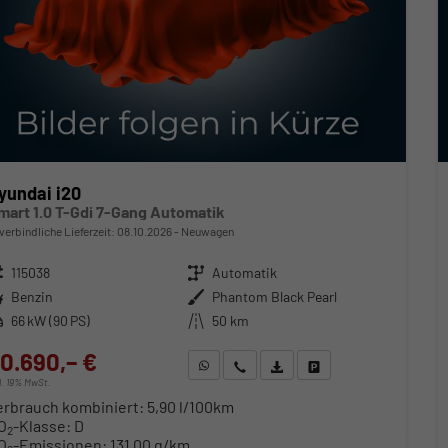
yundai i20
mart 1.0 T-Gdi 7-Gang Automatik
verbindliche Lieferzeit:
08.10.2026
Neuwagen
zeugnr.
115038
Getriebe
Automatik
ftstoff
Benzin
Außenfarbe
Phantom Black Pearl
stung
66 kW (90 PS)
Kilometerstand
50 km
0.690,– €
WhatsApp anfragen
Wir rufen Sie an
Fahrzeugexposé (PDF)
Fahrzeug parken
cl. 19% MwSt.
erbrauch kombiniert:
5,90 l/100km
O
-Klasse:
D
2
O
-Emissionen:
131,00 g/km