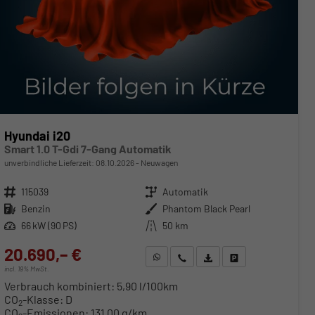
Hyundai i20
Smart 1.0 T-Gdi 7-Gang Automatik
unverbindliche Lieferzeit:
08.10.2026
Neuwagen
Fahrzeugnr.
115039
Getriebe
Automatik
Kraftstoff
Benzin
Außenfarbe
Phantom Black Pearl
Leistung
66 kW (90 PS)
Kilometerstand
50 km
20.690,– €
WhatsApp anfragen
Wir rufen Sie an
Fahrzeugexposé (PDF)
Fahrzeug parken
incl. 19% MwSt.
Verbrauch kombiniert:
5,90 l/100km
CO
-Klasse:
D
2
CO
-Emissionen:
131,00 g/km