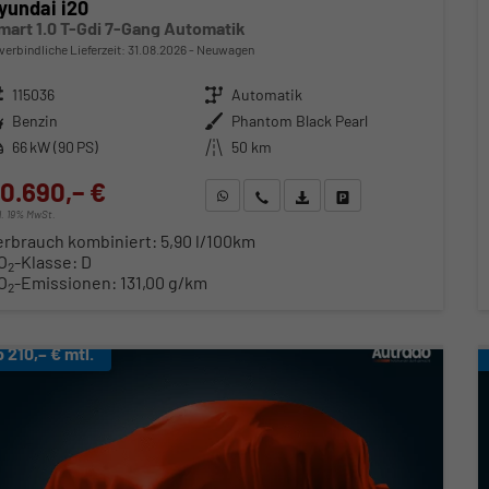
yundai i20
mart 1.0 T-Gdi 7-Gang Automatik
verbindliche Lieferzeit:
31.08.2026
Neuwagen
zeugnr.
115036
Getriebe
Automatik
ftstoff
Benzin
Außenfarbe
Phantom Black Pearl
stung
66 kW (90 PS)
Kilometerstand
50 km
0.690,– €
WhatsApp anfragen
Wir rufen Sie an
Fahrzeugexposé (PDF)
Fahrzeug parken
cl. 19% MwSt.
erbrauch kombiniert:
5,90 l/100km
O
-Klasse:
D
2
O
-Emissionen:
131,00 g/km
2
b 210,– € mtl.