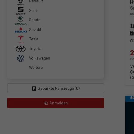
Renault
H
S
Seat
un
Skoda
Fahr
Suzuki
Kra
Tesla
Lei
Toyota
2
Volkswagen
in
V
Weitere
C
C
Geparkte Fahrzeuge (
0
)
a
Anmelden