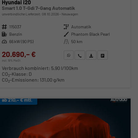
Hyundai i20
Smart 1.0 T-Gdi 7-Gang Automatik
unverbindliche Lieferzeit:
08.10.2026
Neuwagen
Fahrzeugnr.
115037
Getriebe
Automatik
Kraftstoff
Benzin
Außenfarbe
Phantom Black Pearl
Leistung
66 kW (90 PS)
Kilometerstand
50 km
20.690,– €
WhatsApp anfragen
Wir rufen Sie an
Fahrzeugexposé (PDF)
Fahrzeug parken
incl. 19% MwSt.
Verbrauch kombiniert:
5,90 l/100km
CO
-Klasse:
D
2
CO
-Emissionen:
131,00 g/km
2
ab 210,– € mtl.