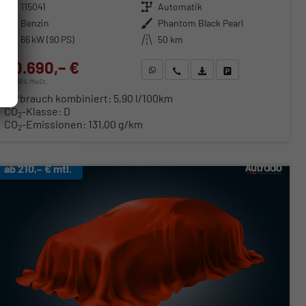
Fahrzeugnr.
115041
Getriebe
Automatik
Kraftstoff
Benzin
Außenfarbe
Phantom Black Pearl
Leistung
66 kW (90 PS)
Kilometerstand
50 km
20.690,– €
WhatsApp anfragen
Wir rufen Sie an
Fahrzeugexposé (PDF)
Fahrzeug parken
incl. 19% MwSt.
Verbrauch kombiniert:
5,90 l/100km
CO
-Klasse:
D
2
CO
-Emissionen:
131,00 g/km
2
ab 210,– € mtl.