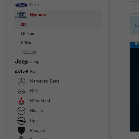
Ford
Hyundai
i20
I
i30 Kombi
a
KONA
TUCSON
Jeep
Kia
Mercedes-Benz
MINI
Mitsubishi
Nissan
Opel
Peugeot