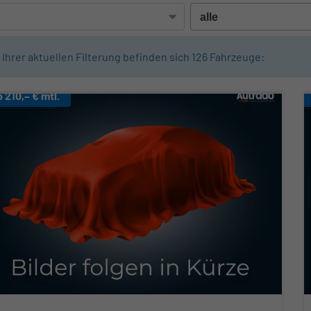
n Ihrer aktuellen Filterung befinden sich
126
Fahrzeuge:
b 210,– € mtl.