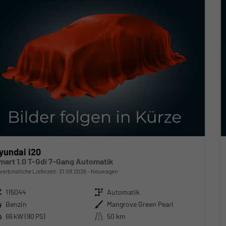
yundai i20
mart 1.0 T-Gdi 7-Gang Automatik
verbindliche Lieferzeit:
31.08.2026
Neuwagen
zeugnr.
115044
Getriebe
Automatik
ftstoff
Benzin
Außenfarbe
Mangrove Green Pearl
stung
66 kW (90 PS)
Kilometerstand
50 km