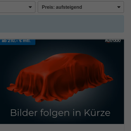
ab 210,– € mtl.