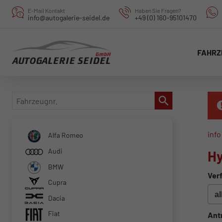
E-Mail Kontakt
Haben Sie Fragen?
info@autogalerie-seidel.de
+49 (0) 160-95101470
FAHRZ
Fahrzeugnr.
info
Alfa Romeo
Audi
Hy
BMW
Verf
Cupra
Dacia
Fiat
Ant