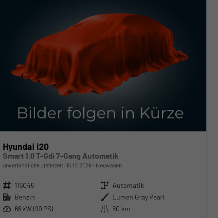
Hyundai i20
Smart 1.0 T-Gdi 7-Gang Automatik
unverbindliche Lieferzeit:
15.10.2026
Neuwagen
Fahrzeugnr.
115045
Getriebe
Automatik
Kraftstoff
Benzin
Außenfarbe
Lumen Gray Pearl
Leistung
66 kW (90 PS)
Kilometerstand
50 km