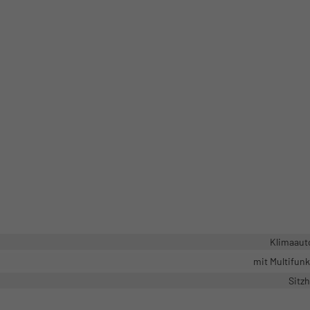
Klimaaut
mit Multifun
Sitz