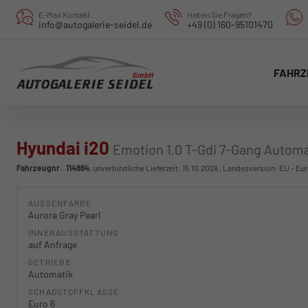
E-Mail Kontakt
Haben Sie Fragen?
info@autogalerie-seidel.de
+49 (0) 160-95101470
FAHRZ
Hyundai i20
Emotion 1.0 T-Gdi 7-Gang Automa
Fahrzeugnr.
:
114884
, unverbindliche Lieferzeit:
15.10.2026
, Landesversion: EU - Eu
AUSSENFARBE
Aurora Gray Pearl
INNENAUSSTATTUNG
auf Anfrage
GETRIEBE
Automatik
SCHADSTOFFKLASSE
Euro 6