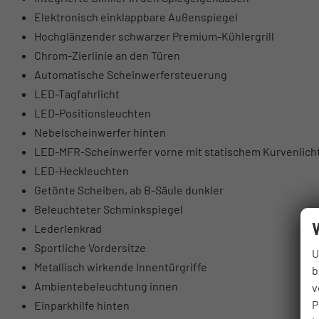
Elektronisch einklappbare Außenspiegel
Hochglänzender schwarzer Premium-Kühlergrill
Chrom-Zierlinie an den Türen
Automatische Scheinwerfersteuerung
LED-Tagfahrlicht
LED-Positionsleuchten
Nebelscheinwerfer hinten
LED-MFR-Scheinwerfer vorne mit statischem Kurvenlich
LED-Heckleuchten
Getönte Scheiben, ab B-Säule dunkler
Beleuchteter Schminkspiegel
Lederlenkrad
Sportliche Vordersitze
U
Metallisch wirkende Innentürgriffe
b
Ambientebeleuchtung innen
v
P
Einparkhilfe hinten