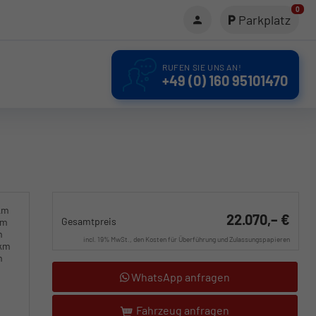
0
Parkplatz
RUFEN SIE UNS AN!
+49 (0) 160 95101470
km
22.070,– €
Gesamtpreis
km
m
incl. 19% MwSt., den Kosten für Überführung und Zulassungspapieren
0km
m
WhatsApp anfragen
Fahrzeug anfragen