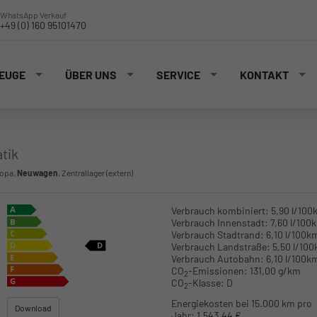
WhatsApp Verkauf
+49 (0) 160 95101470
EUGE
ÜBER UNS
SERVICE
KONTAKT
tik
ropa,
Neuwagen
, Zentrallager (extern)
Verbrauch kombiniert:
5,90 l/100
Verbrauch Innenstadt:
7,60 l/100
Verbrauch Stadtrand:
6,10 l/100k
Verbrauch Landstraße:
5,50 l/10
Verbrauch Autobahn:
6,10 l/100k
CO
-Emissionen:
131,00 g/km
2
CO
-Klasse:
D
2
Energiekosten bei 15.000 km pro
Download
Jahr:
1.543,44 €