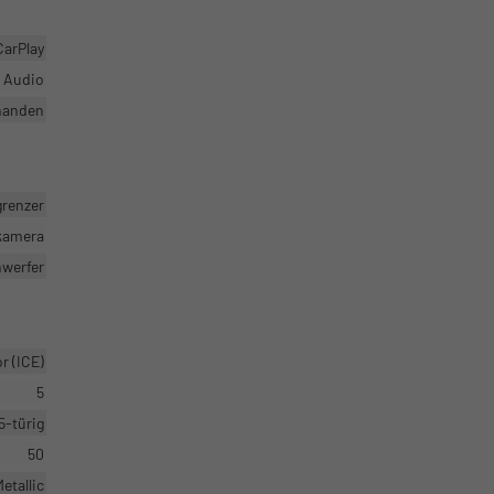
CarPlay
r Audio
handen
grenzer
rkamera
nwerfer
 (ICE)
5
5-türig
50
etallic