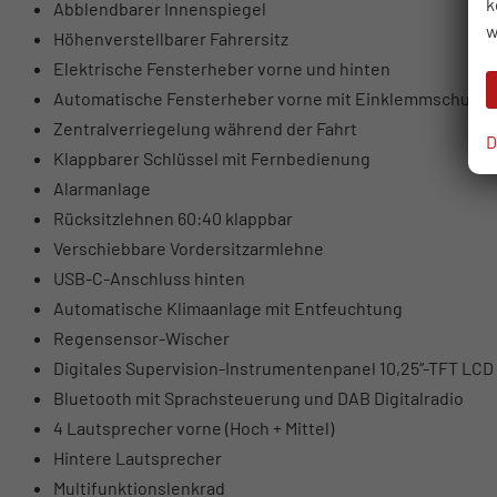
k
Abblendbarer Innenspiegel
w
Höhenverstellbarer Fahrersitz
Elektrische Fensterheber vorne und hinten
Automatische Fensterheber vorne mit Einklemmschutz
Zentralverriegelung während der Fahrt
D
Klappbarer Schlüssel mit Fernbedienung
Alarmanlage
Rücksitzlehnen 60:40 klappbar
Verschiebbare Vordersitzarmlehne
USB-C-Anschluss hinten
Automatische Klimaanlage mit Entfeuchtung
Regensensor-Wischer
Digitales Supervision-Instrumentenpanel 10,25“-TFT LCD
Bluetooth mit Sprachsteuerung und DAB Digitalradio
4 Lautsprecher vorne (Hoch + Mittel)
Hintere Lautsprecher
Multifunktionslenkrad