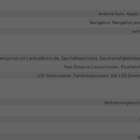
Android Auto, Apple 
Navigation, Navigation pe
vor
mpomat mit Lenkradkontrolle, Spurhalteassistent, Geschwindigkeitsbe
Park Distance Control hinten, Rückfah
LED-Scheinwerfer, Fernlichtassistent, Voll-LED Schei
Verbrennungsmotor
M