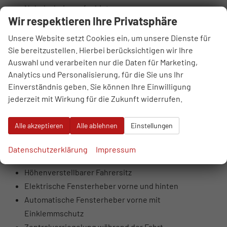
Nebelscheinwerfer hinten
Wir respektieren Ihre Privatsphäre
LED-MFR-Scheinwerfer vorne mit statischem
Kurvenlicht
Unsere Website setzt Cookies ein, um unsere Dienste für
LED-Heckleuchten
Sie bereitzustellen. Hierbei berücksichtigen wir Ihre
Auswahl und verarbeiten nur die Daten für Marketing,
Getönte Scheiben, ab B-Säule dunkler
Analytics und Personalisierung, für die Sie uns Ihr
Beleuchteter Schminkspiegel
Einverständnis geben. Sie können Ihre Einwilligung
Lederlenkrad
jederzeit mit Wirkung für die Zukunft widerrufen.
Sportliche Vordersitze
Metallisch wirkende Innentürgriffe
Alle akzeptieren
Alle ablehnen
Einstellungen
Ambientebeleuchtung innen
Einparkhilfe hinten
Datenschutzerklärung
Impressum
Abblendbarer Innenspiegel
Höhenverstellbarer Fahrersitz
Elektrische Fensterheber vorne und hinten
Automatische Fensterheber vorne mit
Einklemmschutz
Zentralverriegelung während der Fahrt