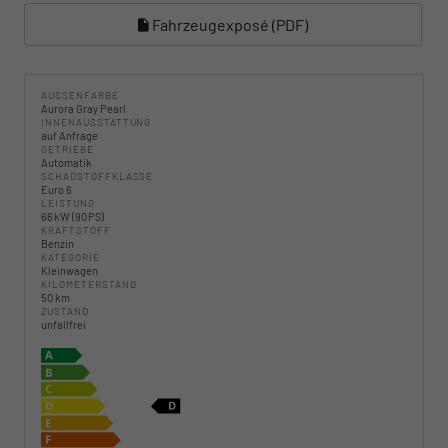
Fahrzeugexposé (PDF)
AUSSENFARBE
Aurora Gray Pearl
INNENAUSSTATTUNG
auf Anfrage
GETRIEBE
Automatik
SCHADSTOFFKLASSE
Euro 6
LEISTUNG
66 kW (90 PS)
KRAFTSTOFF
Benzin
KATEGORIE
Kleinwagen
KILOMETERSTAND
50 km
ZUSTAND
unfallfrei