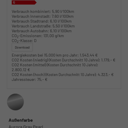
Verbrauch kombiniert:
5,90 l/100km
Verbrauch Innenstadt:
7,60 l/100km
Verbrauch Stadtrand:
6,10 l/100km
Verbrauch Landstraße:
5,50 l/100km
Verbrauch Autobahn:
6,10 l/100km
CO
-Emissionen:
131,00 g/km
2
CO
-Klasse:
D
2
Download
Energiekosten bei 15.000 km pro Jahr:
1.543,44 €
CO2 Kosten (niedrig)
:
1.179,- €
(Kosten Durchschnitt 10 Jahre)
CO2 Kosten (mittel)
:
(Kosten Durchschnitt 10 Jahre)
2.800,12 €
CO2 Kosten (hoch)
:
4.323,- €
(Kosten Durchschnitt 10 Jahre)
Jahressteuer:
75,- €
Außenfarbe
Aurora Gray Pearl