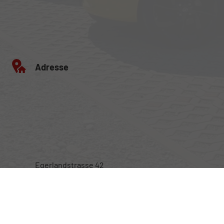
Adresse
Egerlandstrasse 42
84513 Töging am Inn
Öffnungszeiten