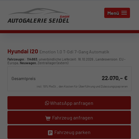
Menü
Hyundai i20
Emotion 1.0 T-Gdi 7-Gang Automatik
Fahrzeugnr.
:
114883
, unverbindliche Lieferzeit:
16.10.2026
, Landesversion: EU -
Europa,
Neuwagen
, Zentrallager (extern)
22.070,– €
Gesamtpreis
incl. 19% MwSt., den Kosten für Überführung und Zulassungspapieren
WhatsApp anfragen
Fahrzeug anfragen
Fahrzeug parken