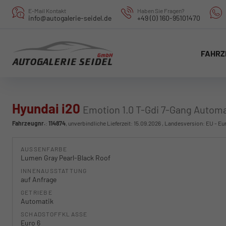
E-Mail Kontakt
Haben Sie Fragen?
info@autogalerie-seidel.de
+49 (0) 160-95101470
FAHRZ
Hyundai i20
Emotion 1.0 T-Gdi 7-Gang Automa
Fahrzeugnr.
:
114874
, unverbindliche Lieferzeit:
15.09.2026
, Landesversion: EU - Eu
AUSSENFARBE
Lumen Gray Pearl-Black Roof
INNENAUSSTATTUNG
auf Anfrage
GETRIEBE
Automatik
SCHADSTOFFKLASSE
Euro 6