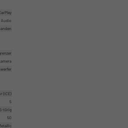
CarPlay
r Audio
handen
grenzer
rkamera
nwerfer
 (ICE)
5
5-türig
50
etallic