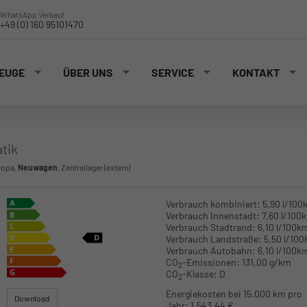
WhatsApp Verkauf
+49 (0) 160 95101470
EUGE
ÜBER UNS
SERVICE
KONTAKT
tik
ropa,
Neuwagen
, Zentrallager (extern)
Verbrauch kombiniert:
5,90 l/100
Verbrauch Innenstadt:
7,60 l/100
Verbrauch Stadtrand:
6,10 l/100k
Verbrauch Landstraße:
5,50 l/10
Verbrauch Autobahn:
6,10 l/100k
CO
-Emissionen:
131,00 g/km
2
CO
-Klasse:
D
2
Energiekosten bei 15.000 km pro
Download
Jahr:
1.543,44 €