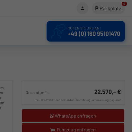
0
Parkplatz
RUFEN SIE UNS AN!
+49 (0) 160 95101470
km
22.570,– €
Gesamtpreis
km
m
incl. 19% MwSt., den Kosten für Überführung und Zulassungspapieren
0km
m
WhatsApp anfragen
Fahrzeug anfragen