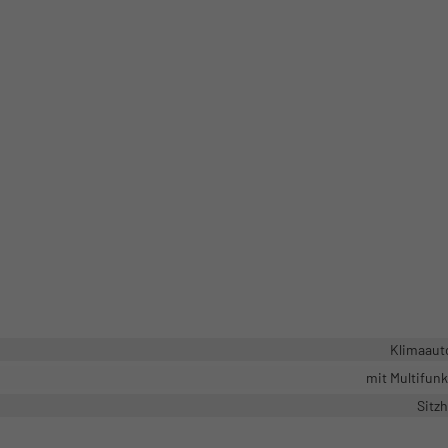
Klimaaut
mit Multifun
Sitz