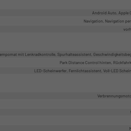
Android Auto, Apple 
Navigation, Navigation pe
vor
mpomat mit Lenkradkontrolle, Spurhalteassistent, Geschwindigkeitsbe
Park Distance Control hinten, Rückfah
LED-Scheinwerfer, Fernlichtassistent, Voll-LED Schei
Verbrennungsmotor
M