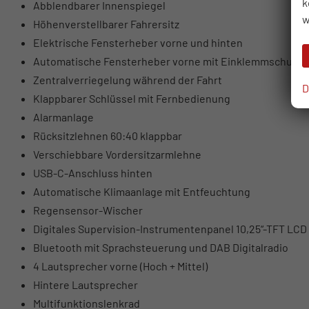
k
Abblendbarer Innenspiegel
w
Höhenverstellbarer Fahrersitz
Elektrische Fensterheber vorne und hinten
Automatische Fensterheber vorne mit Einklemmschutz
Zentralverriegelung während der Fahrt
D
Klappbarer Schlüssel mit Fernbedienung
Alarmanlage
Rücksitzlehnen 60:40 klappbar
Verschiebbare Vordersitzarmlehne
USB-C-Anschluss hinten
Automatische Klimaanlage mit Entfeuchtung
Regensensor-Wischer
Digitales Supervision-Instrumentenpanel 10,25“-TFT LCD
Bluetooth mit Sprachsteuerung und DAB Digitalradio
4 Lautsprecher vorne (Hoch + Mittel)
Hintere Lautsprecher
Multifunktionslenkrad