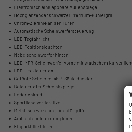
Elektronisch einklappbare Außenspiegel
Hochglänzender schwarzer Premium-Kühlergrill
Chrom-Zierlinie an den Türen
Automatische Scheinwerfersteuerung
LED-Tagfahrlicht
LED-Positionsleuchten
Nebelscheinwerfer hinten
LED-MFR-Scheinwerfer vorne mit statischem Kurvenlich
LED-Heckleuchten
Getönte Scheiben, ab B-Säule dunkler
Beleuchteter Schminkspiegel
Lederlenkrad
Sportliche Vordersitze
U
Metallisch wirkende Innentürgriffe
b
Ambientebeleuchtung innen
v
P
Einparkhilfe hinten