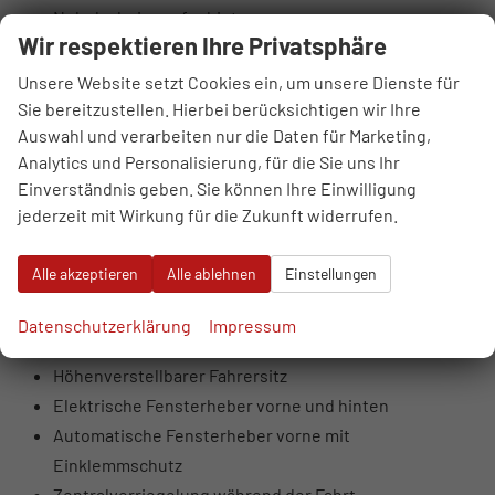
Nebelscheinwerfer hinten
Wir respektieren Ihre Privatsphäre
LED-MFR-Scheinwerfer vorne mit statischem
Kurvenlicht
Unsere Website setzt Cookies ein, um unsere Dienste für
LED-Heckleuchten
Sie bereitzustellen. Hierbei berücksichtigen wir Ihre
Auswahl und verarbeiten nur die Daten für Marketing,
Getönte Scheiben, ab B-Säule dunkler
Analytics und Personalisierung, für die Sie uns Ihr
Beleuchteter Schminkspiegel
Einverständnis geben. Sie können Ihre Einwilligung
Lederlenkrad
jederzeit mit Wirkung für die Zukunft widerrufen.
Sportliche Vordersitze
Metallisch wirkende Innentürgriffe
Alle akzeptieren
Alle ablehnen
Einstellungen
Ambientebeleuchtung innen
Einparkhilfe hinten
Datenschutzerklärung
Impressum
Abblendbarer Innenspiegel
Höhenverstellbarer Fahrersitz
Elektrische Fensterheber vorne und hinten
Automatische Fensterheber vorne mit
Einklemmschutz
Zentralverriegelung während der Fahrt