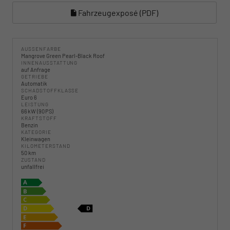
Fahrzeugexposé (PDF)
AUSSENFARBE
Mangrove Green Pearl-Black Roof
INNENAUSSTATTUNG
auf Anfrage
GETRIEBE
Automatik
SCHADSTOFFKLASSE
Euro 6
LEISTUNG
66 kW (90 PS)
KRAFTSTOFF
Benzin
KATEGORIE
Kleinwagen
KILOMETERSTAND
50 km
ZUSTAND
unfallfrei