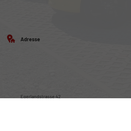
Adresse
Egerlandstrasse 42
84513 Töging am Inn
Öffnungszeiten