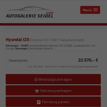
Menü
Hyundai i20
Emotion 1.0 T-Gdi 7-Gang Automatik
Fahrzeugnr.
:
114867
, unverbindliche Lieferzeit:
06.10.2026
, Landesversion: EU -
Europa,
Neuwagen
, Zentrallager (extern)
22.570,– €
Gesamtpreis
incl. 19% MwSt., den Kosten für Überführung und Zulassungspapieren
WhatsApp anfragen
Fahrzeug anfragen
Fahrzeug parken