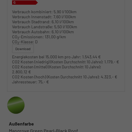
Verbrauch kombiniert:
5,90 l/100km
Verbrauch Innenstadt:
7,60 l/100km
Verbrauch Stadtrand:
6,10 l/100km
Verbrauch Landstraße:
5,50 l/100km
Verbrauch Autobahn:
6,10 l/100km
CO
-Emissionen:
131,00 g/km
2
CO
-Klasse:
D
2
Download
Energiekosten bei 15.000 km pro Jahr:
1.543,44 €
CO2 Kosten (niedrig)
:
1.179,- €
(Kosten Durchschnitt 10 Jahre)
CO2 Kosten (mittel)
:
(Kosten Durchschnitt 10 Jahre)
2.800,12 €
CO2 Kosten (hoch)
:
4.323,- €
(Kosten Durchschnitt 10 Jahre)
Jahressteuer:
75,- €
Außenfarbe
Mangrove Green Pearl-Black Roof