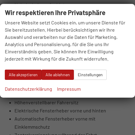
Nebelscheinwerfer hinten
Wir respektieren Ihre Privatsphäre
LED-MFR-Scheinwerfer vorne mit statischem
Kurvenlicht
Unsere Website setzt Cookies ein, um unsere Dienste für
LED-Heckleuchten
Sie bereitzustellen. Hierbei berücksichtigen wir Ihre
Auswahl und verarbeiten nur die Daten für Marketing,
Getönte Scheiben, ab B-Säule dunkler
Analytics und Personalisierung, für die Sie uns Ihr
Beleuchteter Schminkspiegel
Einverständnis geben. Sie können Ihre Einwilligung
Lederlenkrad
jederzeit mit Wirkung für die Zukunft widerrufen.
Sportliche Vordersitze
Metallisch wirkende Innentürgriffe
Alle akzeptieren
Alle ablehnen
Einstellungen
Ambientebeleuchtung innen
Einparkhilfe hinten
Datenschutzerklärung
Impressum
Abblendbarer Innenspiegel
Höhenverstellbarer Fahrersitz
Elektrische Fensterheber vorne und hinten
Automatische Fensterheber vorne mit
Einklemmschutz
Zentralverriegelung während der Fahrt