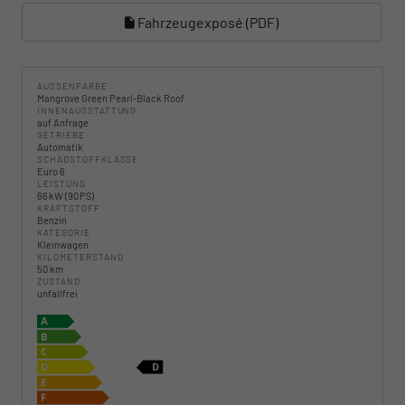
Fahrzeugexposé (PDF)
AUSSENFARBE
Mangrove Green Pearl-Black Roof
INNENAUSSTATTUNG
auf Anfrage
GETRIEBE
Automatik
SCHADSTOFFKLASSE
Euro 6
LEISTUNG
66 kW (90 PS)
KRAFTSTOFF
Benzin
KATEGORIE
Kleinwagen
KILOMETERSTAND
50 km
ZUSTAND
unfallfrei