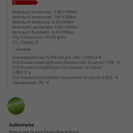
Verbrauch kombiniert:
5,90 l/100km
Verbrauch Innenstadt:
7,60 l/100km
Verbrauch Stadtrand:
6,10 l/100km
Verbrauch Landstraße:
5,50 l/100km
Verbrauch Autobahn:
6,10 l/100km
CO
-Emissionen:
131,00 g/km
2
CO
-Klasse:
D
2
Download
Energiekosten bei 15.000 km pro Jahr:
1.543,44 €
CO2 Kosten (niedrig)
:
1.179,- €
(Kosten Durchschnitt 10 Jahre)
CO2 Kosten (mittel)
:
(Kosten Durchschnitt 10 Jahre)
2.800,12 €
CO2 Kosten (hoch)
:
4.323,- €
(Kosten Durchschnitt 10 Jahre)
Jahressteuer:
75,- €
Außenfarbe
Mangrove Green Pearl-Black Roof