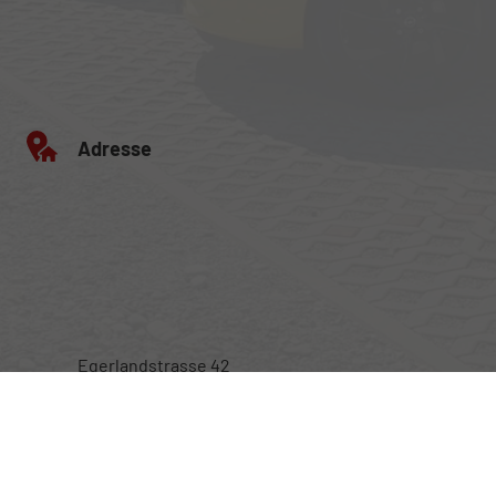
Adresse
Egerlandstrasse 42
84513 Töging am Inn
Öffnungszeiten