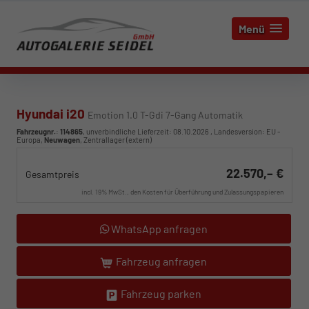
Menü
Hyundai i20
Emotion 1.0 T-Gdi 7-Gang Automatik
Fahrzeugnr.
:
114865
, unverbindliche Lieferzeit:
08.10.2026
, Landesversion: EU -
Europa,
Neuwagen
, Zentrallager (extern)
22.570,– €
Gesamtpreis
incl. 19% MwSt., den Kosten für Überführung und Zulassungspapieren
WhatsApp anfragen
Fahrzeug anfragen
Fahrzeug parken