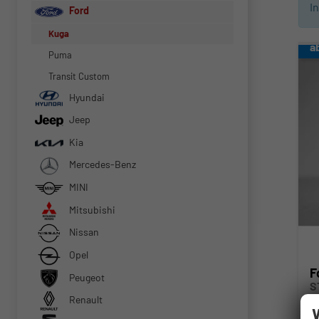
I
Ford
Kuga
a
Puma
Transit Custom
Hyundai
Jeep
Kia
Mercedes-Benz
MINI
Mitsubishi
Nissan
Opel
F
Peugeot
S
Renault
un