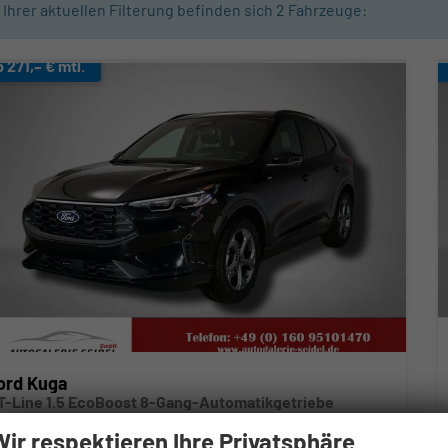
n Ihrer aktuellen Filterung befinden sich
2
Fahrzeuge:
b 271,– € mtl.
ord Kuga
T-Line 1.5 EcoBoost 8-Gang-Automatikgetriebe
verbindliche Lieferzeit:
15.07.2028
Gebrauchtwagen
Wir respektieren Ihre Privatsphäre