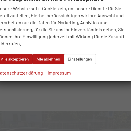
zeugnr.
64970
Getriebe
Automatik
nsere Website setzt Cookies ein, um unsere Dienste für Sie
ftstoff
Benzin
Außenfarbe
Agate Black Metallic
ereitzustellen. Hierbei berücksichtigen wir Ihre Auswahl und
stung
137 kW (186 PS)
Kilometerstand
54.500 km
erarbeiten nur die Daten für Marketing, Analytics und
12.11.2024
ersonalisierung, für die Sie uns Ihr Einverständnis geben. Sie
6.690,– €
önnen Ihre Einwilligung jederzeit mit Wirkung für die Zukunft
WhatsApp anfragen
Wir rufen Sie an
Fahrzeugexposé (PDF)
Fahrzeug parken
iderrufen.
cl. 19% MwSt.
erbrauch kombiniert:
6,80 l/100km
O
-Emissionen:
154,00 g/km
2
Alle akzeptieren
Alle ablehnen
Einstellungen
atenschutzerklärung
Impressum