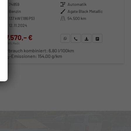
Fahrzeugnr.
74859
Getriebe
Automatik
Kraftstoff
Benzin
Außenfarbe
Agate Black Metallic
Leistung
137 kW (186 PS)
Kilometerstand
54.500 km
12.11.2024
27.570,– €
WhatsApp anfragen
Wir rufen Sie an
Fahrzeugexposé (PDF)
Fahrzeug parken
incl. 19% MwSt.
Verbrauch kombiniert:
6,80 l/100km
CO
-Emissionen:
154,00 g/km
2