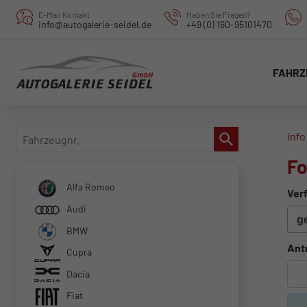
E-Mail Kontakt
Haben Sie Fragen?
info@autogalerie-seidel.de
+49 (0) 160-95101470
FAHRZ
Fahrzeugnr.
info
Fo
Alfa Romeo
Verf
Audi
BMW
Ant
Cupra
Dacia
Fiat