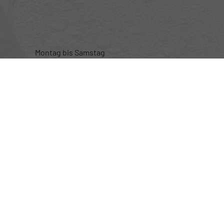
Montag bis Samstag
nur nach telefonischer Vereinbarung
Rufen Sie an
+49 (0) 160 95101470
Wie können wir Ihnen helfen?