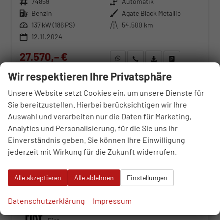
Fahrzeugnr.
74859
Getriebe
Automatik
Kraftstoff
Benzin
Außenfarbe
Agate Black Metallic
Leistung
137 kW (186 PS)
Kilometerstand
54.500 km
12.11.2024
27.570,– €
WhatsApp anfragen
Wir rufen Sie an
Fahrzeugexposé (PDF)
Fahrzeug parken
incl. 19% MwSt.
Wir respektieren Ihre Privatsphäre
Verbrauch kombiniert:
6,80 l/100km
CO
-Emissionen:
154,00 g/km
2
Unsere Website setzt Cookies ein, um unsere Dienste für
Sie bereitzustellen. Hierbei berücksichtigen wir Ihre
Fahrzeugnr.
Auswahl und verarbeiten nur die Daten für Marketing,
Analytics und Personalisierung, für die Sie uns Ihr
Einverständnis geben. Sie können Ihre Einwilligung
Alfa Romeo
jederzeit mit Wirkung für die Zukunft widerrufen.
Audi
BMW
Alle akzeptieren
Alle ablehnen
Einstellungen
Cupra
Datenschutzerklärung
Impressum
Dacia