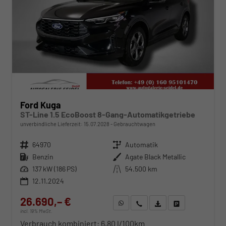
Ford Kuga
ST-Line 1.5 EcoBoost 8-Gang-Automatikgetriebe
unverbindliche Lieferzeit:
15.07.2028
Gebrauchtwagen
Fahrzeugnr.
64970
Getriebe
Automatik
Kraftstoff
Benzin
Außenfarbe
Agate Black Metallic
Leistung
137 kW (186 PS)
Kilometerstand
54.500 km
12.11.2024
26.690,– €
WhatsApp anfragen
Wir rufen Sie an
Fahrzeugexposé (PDF)
Fahrzeug parken
incl. 19% MwSt.
Verbrauch kombiniert:
6,80 l/100km