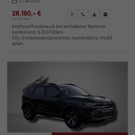
27.06.2025
28.190,– €
WhatsApp anfragen
Wir rufen Sie an
Fahrzeugexposé (PDF)
Fahrzeug parken
incl. 19% MwSt.
Kraftstoffverbrauch bei entladener Batterie
kombiniert:
5,10 l/100km
CO
-Emissionen (gewichtet, kombiniert):
114,00
2
g/km
ab 295,– € mtl.