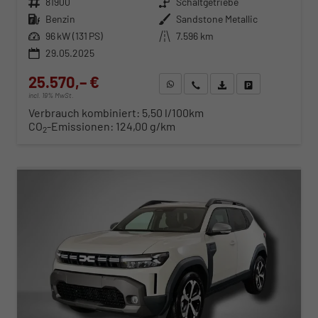
Fahrzeugnr.
81900
Getriebe
Schaltgetriebe
Kraftstoff
Benzin
Außenfarbe
Sandstone Metallic
Leistung
96 kW (131 PS)
Kilometerstand
7.596 km
29.05.2025
25.570,– €
WhatsApp anfragen
Wir rufen Sie an
Fahrzeugexposé (PDF)
Fahrzeug parken
incl. 19% MwSt.
Verbrauch kombiniert:
5,50 l/100km
CO
-Emissionen:
124,00 g/km
2
ab 260,– € mtl.