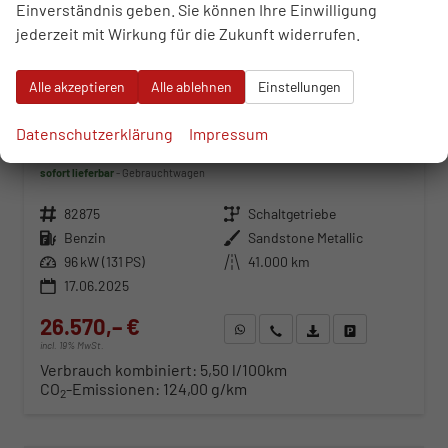
Einverständnis geben. Sie können Ihre Einwilligung
jederzeit mit Wirkung für die Zukunft widerrufen.
Alle akzeptieren
Alle ablehnen
Einstellungen
Dacia Duster
Datenschutzerklärung
Impressum
Journey TCe 130 6-Gang
sofort lieferbar
Gebrauchtwagen
Fahrzeugnr.
82875
Getriebe
Schaltgetriebe
Kraftstoff
Benzin
Außenfarbe
Sandstone Metallic
Leistung
96 kW (131 PS)
Kilometerstand
41.000 km
17.06.2025
26.570,– €
WhatsApp anfragen
Wir rufen Sie an
Fahrzeugexposé (PDF)
Fahrzeug parken
incl. 19% MwSt.
Verbrauch kombiniert:
5,50 l/100km
CO
-Emissionen:
124,00 g/km
2
ab 286,– € mtl.