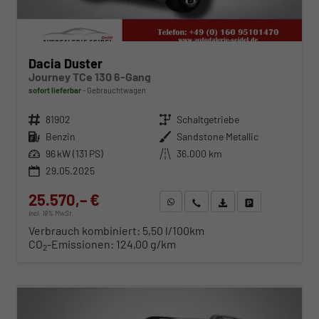
Dacia Duster
Journey TCe 130 6-Gang
sofort lieferbar
Gebrauchtwagen
Fahrzeugnr.
81902
Getriebe
Schaltgetriebe
Kraftstoff
Benzin
Außenfarbe
Sandstone Metallic
Leistung
96 kW (131 PS)
Kilometerstand
36.000 km
29.05.2025
25.570,– €
WhatsApp anfragen
Wir rufen Sie an
Fahrzeugexposé (PDF)
Fahrzeug parken
incl. 19% MwSt.
Verbrauch kombiniert:
5,50 l/100km
CO
-Emissionen:
124,00 g/km
2
ab 261,– € mtl.