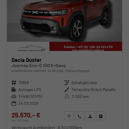
Dacia Duster
Journey Eco-G 100 6-Gang
unverbindliche Lieferzeit:
30.09.2026
Gebrauchtwagen
Fahrzeugnr.
75926
Getriebe
Schaltgetriebe
Kraftstoff
Autogas LPG
Außenfarbe
Terracotta-Braun Metallic
Leistung
74 kW (101 PS)
Kilometerstand
11.000 km
24.03.2025
25.570,– €
WhatsApp anfragen
Wir rufen Sie an
Fahrzeugexposé (PDF)
Fahrzeug parken
incl. 19% MwSt.
Verbrauch kombiniert:
8,10 l/100km