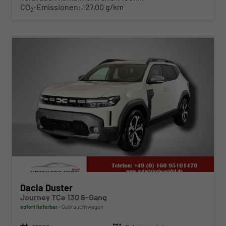
CO
-Emissionen:
127,00 g/km
2
ab 260,– € mtl.
Dacia Duster
Journey TCe 130 6-Gang
sofort lieferbar
Gebrauchtwagen