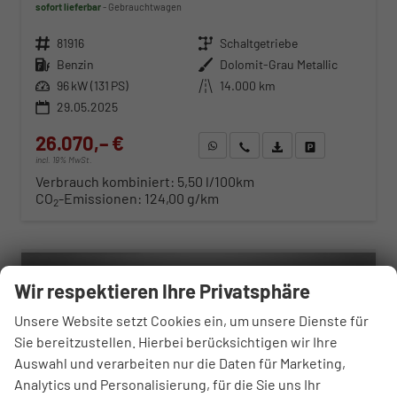
sofort lieferbar
Gebrauchtwagen
Fahrzeugnr.
81916
Getriebe
Schaltgetriebe
Kraftstoff
Benzin
Außenfarbe
Dolomit-Grau Metallic
Leistung
96 kW (131 PS)
Kilometerstand
14.000 km
29.05.2025
26.070,– €
WhatsApp anfragen
Wir rufen Sie an
Fahrzeugexposé (PDF)
Fahrzeug parken
incl. 19% MwSt.
Verbrauch kombiniert:
5,50 l/100km
CO
-Emissionen:
124,00 g/km
2
ab 270,– € mtl.
Wir respektieren Ihre Privatsphäre
Unsere Website setzt Cookies ein, um unsere Dienste für
Sie bereitzustellen. Hierbei berücksichtigen wir Ihre
Auswahl und verarbeiten nur die Daten für Marketing,
Analytics und Personalisierung, für die Sie uns Ihr