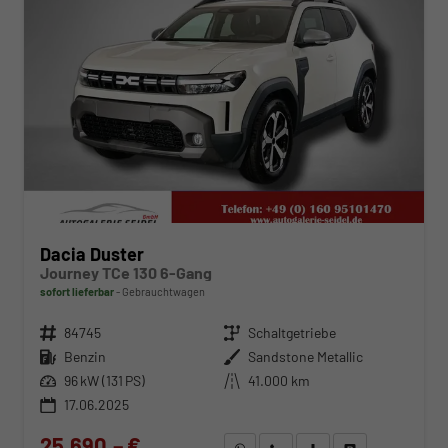
Dacia Duster
Journey TCe 130 6-Gang
sofort lieferbar
Gebrauchtwagen
Fahrzeugnr.
84745
Getriebe
Schaltgetriebe
Kraftstoff
Benzin
Außenfarbe
Sandstone Metallic
Leistung
96 kW (131 PS)
Kilometerstand
41.000 km
17.06.2025
25.690,– €
WhatsApp anfragen
Wir rufen Sie an
Fahrzeugexposé (PDF)
Fahrzeug parken