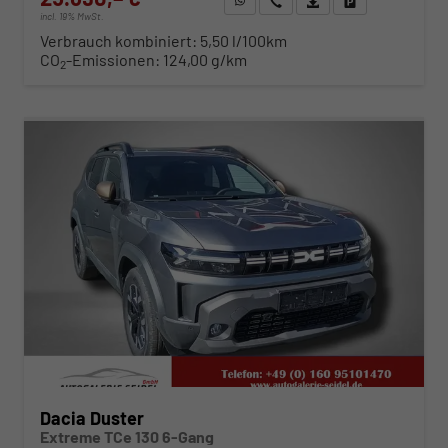
incl. 19% MwSt.
Verbrauch kombiniert:
5,50 l/100km
CO
-Emissionen:
124,00 g/km
2
ab 265,– € mtl.
Dacia Duster
Extreme TCe 130 6-Gang