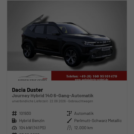
Dacia Duster
Journey Hybrid 140 6-Gang-Automatik
unverbindliche Lieferzeit:
22.09.2026
Gebrauchtwagen
Fahrzeugnr.
101930
Getriebe
Automatik
Kraftstoff
Hybrid Benzin
Außenfarbe
Perlmutt-Schwarz Metallic
Leistung
104 kW (141 PS)
Kilometerstand
12.000 km