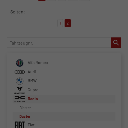
Seiten:
1
2
Fahrzeugnr.
Alfa Romeo
Audi
BMW
Cupra
Dacia
Bigster
Duster
Fiat