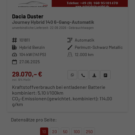
Dacia Duster
Journey Hybrid 140 6-Gang-Automatik
unverbindliche Lieferzeit:
22.09.2026
Gebrauchtwagen
Fahrzeugnr.
101811
Getriebe
Automatik
Kraftstoff
Hybrid Benzin
Außenfarbe
Perlmutt-Schwarz Metallic
Leistung
104 kW (141 PS)
Kilometerstand
12.000 km
27.06.2025
29.070,– €
WhatsApp anfragen
Wir rufen Sie an
Fahrzeugexposé (PDF)
Fahrzeug parken
incl. 19% MwSt.
Kraftstoffverbrauch bei entladener Batterie
kombiniert:
5,10 l/100km
CO
-Emissionen (gewichtet, kombiniert):
114,00
2
g/km
Datensätze pro Seite:
10
20
50
100
250