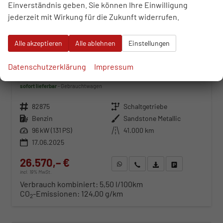
Einverständnis geben. Sie können Ihre Einwilligung
jederzeit mit Wirkung für die Zukunft widerrufen.
Alle akzeptieren
Alle ablehnen
Einstellungen
Dacia Duster
Datenschutzerklärung
Impressum
Journey TCe 130 6-Gang
sofort lieferbar
Gebrauchtwagen
Fahrzeugnr.
82875
Getriebe
Schaltgetriebe
Kraftstoff
Benzin
Außenfarbe
Sandstone Metallic
Leistung
96 kW (131 PS)
Kilometerstand
41.000 km
17.06.2025
26.570,– €
WhatsApp anfragen
Wir rufen Sie an
Fahrzeugexposé (PDF)
Fahrzeug parken
incl. 19% MwSt.
Verbrauch kombiniert:
5,50 l/100km
CO
-Emissionen:
124,00 g/km
2
ab 286,– € mtl.