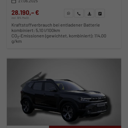
27.06.2025
28.190,– €
WhatsApp anfragen
Wir rufen Sie an
Fahrzeugexposé (PDF)
Fahrzeug parken
incl. 19% MwSt.
Kraftstoffverbrauch bei entladener Batterie
kombiniert:
5,10 l/100km
CO
-Emissionen (gewichtet, kombiniert):
114,00
2
g/km
ab 295,– € mtl.