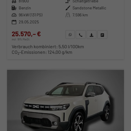
Fahrzeugnr.
81900
Getriebe
Schaltgetriebe
Kraftstoff
Benzin
Außenfarbe
Sandstone Metallic
Leistung
96 kW (131 PS)
Kilometerstand
7.596 km
29.05.2025
25.570,– €
WhatsApp anfragen
Wir rufen Sie an
Fahrzeugexposé (PDF)
Fahrzeug parken
incl. 19% MwSt.
Verbrauch kombiniert:
5,50 l/100km
CO
-Emissionen:
124,00 g/km
2
ab 260,– € mtl.