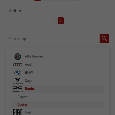
Seiten:
1
2
Fahrzeugnr.
Alfa Romeo
Audi
BMW
Cupra
Dacia
Bigster
Duster
Fiat