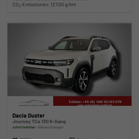
CO
-Emissionen:
127,00 g/km
2
ab 260,– € mtl.
Dacia Duster
Journey TCe 130 6-Gang
sofort lieferbar
Gebrauchtwagen