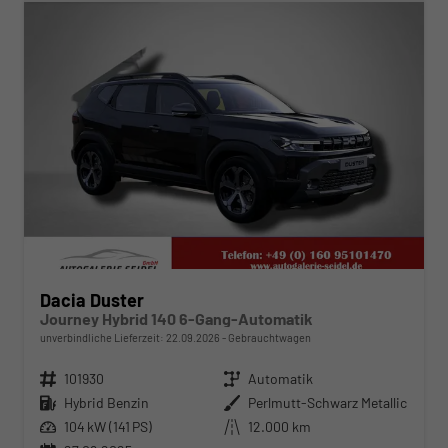
Dacia Duster
Journey Hybrid 140 6-Gang-Automatik
unverbindliche Lieferzeit:
22.09.2026
Gebrauchtwagen
Fahrzeugnr.
101930
Getriebe
Automatik
Kraftstoff
Hybrid Benzin
Außenfarbe
Perlmutt-Schwarz Metallic
Leistung
104 kW (141 PS)
Kilometerstand
12.000 km