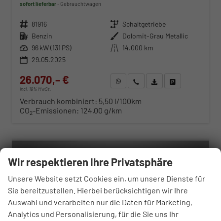
sofort lieferbar
Gebrauchtwagen
Fahrzeugnr.
81916
Getriebe
Schaltgetriebe
Kraftstoff
Benzin
Außenfarbe
Dolomit-Grau Metallic
Leistung
96 kW (131 PS)
Kilometerstand
14.000 km
29.05.2025
26.070,– €
WhatsApp anfragen
Wir rufen Sie an
Fahrzeugexposé (PDF)
Fahrzeug parken
incl. 19% MwSt.
Verbrauch kombiniert:
5,50 l/100km
CO
-Emissionen:
124,00 g/km
2
ab 270,– € mtl.
Wir respektieren Ihre Privatsphäre
Unsere Website setzt Cookies ein, um unsere Dienste für
Sie bereitzustellen. Hierbei berücksichtigen wir Ihre
Auswahl und verarbeiten nur die Daten für Marketing,
Analytics und Personalisierung, für die Sie uns Ihr