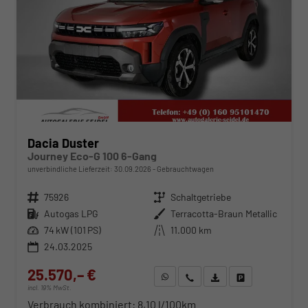
Dacia Duster
Journey Eco-G 100 6-Gang
unverbindliche Lieferzeit:
30.09.2026
Gebrauchtwagen
Fahrzeugnr.
75926
Getriebe
Schaltgetriebe
Kraftstoff
Autogas LPG
Außenfarbe
Terracotta-Braun Metallic
Leistung
74 kW (101 PS)
Kilometerstand
11.000 km
24.03.2025
25.570,– €
WhatsApp anfragen
Wir rufen Sie an
Fahrzeugexposé (PDF)
Fahrzeug parken
incl. 19% MwSt.
Verbrauch kombiniert:
8,10 l/100km