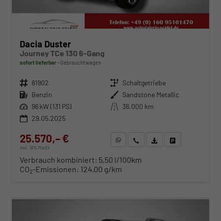
Dacia Duster
Journey TCe 130 6-Gang
sofort lieferbar
Gebrauchtwagen
Fahrzeugnr.
81902
Getriebe
Schaltgetriebe
Kraftstoff
Benzin
Außenfarbe
Sandstone Metallic
Leistung
96 kW (131 PS)
Kilometerstand
36.000 km
29.05.2025
25.570,– €
WhatsApp anfragen
Wir rufen Sie an
Fahrzeugexposé (PDF)
Fahrzeug parken
incl. 19% MwSt.
Verbrauch kombiniert:
5,50 l/100km
CO
-Emissionen:
124,00 g/km
2
ab 261,– € mtl.