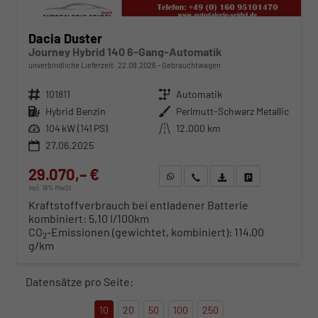
Dacia Duster
Journey Hybrid 140 6-Gang-Automatik
unverbindliche Lieferzeit:
22.09.2026
Gebrauchtwagen
Fahrzeugnr.
101811
Getriebe
Automatik
Kraftstoff
Hybrid Benzin
Außenfarbe
Perlmutt-Schwarz Metallic
Leistung
104 kW (141 PS)
Kilometerstand
12.000 km
27.06.2025
29.070,– €
WhatsApp anfragen
Wir rufen Sie an
Fahrzeugexposé (PDF)
Fahrzeug parken
incl. 19% MwSt.
Kraftstoffverbrauch bei entladener Batterie
kombiniert:
5,10 l/100km
CO
-Emissionen (gewichtet, kombiniert):
114,00
2
g/km
Datensätze pro Seite:
10
20
50
100
250