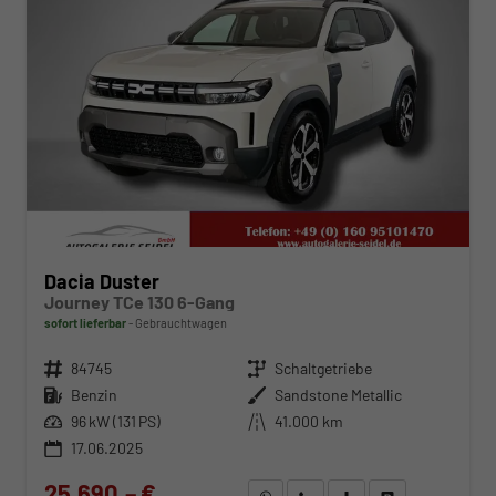
Dacia Duster
Journey TCe 130 6-Gang
sofort lieferbar
Gebrauchtwagen
Fahrzeugnr.
84745
Getriebe
Schaltgetriebe
Kraftstoff
Benzin
Außenfarbe
Sandstone Metallic
Leistung
96 kW (131 PS)
Kilometerstand
41.000 km
17.06.2025
25.690,– €
WhatsApp anfragen
Wir rufen Sie an
Fahrzeugexposé (PDF)
Fahrzeug parken