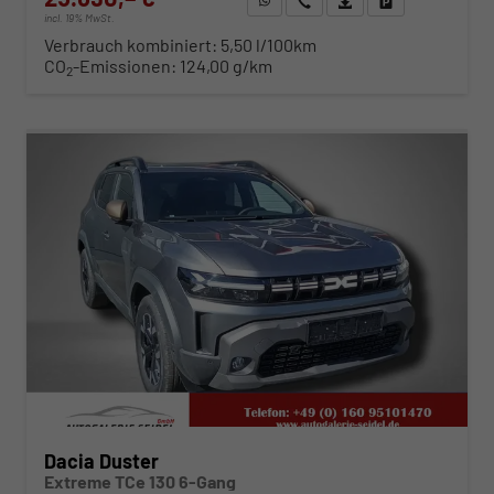
incl. 19% MwSt.
Verbrauch kombiniert:
5,50 l/100km
CO
-Emissionen:
124,00 g/km
2
ab 265,– € mtl.
Dacia Duster
Extreme TCe 130 6-Gang