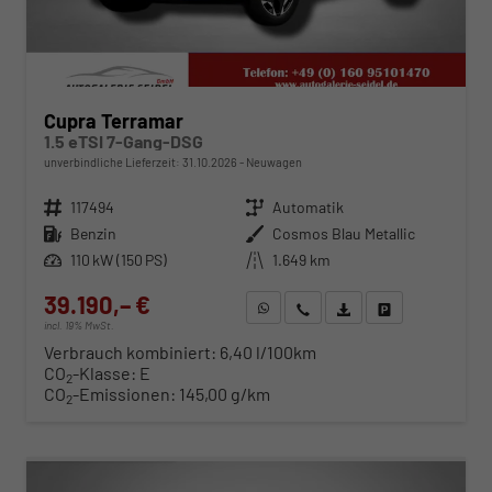
Cupra Terramar
1.5 eTSI 7-Gang-DSG
unverbindliche Lieferzeit:
31.10.2026
Neuwagen
Fahrzeugnr.
117494
Getriebe
Automatik
Kraftstoff
Benzin
Außenfarbe
Cosmos Blau Metallic
Leistung
110 kW (150 PS)
Kilometerstand
1.649 km
39.190,– €
WhatsApp anfragen
Wir rufen Sie an
Fahrzeugexposé (PDF)
Fahrzeug parken
incl. 19% MwSt.
Verbrauch kombiniert:
6,40 l/100km
CO
-Klasse:
E
2
CO
-Emissionen:
145,00 g/km
2
ab 398,– € mtl.