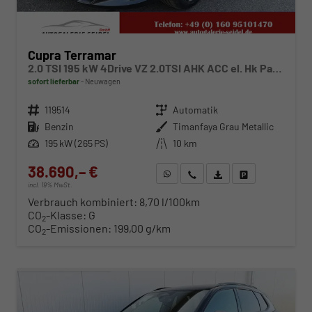
Cupra Terramar
2.0 TSI 195 kW 4Drive VZ 2.0TSI AHK ACC el. Hk Pano GV5/100TKM
sofort lieferbar
Neuwagen
Fahrzeugnr.
119514
Getriebe
Automatik
Kraftstoff
Benzin
Außenfarbe
Timanfaya Grau Metallic
Leistung
195 kW (265 PS)
Kilometerstand
10 km
38.690,– €
WhatsApp anfragen
Wir rufen Sie an
Fahrzeugexposé (PDF)
Fahrzeug parken
incl. 19% MwSt.
Verbrauch kombiniert:
8,70 l/100km
CO
-Klasse:
G
2
CO
-Emissionen:
199,00 g/km
2
ab 393,– € mtl.