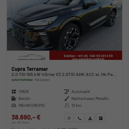
Cupra Terramar
2.0 TSI 195 kW 4Drive VZ 2.0TSI AHK ACC el. Hk Pano GV5/100TKM
sofort lieferbar
Neuwagen
Fahrzeugnr.
119515
Getriebe
Automatik
Kraftstoff
Benzin
Außenfarbe
Nachschwarz Metallic
Leistung
195 kW (265 PS)
Kilometerstand
10 km
38.690,– €
WhatsApp anfragen
Wir rufen Sie an
Fahrzeugexposé (PDF)
Fahrzeug parken
incl. 19% MwSt.