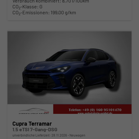
Verbrauch kombiniert:
8,70 l/100km
CO
-Klasse:
G
2
CO
-Emissionen:
199,00 g/km
2
ab 398,– € mtl.
Cupra Terramar
1.5 eTSI 7-Gang-DSG
unverbindliche Lieferzeit:
28.11.2026
Neuwagen