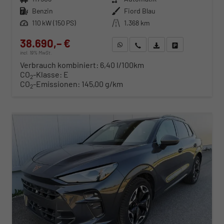
Kraftstoff
Benzin
Außenfarbe
Fiord Blau
Leistung
110 kW (150 PS)
Kilometerstand
1.368 km
38.690,– €
WhatsApp anfragen
Wir rufen Sie an
Fahrzeugexposé (PDF)
Fahrzeug parken
incl. 19% MwSt.
Verbrauch kombiniert:
6,40 l/100km
CO
-Klasse:
E
2
CO
-Emissionen:
145,00 g/km
2
ab 393,– € mtl.