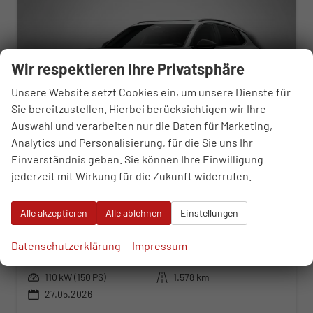
Wir respektieren Ihre Privatsphäre
Unsere Website setzt Cookies ein, um unsere Dienste für
Sie bereitzustellen. Hierbei berücksichtigen wir Ihre
Auswahl und verarbeiten nur die Daten für Marketing,
Analytics und Personalisierung, für die Sie uns Ihr
Einverständnis geben. Sie können Ihre Einwilligung
jederzeit mit Wirkung für die Zukunft widerrufen.
Cupra Terramar
1.5 eTSI 7-Gang-DSG
Alle akzeptieren
Alle ablehnen
Einstellungen
sofort lieferbar
Neuwagen
Fahrzeugnr.
117495
Getriebe
Automatik
Datenschutzerklärung
Impressum
Kraftstoff
Benzin
Außenfarbe
Glacial Weiß Metallic
Leistung
110 kW (150 PS)
Kilometerstand
1.578 km
27.05.2026