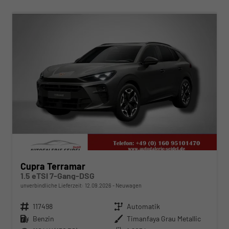
ab 398,– € mtl.
Cupra Terramar
1.5 eTSI 7-Gang-DSG
unverbindliche Lieferzeit:
12.09.2026
Neuwagen
Fahrzeugnr.
117498
Getriebe
Automatik
Kraftstoff
Benzin
Außenfarbe
Timanfaya Grau Metallic