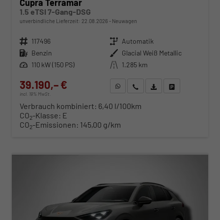
Cupra Terramar
1.5 eTSI 7-Gang-DSG
unverbindliche Lieferzeit:
22.08.2026
Neuwagen
Fahrzeugnr.
117496
Getriebe
Automatik
Kraftstoff
Benzin
Außenfarbe
Glacial Weiß Metallic
Leistung
110 kW (150 PS)
Kilometerstand
1.285 km
39.190,– €
WhatsApp anfragen
Wir rufen Sie an
Fahrzeugexposé (PDF)
Fahrzeug parken
incl. 19% MwSt.
Verbrauch kombiniert:
6,40 l/100km
CO
-Klasse:
E
2
CO
-Emissionen:
145,00 g/km
2
ab 398,– € mtl.