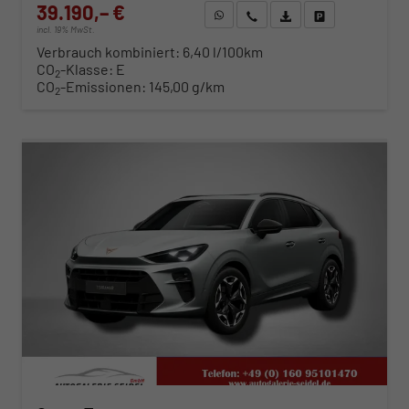
39.190,– €
WhatsApp anfragen
Wir rufen Sie an
Fahrzeugexposé (PDF)
Fahrzeug parken
incl. 19% MwSt.
Verbrauch kombiniert:
6,40 l/100km
CO
-Klasse:
E
2
CO
-Emissionen:
145,00 g/km
2
ab 398,– € mtl.