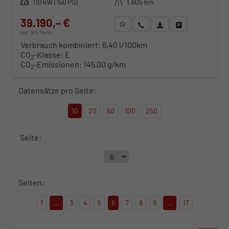
Leistung
110 kW (150 PS)
Kilometerstand
1.605 km
39.190,– €
WhatsApp anfragen
Wir rufen Sie an
Fahrzeugexposé (PDF)
Fahrzeug parken
incl. 19% MwSt.
Verbrauch kombiniert:
6,40 l/100km
CO
-Klasse:
E
2
CO
-Emissionen:
145,00 g/km
2
Datensätze pro Seite:
10
20
50
100
250
Seite:
Seiten:
1
...
3
4
5
6
7
8
9
...
17