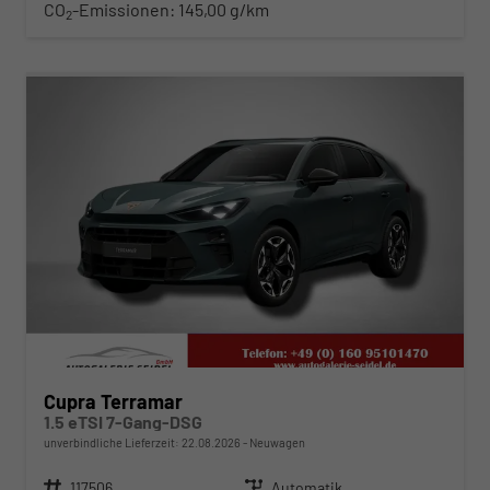
CO
-Emissionen:
145,00 g/km
2
ab 393,– € mtl.
Cupra Terramar
1.5 eTSI 7-Gang-DSG
unverbindliche Lieferzeit:
22.08.2026
Neuwagen
Fahrzeugnr.
117506
Getriebe
Automatik