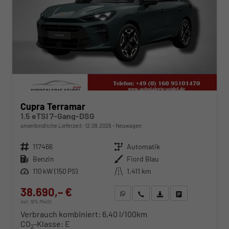
Cupra Terramar
1.5 eTSI 7-Gang-DSG
unverbindliche Lieferzeit:
12.09.2026
Neuwagen
Fahrzeugnr.
117466
Getriebe
Automatik
Kraftstoff
Benzin
Außenfarbe
Fiord Blau
Leistung
110 kW (150 PS)
Kilometerstand
1.411 km
38.690,– €
WhatsApp anfragen
Wir rufen Sie an
Fahrzeugexposé (PDF)
Fahrzeug parken
incl. 19% MwSt.
Verbrauch kombiniert:
6,40 l/100km
CO
-Klasse:
E
2