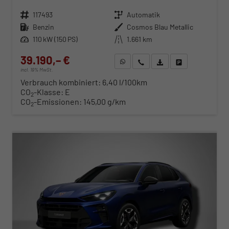
Fahrzeugnr.
117493
Getriebe
Automatik
Kraftstoff
Benzin
Außenfarbe
Cosmos Blau Metallic
Leistung
110 kW (150 PS)
Kilometerstand
1.661 km
39.190,– €
WhatsApp anfragen
Wir rufen Sie an
Fahrzeugexposé (PDF)
Fahrzeug parken
incl. 19% MwSt.
Verbrauch kombiniert:
6,40 l/100km
CO
-Klasse:
E
2
CO
-Emissionen:
145,00 g/km
2
ab 398,– € mtl.