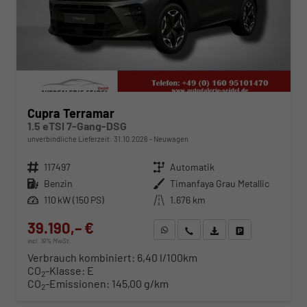
Cupra Terramar
1.5 eTSI 7-Gang-DSG
unverbindliche Lieferzeit:
31.10.2026
Neuwagen
Fahrzeugnr.
117497
Getriebe
Automatik
Kraftstoff
Benzin
Außenfarbe
Timanfaya Grau Metallic
Leistung
110 kW (150 PS)
Kilometerstand
1.676 km
39.190,– €
WhatsApp anfragen
Wir rufen Sie an
Fahrzeugexposé (PDF)
Fahrzeug parken
incl. 19% MwSt.
Verbrauch kombiniert:
6,40 l/100km
CO
-Klasse:
E
2
CO
-Emissionen:
145,00 g/km
2