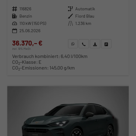
Fahrzeugnr.
116826
Getriebe
Automatik
Kraftstoff
Benzin
Außenfarbe
Fiord Blau
Leistung
110 kW (150 PS)
Kilometerstand
1.236 km
25.06.2026
36.370,– €
WhatsApp anfragen
Wir rufen Sie an
Fahrzeugexposé (PDF)
Fahrzeug parken
incl. 19% MwSt.
Verbrauch kombiniert:
6,40 l/100km
CO
-Klasse:
E
2
CO
-Emissionen:
145,00 g/km
2
ab 369,– € mtl.