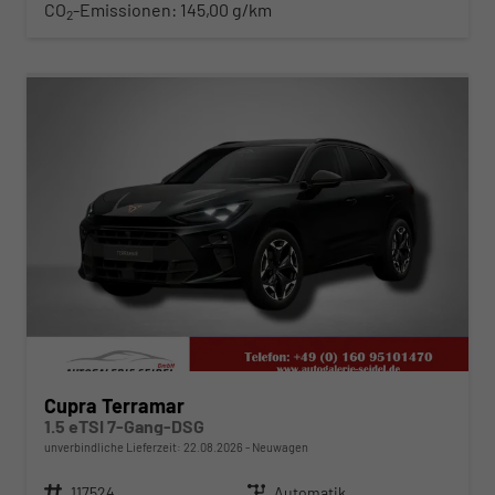
CO
-Emissionen:
145,00 g/km
2
ab 366,– € mtl.
Cupra Terramar
1.5 eTSI 7-Gang-DSG
unverbindliche Lieferzeit:
22.08.2026
Neuwagen
Fahrzeugnr.
117524
Getriebe
Automatik