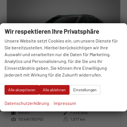
Wir respektieren Ihre Privatsphäre
Unsere Website setzt Cookies ein, um unsere Dienste für
Sie bereitzustellen. Hierbei berücksichtigen wir Ihre
Auswahl und verarbeiten nur die Daten für Marketing,
Analytics und Personalisierung, für die Sie uns Ihr
Einverständnis geben. Sie können Ihre Einwilligung
jederzeit mit Wirkung für die Zukunft widerrufen.
Cupra Terramar
1.5 eTSI 7-Gang-DSG
Alle akzeptieren
Alle ablehnen
Einstellungen
unverbindliche Lieferzeit:
03.10.2026
Neuwagen
Datenschutzerklärung
Impressum
Fahrzeugnr.
116829
Getriebe
Automatik
Kraftstoff
Benzin
Außenfarbe
Fiord Blau
Leistung
110 kW (150 PS)
Kilometerstand
1.077 km