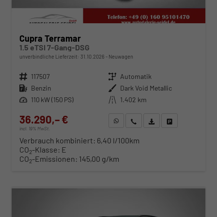
Cupra Terramar
1.5 eTSI 7-Gang-DSG
unverbindliche Lieferzeit:
31.10.2026
Neuwagen
Fahrzeugnr.
117507
Getriebe
Automatik
Kraftstoff
Benzin
Außenfarbe
Dark Void Metallic
Leistung
110 kW (150 PS)
Kilometerstand
1.402 km
36.290,– €
WhatsApp anfragen
Wir rufen Sie an
Fahrzeugexposé (PDF)
Fahrzeug parken
incl. 19% MwSt.
Verbrauch kombiniert:
6,40 l/100km
CO
-Klasse:
E
2
CO
-Emissionen:
145,00 g/km
2
ab 369,– € mtl.