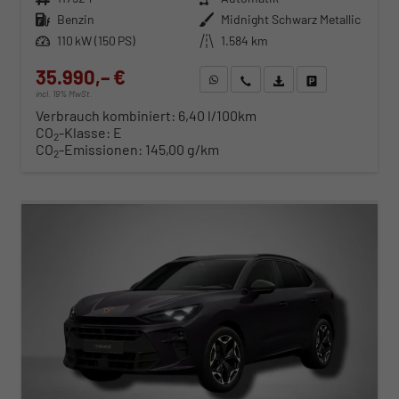
Kraftstoff
Benzin
Außenfarbe
Midnight Schwarz Metallic
Leistung
110 kW (150 PS)
Kilometerstand
1.584 km
35.990,– €
WhatsApp anfragen
Wir rufen Sie an
Fahrzeugexposé (PDF)
Fahrzeug parken
incl. 19% MwSt.
Verbrauch kombiniert:
6,40 l/100km
CO
-Klasse:
E
2
CO
-Emissionen:
145,00 g/km
2
ab 369,– € mtl.