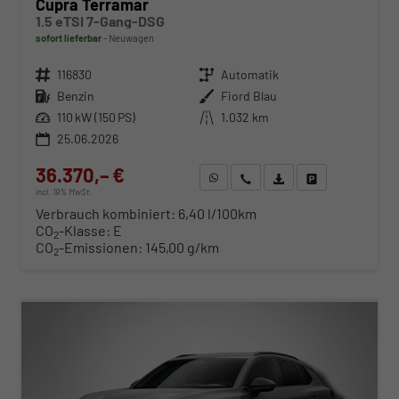
Cupra Terramar
1.5 eTSI 7-Gang-DSG
sofort lieferbar
Neuwagen
Fahrzeugnr.
116830
Getriebe
Automatik
Kraftstoff
Benzin
Außenfarbe
Fiord Blau
Leistung
110 kW (150 PS)
Kilometerstand
1.032 km
25.06.2026
36.370,– €
WhatsApp anfragen
Wir rufen Sie an
Fahrzeugexposé (PDF)
Fahrzeug parken
incl. 19% MwSt.
Verbrauch kombiniert:
6,40 l/100km
CO
-Klasse:
E
2
CO
-Emissionen:
145,00 g/km
2
ab 374,– € mtl.