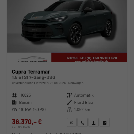
Cupra Terramar
1.5 eTSI 7-Gang-DSG
unverbindliche Lieferzeit:
22.08.2026
Neuwagen
Fahrzeugnr.
116825
Getriebe
Automatik
Kraftstoff
Benzin
Außenfarbe
Fiord Blau
Leistung
110 kW (150 PS)
Kilometerstand
1.052 km
36.370,– €
WhatsApp anfragen
Wir rufen Sie an
Fahrzeugexposé (PDF)
Fahrzeug parken
incl. 19% MwSt.