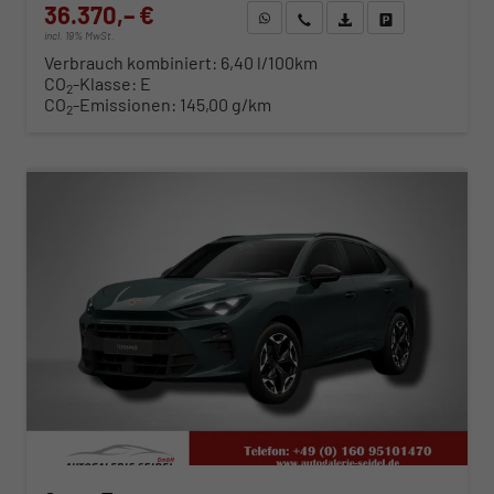
36.370,– €
WhatsApp anfragen
Wir rufen Sie an
Fahrzeugexposé (PDF)
Fahrzeug parken
incl. 19% MwSt.
Verbrauch kombiniert:
6,40 l/100km
CO
-Klasse:
E
2
CO
-Emissionen:
145,00 g/km
2
ab 369,– € mtl.