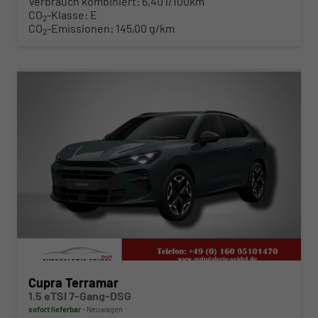
Verbrauch kombiniert:
6,40 l/100km
CO
-Klasse:
E
2
CO
-Emissionen:
145,00 g/km
2
ab 369,– € mtl.
Cupra Terramar
1.5 eTSI 7-Gang-DSG
sofort lieferbar
Neuwagen