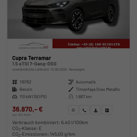
Cupra Terramar
1.5 eTSI 7-Gang-DSG
unverbindliche Lieferzeit:
12.09.2026
Neuwagen
Fahrzeugnr.
116762
Getriebe
Automatik
Kraftstoff
Benzin
Außenfarbe
Timanfaya Grau Metallic
Leistung
110 kW (150 PS)
Kilometerstand
1.667 km
36.870,– €
WhatsApp anfragen
Wir rufen Sie an
Fahrzeugexposé (PDF)
Fahrzeug parken
incl. 19% MwSt.
Verbrauch kombiniert:
6,40 l/100km
CO
-Klasse:
E
2
CO
-Emissionen:
145,00 g/km
2