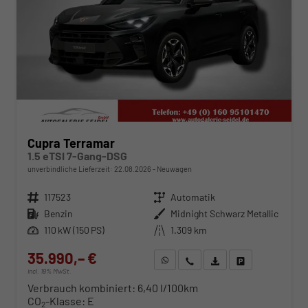
Cupra Terramar
1.5 eTSI 7-Gang-DSG
unverbindliche Lieferzeit:
22.08.2026
Neuwagen
Fahrzeugnr.
117523
Getriebe
Automatik
Kraftstoff
Benzin
Außenfarbe
Midnight Schwarz Metallic
Leistung
110 kW (150 PS)
Kilometerstand
1.309 km
35.990,– €
WhatsApp anfragen
Wir rufen Sie an
Fahrzeugexposé (PDF)
Fahrzeug parken
incl. 19% MwSt.
Verbrauch kombiniert:
6,40 l/100km
CO
-Klasse:
E
2