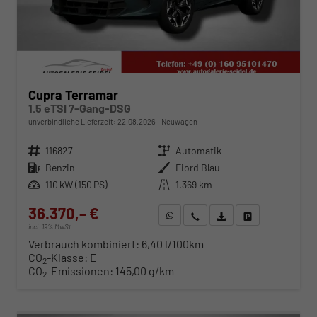
Cupra Terramar
1.5 eTSI 7-Gang-DSG
unverbindliche Lieferzeit:
22.08.2026
Neuwagen
Fahrzeugnr.
116827
Getriebe
Automatik
Kraftstoff
Benzin
Außenfarbe
Fiord Blau
Leistung
110 kW (150 PS)
Kilometerstand
1.369 km
36.370,– €
WhatsApp anfragen
Wir rufen Sie an
Fahrzeugexposé (PDF)
Fahrzeug parken
incl. 19% MwSt.
Verbrauch kombiniert:
6,40 l/100km
CO
-Klasse:
E
2
CO
-Emissionen:
145,00 g/km
2
ab 369,– € mtl.