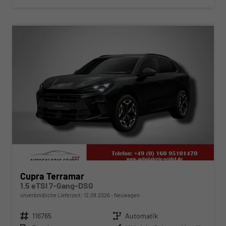
ab 374,– € mtl.
Cupra Terramar
1.5 eTSI 7-Gang-DSG
unverbindliche Lieferzeit:
12.09.2026
Neuwagen
Fahrzeugnr.
116765
Getriebe
Automatik