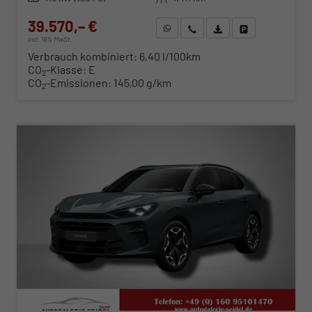
39.570,– €
WhatsApp anfragen
Wir rufen Sie an
Fahrzeugexposé (PDF)
Fahrzeug parken
incl. 19% MwSt.
Verbrauch kombiniert:
6,40 l/100km
CO
-Klasse:
E
2
CO
-Emissionen:
145,00 g/km
2
ab 402,– € mtl.