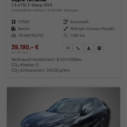
1.5 eTSI 7-Gang-DSG
unverbindliche Lieferzeit:
12.09.2026
Neuwagen
Fahrzeugnr.
117503
Getriebe
Automatik
Kraftstoff
Benzin
Außenfarbe
Midnight Schwarz Metallic
Leistung
110 kW (150 PS)
Kilometerstand
1.597 km
39.190,– €
WhatsApp anfragen
Wir rufen Sie an
Fahrzeugexposé (PDF)
Fahrzeug parken
incl. 19% MwSt.
Verbrauch kombiniert:
6,40 l/100km
CO
-Klasse:
E
2
CO
-Emissionen:
145,00 g/km
2
ab 398,– € mtl.