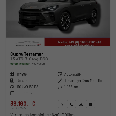
Cupra Terramar
1.5 eTSI 7-Gang-DSG
sofort lieferbar
Neuwagen
Fahrzeugnr.
117499
Getriebe
Automatik
Kraftstoff
Benzin
Außenfarbe
Timanfaya Grau Metallic
Leistung
110 kW (150 PS)
Kilometerstand
1.432 km
05.08.2026
39.190,– €
WhatsApp anfragen
Wir rufen Sie an
Fahrzeugexposé (PDF)
Fahrzeug parken
incl. 19% MwSt.
Verbrauch kombiniert:
6,40 l/100km