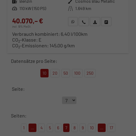
Kraftstoff
Benzin
Außenfarbe
Cosmos Blau Metallic
Leistung
110 kW (150 PS)
Kilometerstand
1.649 km
40.070,– €
WhatsApp anfragen
Wir rufen Sie an
Fahrzeugexposé (PDF)
Fahrzeug parken
incl. 19% MwSt.
Verbrauch kombiniert:
6,40 l/100km
CO
-Klasse:
E
2
CO
-Emissionen:
145,00 g/km
2
Datensätze pro Seite:
10
20
50
100
250
Seite:
Seiten:
1
...
4
5
6
7
8
9
10
...
17