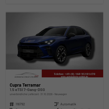
ab 407,– € mtl.
Cupra Terramar
1.5 eTSI 7-Gang-DSG
unverbindliche Lieferzeit:
31.10.2026
Neuwagen
Fahrzeugnr.
116792
Getriebe
Automatik