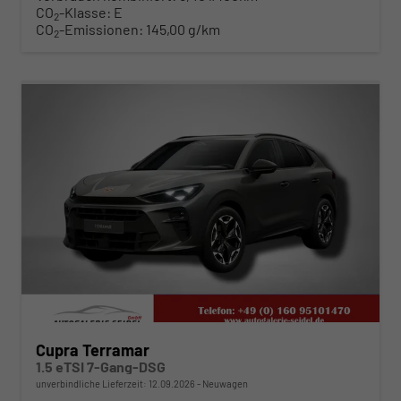
CO
-Klasse:
E
2
CO
-Emissionen:
145,00 g/km
2
ab 398,– € mtl.
Cupra Terramar
1.5 eTSI 7-Gang-DSG
unverbindliche Lieferzeit:
12.09.2026
Neuwagen