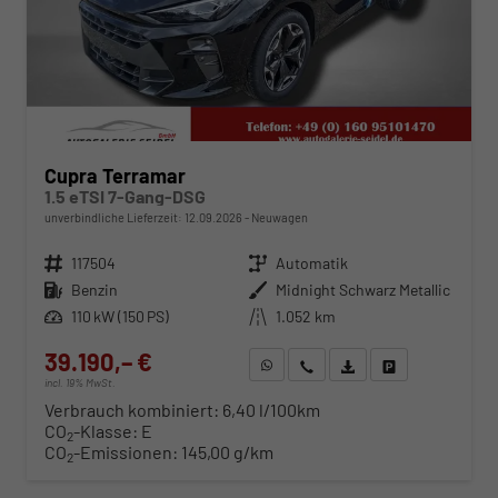
Cupra Terramar
1.5 eTSI 7-Gang-DSG
unverbindliche Lieferzeit:
12.09.2026
Neuwagen
Fahrzeugnr.
117504
Getriebe
Automatik
Kraftstoff
Benzin
Außenfarbe
Midnight Schwarz Metallic
Leistung
110 kW (150 PS)
Kilometerstand
1.052 km
39.190,– €
WhatsApp anfragen
Wir rufen Sie an
Fahrzeugexposé (PDF)
Fahrzeug parken
incl. 19% MwSt.
Verbrauch kombiniert:
6,40 l/100km
CO
-Klasse:
E
2
CO
-Emissionen:
145,00 g/km
2
ab 402,– € mtl.