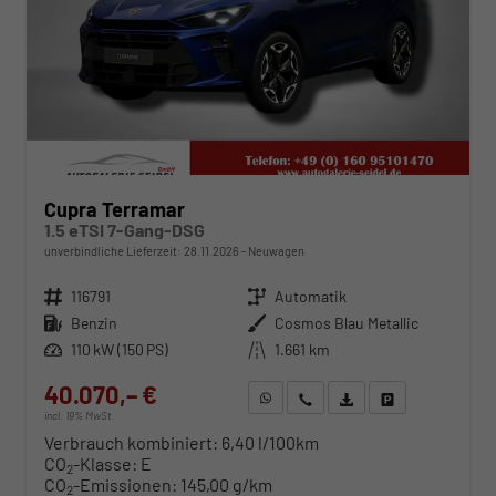
Cupra Terramar
1.5 eTSI 7-Gang-DSG
unverbindliche Lieferzeit:
28.11.2026
Neuwagen
Fahrzeugnr.
116791
Getriebe
Automatik
Kraftstoff
Benzin
Außenfarbe
Cosmos Blau Metallic
Leistung
110 kW (150 PS)
Kilometerstand
1.661 km
40.070,– €
WhatsApp anfragen
Wir rufen Sie an
Fahrzeugexposé (PDF)
Fahrzeug parken
incl. 19% MwSt.
Verbrauch kombiniert:
6,40 l/100km
CO
-Klasse:
E
2
CO
-Emissionen:
145,00 g/km
2