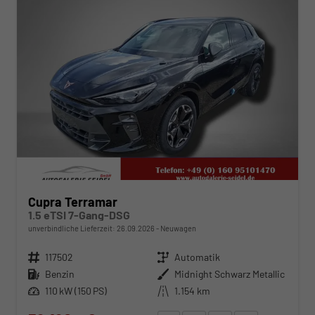
Cupra Terramar
1.5 eTSI 7-Gang-DSG
unverbindliche Lieferzeit:
26.09.2026
Neuwagen
Fahrzeugnr.
117502
Getriebe
Automatik
Kraftstoff
Benzin
Außenfarbe
Midnight Schwarz Metallic
Leistung
110 kW (150 PS)
Kilometerstand
1.154 km