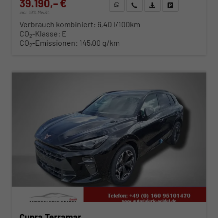
39.190,– €
WhatsApp anfragen
Wir rufen Sie an
Fahrzeugexposé (PDF)
Fahrzeug parken
incl. 19% MwSt.
Verbrauch kombiniert:
6,40 l/100km
CO
-Klasse:
E
2
CO
-Emissionen:
145,00 g/km
2
ab 398,– € mtl.
Cupra Terramar