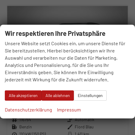
Wir respektieren Ihre Privatsphäre
Unsere Website setzt Cookies ein, um unsere Dienste für
Sie bereitzustellen. Hierbei berücksichtigen wir Ihre
Auswahl und verarbeiten nur die Daten für Marketing,
Analytics und Personalisierung, für die Sie uns Ihr
Einverständnis geben. Sie können Ihre Einwilligung
jederzeit mit Wirkung für die Zukunft widerrufen.
Cupra Terramar
Alle akzeptieren
Alle ablehnen
Einstellungen
1.5 eTSI 7-Gang-DSG
unverbindliche Lieferzeit:
12.09.2026
Neuwagen
Datenschutzerklärung
Impressum
Fahrzeugnr.
116764
Getriebe
Automatik
Kraftstoff
Benzin
Außenfarbe
Fiord Blau
Leistung
110 kW (150 PS)
Kilometerstand
1.411 km