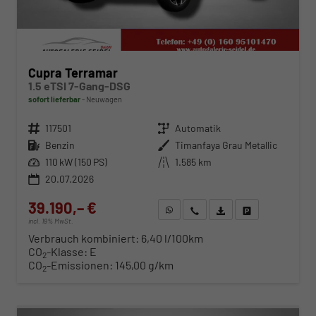
Cupra Terramar
1.5 eTSI 7-Gang-DSG
sofort lieferbar
Neuwagen
Fahrzeugnr.
117501
Getriebe
Automatik
Kraftstoff
Benzin
Außenfarbe
Timanfaya Grau Metallic
Leistung
110 kW (150 PS)
Kilometerstand
1.585 km
20.07.2026
39.190,– €
WhatsApp anfragen
Wir rufen Sie an
Fahrzeugexposé (PDF)
Fahrzeug parken
incl. 19% MwSt.
Verbrauch kombiniert:
6,40 l/100km
CO
-Klasse:
E
2
CO
-Emissionen:
145,00 g/km
2
ab 398,– € mtl.