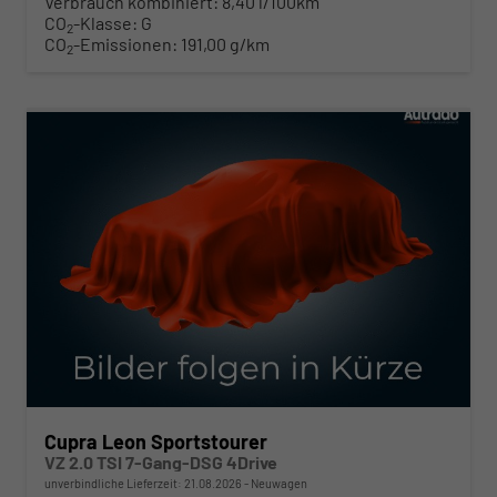
Verbrauch kombiniert:
8,40 l/100km
CO
-Klasse:
G
2
CO
-Emissionen:
191,00 g/km
2
ab 414,– € mtl.
Cupra Leon Sportstourer
VZ 2.0 TSI 7-Gang-DSG 4Drive
unverbindliche Lieferzeit:
21.08.2026
Neuwagen