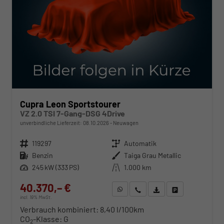
Cupra Leon Sportstourer
VZ 2.0 TSI 7-Gang-DSG 4Drive
unverbindliche Lieferzeit:
08.10.2026
Neuwagen
Fahrzeugnr.
119297
Getriebe
Automatik
Kraftstoff
Benzin
Außenfarbe
Taiga Grau Metallic
Leistung
245 kW (333 PS)
Kilometerstand
1.000 km
40.370,– €
WhatsApp anfragen
Wir rufen Sie an
Fahrzeugexposé (PDF)
Fahrzeug parken
incl. 19% MwSt.
Verbrauch kombiniert:
8,40 l/100km
CO
-Klasse:
G
2