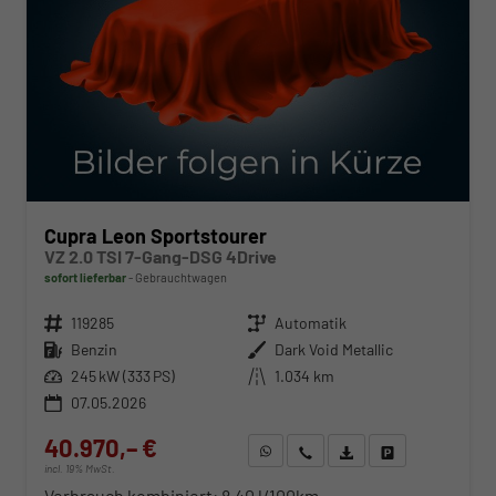
Cupra Leon Sportstourer
VZ 2.0 TSI 7-Gang-DSG 4Drive
sofort lieferbar
Gebrauchtwagen
Fahrzeugnr.
119285
Getriebe
Automatik
Kraftstoff
Benzin
Außenfarbe
Dark Void Metallic
Leistung
245 kW (333 PS)
Kilometerstand
1.034 km
07.05.2026
40.970,– €
WhatsApp anfragen
Wir rufen Sie an
Fahrzeugexposé (PDF)
Fahrzeug parken
incl. 19% MwSt.
Verbrauch kombiniert:
8,40 l/100km