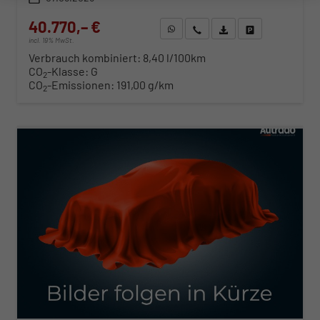
40.770,– €
WhatsApp anfragen
Wir rufen Sie an
Fahrzeugexposé (PDF)
Fahrzeug parken
incl. 19% MwSt.
Verbrauch kombiniert:
8,40 l/100km
CO
-Klasse:
G
2
CO
-Emissionen:
191,00 g/km
2
ab 414,– € mtl.