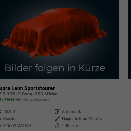
upra Leon Sportstourer
Z 2.0 TSI 7-Gang-DSG 4Drive
fort lieferbar
Gebrauchtwagen
zeugnr.
119300
Getriebe
Automatik
ftstoff
Benzin
Außenfarbe
Magnetic Grau Metallic
stung
245 kW (333 PS)
Kilometerstand
1.000 km