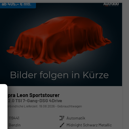
ab 405,– € mtl.
Cupra Leon Sportstourer
VZ 2.0 TSI 7-Gang-DSG 4Drive
unverbindliche Lieferzeit:
19.08.2026
Gebrauchtwagen
Fahrzeugnr.
119441
Getriebe
Automatik
Kraftstoff
Benzin
Außenfarbe
Midnight Schwarz Metallic