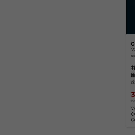
C
V
un
Fahr
Kra
Lei
3
in
V
C
C