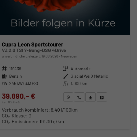
Cupra Leon Sportstourer
VZ 2.0 TSI 7-Gang-DSG 4Drive
unverbindliche Lieferzeit:
19.08.2026
Neuwagen
Fahrzeugnr.
119439
Getriebe
Automatik
Kraftstoff
Benzin
Außenfarbe
Glacial Weiß Metallic
Leistung
245 kW (333 PS)
Kilometerstand
1.000 km
39.890,– €
WhatsApp anfragen
Wir rufen Sie an
Fahrzeugexposé (PDF)
Fahrzeug parken
incl. 19% MwSt.
Verbrauch kombiniert:
8,40 l/100km
CO
-Klasse:
G
2
CO
-Emissionen:
191,00 g/km
2