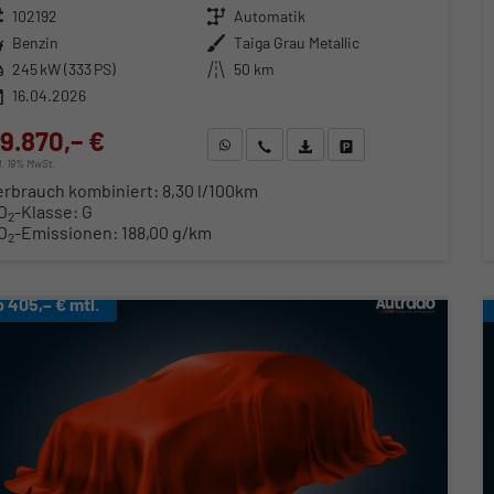
zeugnr.
102192
Getriebe
Automatik
ftstoff
Benzin
Außenfarbe
Taiga Grau Metallic
stung
245 kW (333 PS)
Kilometerstand
50 km
16.04.2026
9.870,– €
WhatsApp anfragen
Wir rufen Sie an
Fahrzeugexposé (PDF)
Fahrzeug parken
cl. 19% MwSt.
erbrauch kombiniert:
8,30 l/100km
O
-Klasse:
G
2
O
-Emissionen:
188,00 g/km
2
b 405,– € mtl.