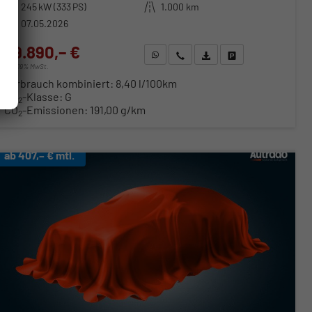
Leistung
245 kW (333 PS)
Kilometerstand
1.000 km
07.05.2026
39.890,– €
WhatsApp anfragen
Wir rufen Sie an
Fahrzeugexposé (PDF)
Fahrzeug parken
incl. 19% MwSt.
Verbrauch kombiniert:
8,40 l/100km
CO
-Klasse:
G
2
CO
-Emissionen:
191,00 g/km
2
ab 407,– € mtl.