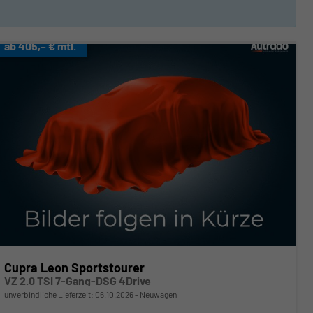
ab 405,– € mtl.
Cupra Leon Sportstourer
VZ 2.0 TSI 7-Gang-DSG 4Drive
unverbindliche Lieferzeit:
06.10.2026
Neuwagen