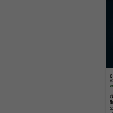
C
V
so
Fahr
Kra
Lei