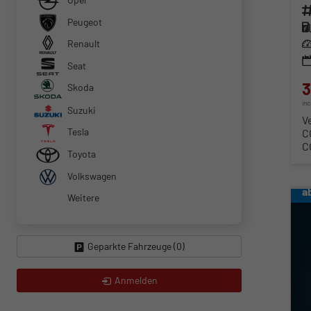
Fahr
Peugeot
Kra
Renault
Lei
Seat
3
Skoda
in
Suzuki
V
Tesla
C
C
Toyota
Volkswagen
a
Weitere
Geparkte Fahrzeuge (
0
)
Anmelden