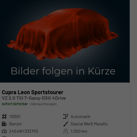
Cupra Leon Sportstourer
VZ 2.0 TSI 7-Gang-DSG 4Drive
sofort lieferbar
Gebrauchtwagen
Fahrzeugnr.
119301
Getriebe
Automatik
Kraftstoff
Benzin
Außenfarbe
Glacial Weiß Metallic
Leistung
245 kW (333 PS)
Kilometerstand
1.000 km