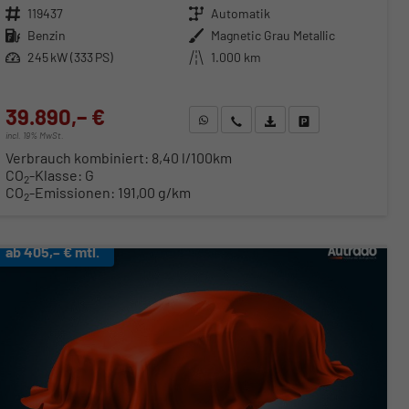
Fahrzeugnr.
119437
Getriebe
Automatik
Kraftstoff
Benzin
Außenfarbe
Magnetic Grau Metallic
Leistung
245 kW (333 PS)
Kilometerstand
1.000 km
39.890,– €
WhatsApp anfragen
Wir rufen Sie an
Fahrzeugexposé (PDF)
Fahrzeug parken
incl. 19% MwSt.
Verbrauch kombiniert:
8,40 l/100km
CO
-Klasse:
G
2
CO
-Emissionen:
191,00 g/km
2
ab 405,– € mtl.