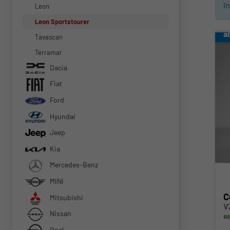
I
Leon
Leon Sportstourer
a
Tavascan
Terramar
Dacia
Fiat
Ford
Hyundai
Jeep
Kia
Mercedes-Benz
MINI
C
Mitsubishi
V
Nissan
so
Opel