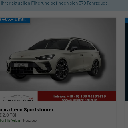
n Ihrer aktuellen Filterung befinden sich
370
Fahrzeuge:
b 405,– € mtl.
upra Leon Sportstourer
Z 2.0 TSI
fort lieferbar
Neuwagen