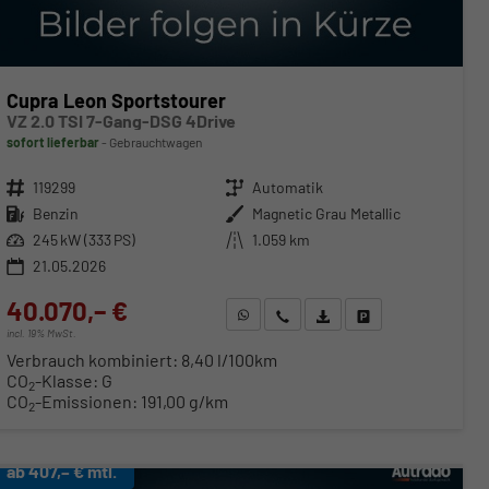
Cupra Leon Sportstourer
VZ 2.0 TSI 7-Gang-DSG 4Drive
sofort lieferbar
Gebrauchtwagen
Fahrzeugnr.
119299
Getriebe
Automatik
Kraftstoff
Benzin
Außenfarbe
Magnetic Grau Metallic
Leistung
245 kW (333 PS)
Kilometerstand
1.059 km
21.05.2026
40.070,– €
WhatsApp anfragen
Wir rufen Sie an
Fahrzeugexposé (PDF)
Fahrzeug parken
incl. 19% MwSt.
Verbrauch kombiniert:
8,40 l/100km
CO
-Klasse:
G
2
CO
-Emissionen:
191,00 g/km
2
ab 407,– € mtl.