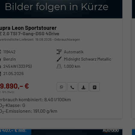
upra Leon Sportstourer
Z 2.0 TSI 7-Gang-DSG 4Drive
verbindliche Lieferzeit:
19.08.2026
Gebrauchtwagen
zeugnr.
119442
Getriebe
Automatik
ftstoff
Benzin
Außenfarbe
Midnight Schwarz Metallic
stung
245 kW (333 PS)
Kilometerstand
1.000 km
21.05.2026
9.890,– €
WhatsApp anfragen
Wir rufen Sie an
Fahrzeugexposé (PDF)
Fahrzeug parken
cl. 19% MwSt.
erbrauch kombiniert:
8,40 l/100km
O
-Klasse:
G
2
O
-Emissionen:
191,00 g/km
2
b 407,– € mtl.