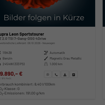
upra Leon Sportstourer
Z 2.0 TSI 7-Gang-DSG 4Drive
verbindliche Lieferzeit:
06.10.2026
Neuwagen
zeugnr.
119438
Getriebe
Automatik
ftstoff
Benzin
Außenfarbe
Magnetic Grau Metallic
stung
245 kW (333 PS)
Kilometerstand
1.000 km
9.890,– €
WhatsApp anfragen
Wir rufen Sie an
Fahrzeugexposé (PDF)
Fahrzeug parken
cl. 19% MwSt.
erbrauch kombiniert:
8,40 l/100km
O
-Klasse:
G
2
O
-Emissionen:
191,00 g/km
2