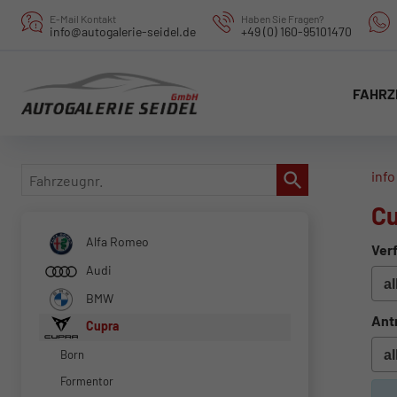
E-Mail Kontakt
Haben Sie Fragen?
info@autogalerie-seidel.de
+49 (0) 160-95101470
FAHRZ
Fahrzeugnr.
info
Cu
Alfa Romeo
Verf
Audi
BMW
Ant
Cupra
Born
Formentor