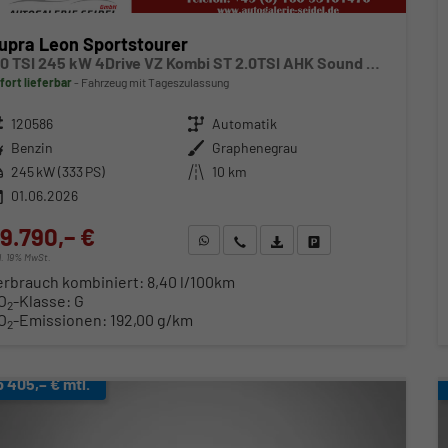
upra Leon Sportstourer
2.0 TSI 245 kW 4Drive VZ Kombi ST 2.0TSI AHK Sound ACC Pano
fort lieferbar
Fahrzeug mit Tageszulassung
zeugnr.
120586
Getriebe
Automatik
ftstoff
Benzin
Außenfarbe
Graphenegrau
stung
245 kW (333 PS)
Kilometerstand
10 km
01.06.2026
9.790,– €
WhatsApp anfragen
Wir rufen Sie an
Fahrzeugexposé (PDF)
Fahrzeug parken
cl. 19% MwSt.
erbrauch kombiniert:
8,40 l/100km
O
-Klasse:
G
2
O
-Emissionen:
192,00 g/km
2
b 405,– € mtl.