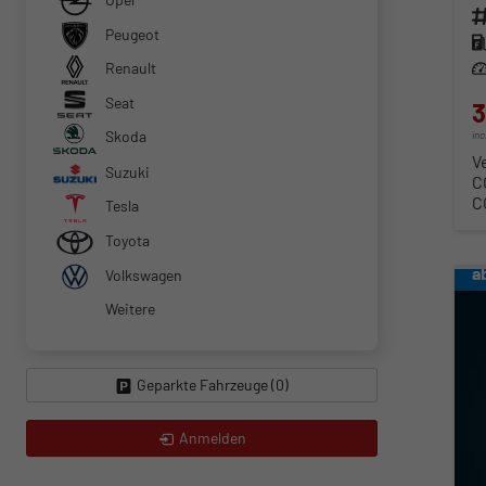
Fahr
Peugeot
Kra
Renault
Lei
Seat
3
Skoda
in
V
Suzuki
C
C
Tesla
Toyota
a
Volkswagen
Weitere
Geparkte Fahrzeuge (
0
)
Anmelden