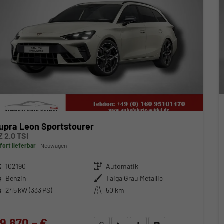
upra Leon Sportstourer
Z 2.0 TSI
fort lieferbar
Neuwagen
zeugnr.
102190
Getriebe
Automatik
ftstoff
Benzin
Außenfarbe
Taiga Grau Metallic
stung
245 kW (333 PS)
Kilometerstand
50 km
9.870,– €