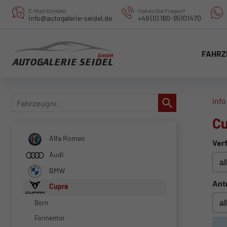
E-Mail Kontakt
Haben Sie Fragen?
info@autogalerie-seidel.de
+49 (0) 160-95101470
FAHRZ
Fahrzeugnr.
info
Cu
Alfa Romeo
Verf
Audi
BMW
Ant
Cupra
Born
Formentor