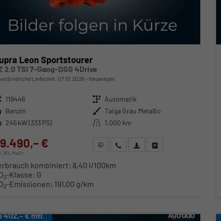
upra Leon Sportstourer
Z 2.0 TSI 7-Gang-DSG 4Drive
verbindliche Lieferzeit:
07.10.2026
Neuwagen
zeugnr.
119446
Getriebe
Automatik
ftstoff
Benzin
Außenfarbe
Taiga Grau Metallic
stung
245 kW (333 PS)
Kilometerstand
1.000 km
9.490,– €
WhatsApp anfragen
Wir rufen Sie an
Fahrzeugexposé (PDF)
Fahrzeug parken
cl. 19% MwSt.
erbrauch kombiniert:
8,40 l/100km
O
-Klasse:
G
2
O
-Emissionen:
191,00 g/km
2
b 402,– € mtl.