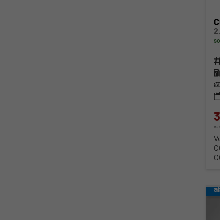
C
so
Fahr
Kra
Lei
3
in
V
C
C
a