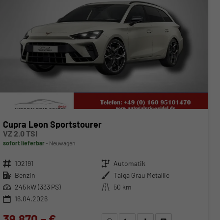
Cupra Leon Sportstourer
VZ 2.0 TSI
sofort lieferbar
Neuwagen
Fahrzeugnr.
102191
Getriebe
Automatik
Kraftstoff
Benzin
Außenfarbe
Taiga Grau Metallic
Leistung
245 kW (333 PS)
Kilometerstand
50 km
16.04.2026
39.870,– €