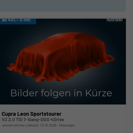
ab 401,– € mtl.
Cupra Leon Sportstourer
VZ 2.0 TSI 7-Gang-DSG 4Drive
unverbindliche Lieferzeit:
07.10.2026
Neuwagen