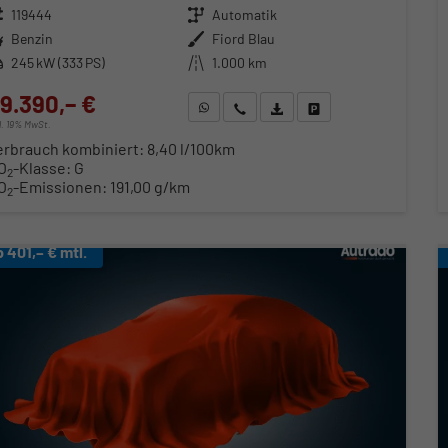
zeugnr.
119444
Getriebe
Automatik
ftstoff
Benzin
Außenfarbe
Fiord Blau
stung
245 kW (333 PS)
Kilometerstand
1.000 km
9.390,– €
WhatsApp anfragen
Wir rufen Sie an
Fahrzeugexposé (PDF)
Fahrzeug parken
cl. 19% MwSt.
erbrauch kombiniert:
8,40 l/100km
O
-Klasse:
G
2
O
-Emissionen:
191,00 g/km
2
b 401,– € mtl.