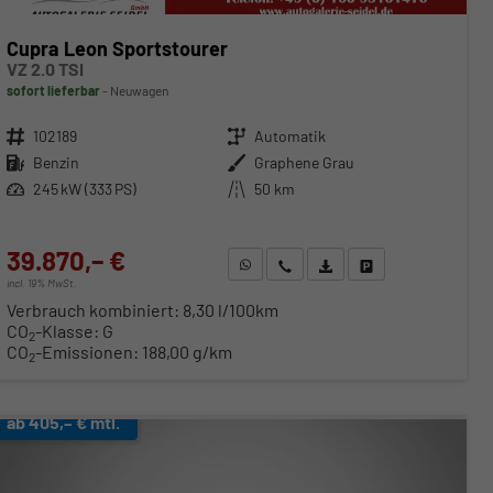
Cupra Leon Sportstourer
VZ 2.0 TSI
sofort lieferbar
Neuwagen
Fahrzeugnr.
102189
Getriebe
Automatik
Kraftstoff
Benzin
Außenfarbe
Graphene Grau
Leistung
245 kW (333 PS)
Kilometerstand
50 km
39.870,– €
WhatsApp anfragen
Wir rufen Sie an
Fahrzeugexposé (PDF)
Fahrzeug parken
incl. 19% MwSt.
Verbrauch kombiniert:
8,30 l/100km
CO
-Klasse:
G
2
CO
-Emissionen:
188,00 g/km
2
ab 405,– € mtl.