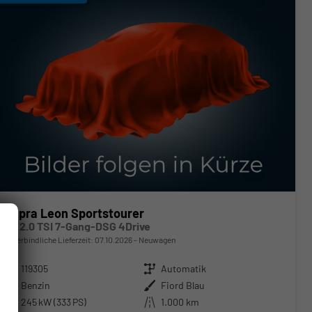
Cupra Leon Sportstourer
VZ 2.0 TSI 7-Gang-DSG 4Drive
unverbindliche Lieferzeit:
07.10.2026
Neuwagen
Fahrzeugnr.
119305
Getriebe
Automatik
Kraftstoff
Benzin
Außenfarbe
Fiord Blau
Leistung
245 kW (333 PS)
Kilometerstand
1.000 km