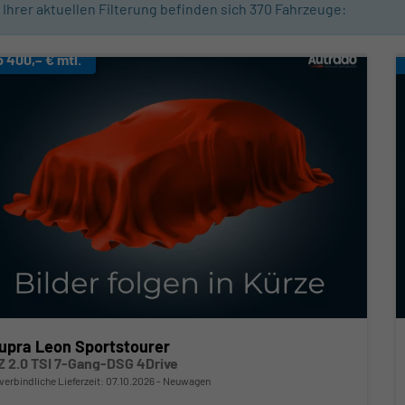
n Ihrer aktuellen Filterung befinden sich
370
Fahrzeuge:
b 400,– € mtl.
upra Leon Sportstourer
Z 2.0 TSI 7-Gang-DSG 4Drive
verbindliche Lieferzeit:
07.10.2026
Neuwagen