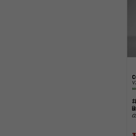
C
V
so
Fahr
Kra
Lei
3