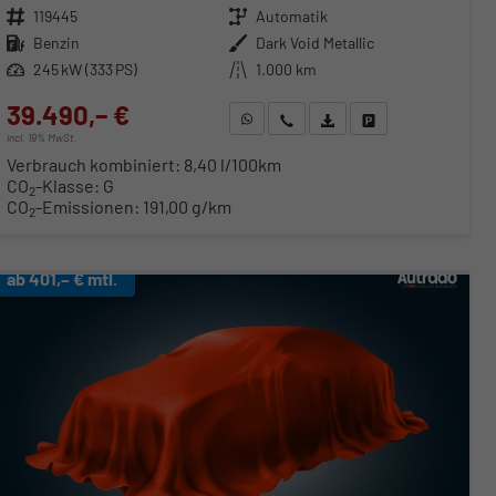
Fahrzeugnr.
119445
Getriebe
Automatik
Kraftstoff
Benzin
Außenfarbe
Dark Void Metallic
Leistung
245 kW (333 PS)
Kilometerstand
1.000 km
39.490,– €
WhatsApp anfragen
Wir rufen Sie an
Fahrzeugexposé (PDF)
Fahrzeug parken
incl. 19% MwSt.
Verbrauch kombiniert:
8,40 l/100km
CO
-Klasse:
G
2
CO
-Emissionen:
191,00 g/km
2
ab 401,– € mtl.