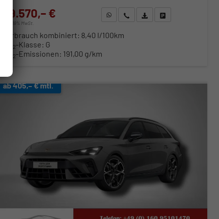
39.570,– €
WhatsApp anfragen
Wir rufen Sie an
Fahrzeugexposé (PDF)
Fahrzeug parken
incl. 19% MwSt.
Verbrauch kombiniert:
8,40 l/100km
CO
-Klasse:
G
2
CO
-Emissionen:
191,00 g/km
2
ab 405,– € mtl.