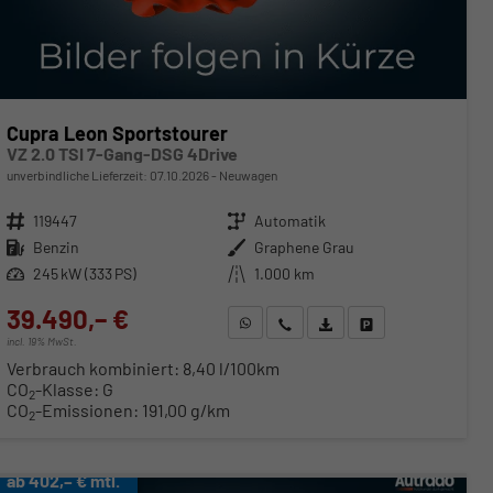
Cupra Leon Sportstourer
VZ 2.0 TSI 7-Gang-DSG 4Drive
unverbindliche Lieferzeit:
07.10.2026
Neuwagen
Fahrzeugnr.
119447
Getriebe
Automatik
Kraftstoff
Benzin
Außenfarbe
Graphene Grau
Leistung
245 kW (333 PS)
Kilometerstand
1.000 km
39.490,– €
WhatsApp anfragen
Wir rufen Sie an
Fahrzeugexposé (PDF)
Fahrzeug parken
incl. 19% MwSt.
Verbrauch kombiniert:
8,40 l/100km
CO
-Klasse:
G
2
CO
-Emissionen:
191,00 g/km
2
ab 402,– € mtl.