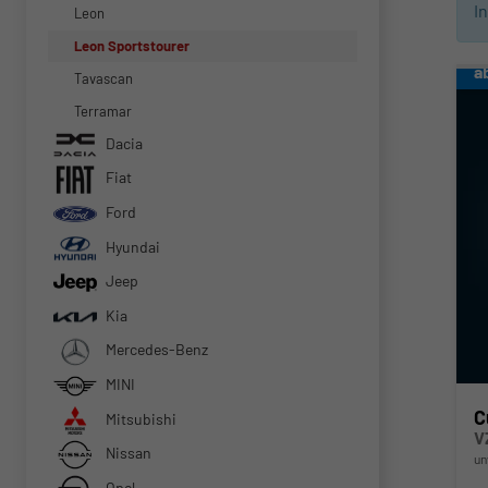
I
Leon
Leon Sportstourer
a
Tavascan
Terramar
Dacia
Fiat
Ford
Hyundai
Jeep
Kia
Mercedes-Benz
MINI
C
Mitsubishi
V
Nissan
un
Opel