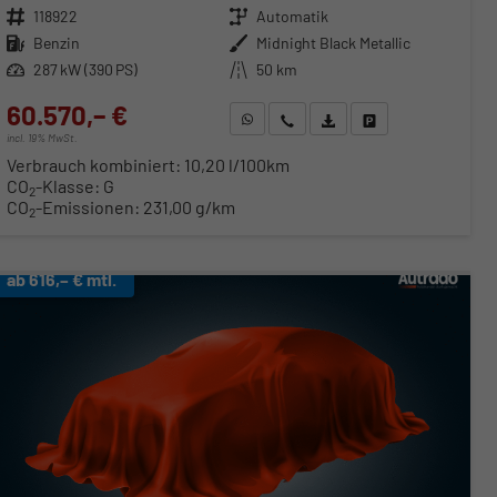
Fahrzeugnr.
118922
Getriebe
Automatik
Kraftstoff
Benzin
Außenfarbe
Midnight Black Metallic
Leistung
287 kW (390 PS)
Kilometerstand
50 km
60.570,– €
WhatsApp anfragen
Wir rufen Sie an
Fahrzeugexposé (PDF)
Fahrzeug parken
incl. 19% MwSt.
Verbrauch kombiniert:
10,20 l/100km
CO
-Klasse:
G
2
CO
-Emissionen:
231,00 g/km
2
ab 616,– € mtl.