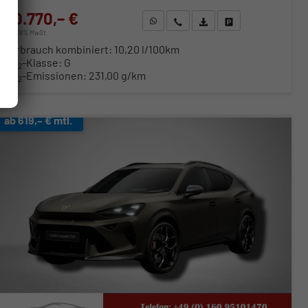
60.770,– €
WhatsApp anfragen
Wir rufen Sie an
Fahrzeugexposé (PDF)
Fahrzeug parken
incl. 19% MwSt.
Verbrauch kombiniert:
10,20 l/100km
CO
-Klasse:
G
2
CO
-Emissionen:
231,00 g/km
2
ab 619,– € mtl.