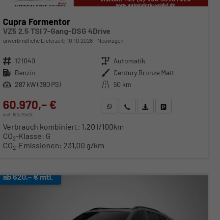
Cupra Formentor
VZ5 2.5 TSI 7-Gang-DSG 4Drive
unverbindliche Lieferzeit:
10.10.2026
Neuwagen
Fahrzeugnr.
121040
Getriebe
Automatik
Kraftstoff
Benzin
Außenfarbe
Century Bronze Matt
Leistung
287 kW (390 PS)
Kilometerstand
50 km
60.970,– €
WhatsApp anfragen
Wir rufen Sie an
Fahrzeugexposé (PDF)
Fahrzeug parken
incl. 19% MwSt.
Verbrauch kombiniert:
1,20 l/100km
CO
-Klasse:
G
2
CO
-Emissionen:
231,00 g/km
2
ab 620,– € mtl.