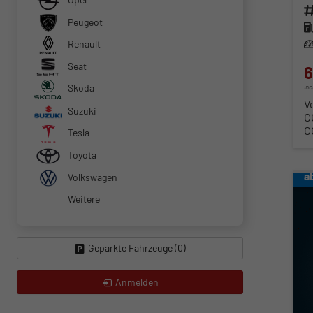
Fahr
Peugeot
Kra
Renault
Lei
Seat
6
Skoda
in
V
Suzuki
C
C
Tesla
Toyota
a
Volkswagen
Weitere
Geparkte Fahrzeuge (
0
)
Anmelden