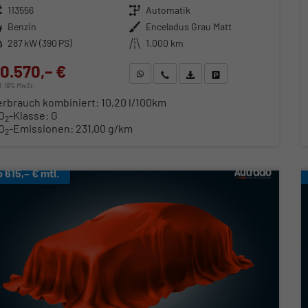
zeugnr.
113556
Getriebe
Automatik
ftstoff
Benzin
Außenfarbe
Enceladus Grau Matt
stung
287 kW (390 PS)
Kilometerstand
1.000 km
0.570,– €
WhatsApp anfragen
Wir rufen Sie an
Fahrzeugexposé (PDF)
Fahrzeug parken
cl. 19% MwSt.
erbrauch kombiniert:
10,20 l/100km
O
-Klasse:
G
2
O
-Emissionen:
231,00 g/km
2
b 615,– € mtl.