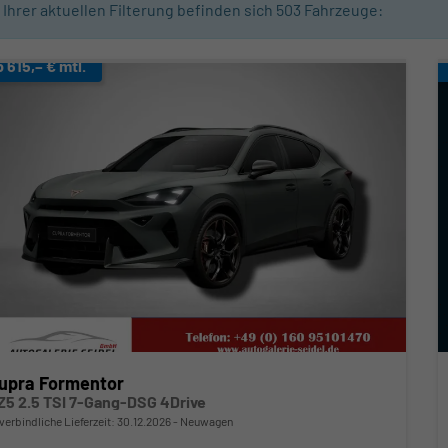
n Ihrer aktuellen Filterung befinden sich
503
Fahrzeuge:
b 615,– € mtl.
upra Formentor
Z5 2.5 TSI 7-Gang-DSG 4Drive
verbindliche Lieferzeit:
30.12.2026
Neuwagen