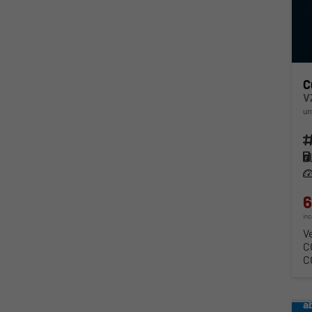
C
V
un
Fahr
Kra
Lei
6
in
V
C
C
a