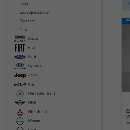
I
Leon
Leon Sportstourer
a
Tavascan
Terramar
Dacia
Fiat
Ford
Hyundai
Jeep
Kia
Mercedes-Benz
MINI
C
Mitsubishi
V
Nissan
un
Opel