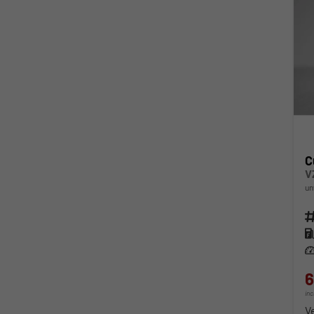
C
V
un
Fahr
Kra
Lei
6
in
V