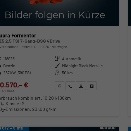
upra Formentor
Z5 2.5 TSI 7-Gang-DSG 4Drive
verbindliche Lieferzeit:
01.11.2026
Neuwagen
zeugnr.
118923
Getriebe
Automatik
ftstoff
Benzin
Außenfarbe
Midnight Black Metallic
stung
287 kW (390 PS)
Kilometerstand
50 km
0.570,– €
WhatsApp anfragen
Wir rufen Sie an
Fahrzeugexposé (PDF)
Fahrzeug parken
cl. 19% MwSt.
erbrauch kombiniert:
10,20 l/100km
O
-Klasse:
G
2
O
-Emissionen:
231,00 g/km
2
b 617,– € mtl.