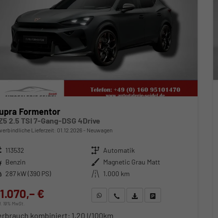
upra Formentor
Z5 2.5 TSI 7-Gang-DSG 4Drive
verbindliche Lieferzeit:
01.12.2026
Neuwagen
zeugnr.
113532
Getriebe
Automatik
ftstoff
Benzin
Außenfarbe
Magnetic Grau Matt
stung
287 kW (390 PS)
Kilometerstand
1.000 km
1.070,– €
WhatsApp anfragen
Wir rufen Sie an
Fahrzeugexposé (PDF)
Fahrzeug parken
cl. 19% MwSt.
erbrauch kombiniert:
1,20 l/100km