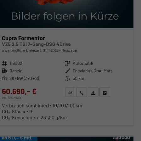
Cupra Formentor
VZ5 2.5 TSI 7-Gang-DSG 4Drive
unverbindliche Lieferzeit:
01.11.2026
Neuwagen
Fahrzeugnr.
119002
Getriebe
Automatik
Kraftstoff
Benzin
Außenfarbe
Enceladus Grau Matt
Leistung
287 kW (390 PS)
Kilometerstand
50 km
60.690,– €
WhatsApp anfragen
Wir rufen Sie an
Fahrzeugexposé (PDF)
Fahrzeug parken
incl. 19% MwSt.
Verbrauch kombiniert:
10,20 l/100km
CO
-Klasse:
G
2
CO
-Emissionen:
231,00 g/km
2
ab 617,– € mtl.