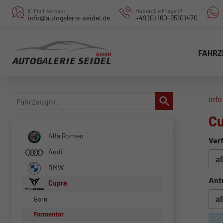
E-Mail Kontakt
Haben Sie Fragen?
info@autogalerie-seidel.de
+49 (0) 160-95101470
FAHRZ
Fahrzeugnr.
info
Cu
Alfa Romeo
Verf
Audi
BMW
Ant
Cupra
Born
Formentor