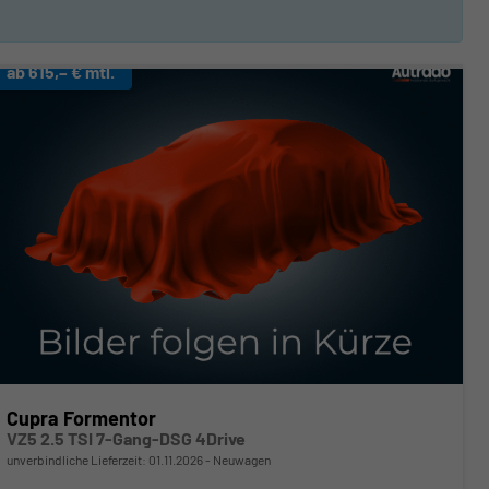
ab 615,– € mtl.
Cupra Formentor
VZ5 2.5 TSI 7-Gang-DSG 4Drive
unverbindliche Lieferzeit:
01.11.2026
Neuwagen