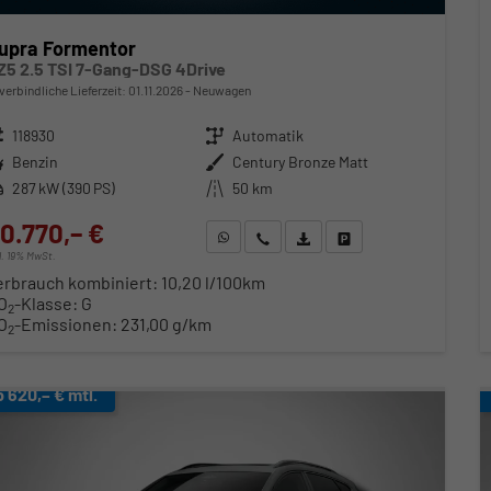
upra Formentor
Z5 2.5 TSI 7-Gang-DSG 4Drive
verbindliche Lieferzeit:
01.11.2026
Neuwagen
zeugnr.
118930
Getriebe
Automatik
ftstoff
Benzin
Außenfarbe
Century Bronze Matt
stung
287 kW (390 PS)
Kilometerstand
50 km
0.770,– €
WhatsApp anfragen
Wir rufen Sie an
Fahrzeugexposé (PDF)
Fahrzeug parken
cl. 19% MwSt.
erbrauch kombiniert:
10,20 l/100km
O
-Klasse:
G
2
O
-Emissionen:
231,00 g/km
2
b 620,– € mtl.