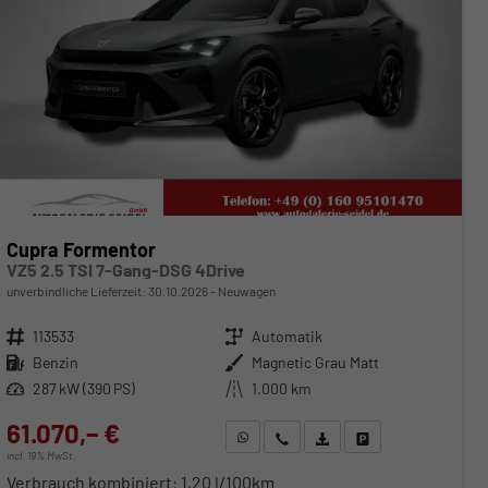
Cupra Formentor
VZ5 2.5 TSI 7-Gang-DSG 4Drive
unverbindliche Lieferzeit:
30.10.2026
Neuwagen
Fahrzeugnr.
113533
Getriebe
Automatik
Kraftstoff
Benzin
Außenfarbe
Magnetic Grau Matt
Leistung
287 kW (390 PS)
Kilometerstand
1.000 km
61.070,– €
WhatsApp anfragen
Wir rufen Sie an
Fahrzeugexposé (PDF)
Fahrzeug parken
incl. 19% MwSt.
Verbrauch kombiniert:
1,20 l/100km