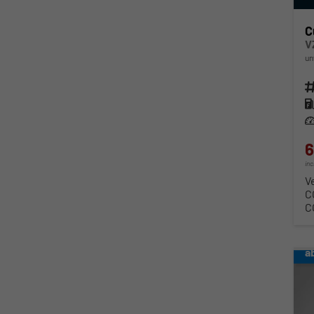
C
V
un
Fahr
Kra
Lei
6
in
V
C
C
a