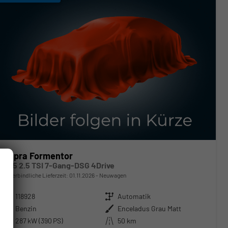
Cupra Formentor
VZ5 2.5 TSI 7-Gang-DSG 4Drive
unverbindliche Lieferzeit:
01.11.2026
Neuwagen
Fahrzeugnr.
118928
Getriebe
Automatik
Kraftstoff
Benzin
Außenfarbe
Enceladus Grau Matt
Leistung
287 kW (390 PS)
Kilometerstand
50 km