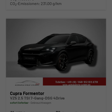
CO
-Emissionen:
231,00 g/km
2
ab 610,– € mtl.
Cupra Formentor
VZ5 2.5 TSI 7-Gang-DSG 4Drive
sofort lieferbar
Gebrauchtwagen