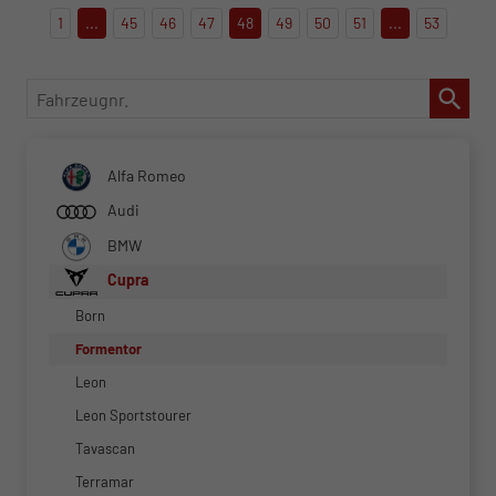
1
...
45
46
47
48
49
50
51
...
53
Fahrzeugnr.
Alfa Romeo
Audi
BMW
Cupra
Born
Formentor
Leon
Leon Sportstourer
Tavascan
Terramar