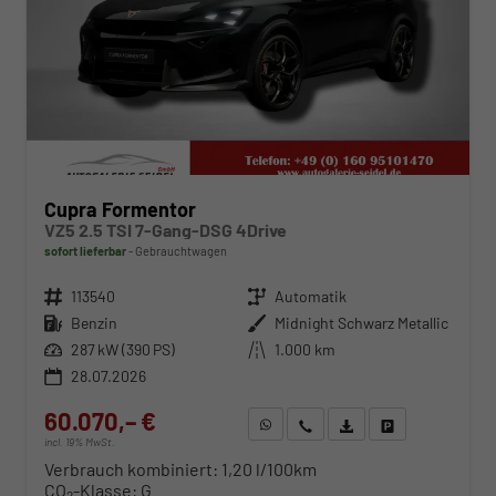
Cupra Formentor
VZ5 2.5 TSI 7-Gang-DSG 4Drive
sofort lieferbar
Gebrauchtwagen
Fahrzeugnr.
113540
Getriebe
Automatik
Kraftstoff
Benzin
Außenfarbe
Midnight Schwarz Metallic
Leistung
287 kW (390 PS)
Kilometerstand
1.000 km
28.07.2026
60.070,– €
WhatsApp anfragen
Wir rufen Sie an
Fahrzeugexposé (PDF)
Fahrzeug parken
incl. 19% MwSt.
Verbrauch kombiniert:
1,20 l/100km
CO
-Klasse:
G
2