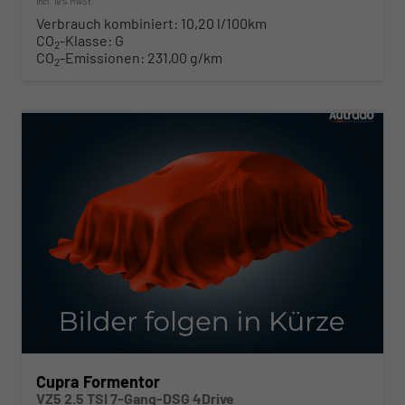
incl. 19% MwSt.
Verbrauch kombiniert:
10,20 l/100km
CO
-Klasse:
G
2
CO
-Emissionen:
231,00 g/km
2
ab 608,– € mtl.
Cupra Formentor
VZ5 2.5 TSI 7-Gang-DSG 4Drive