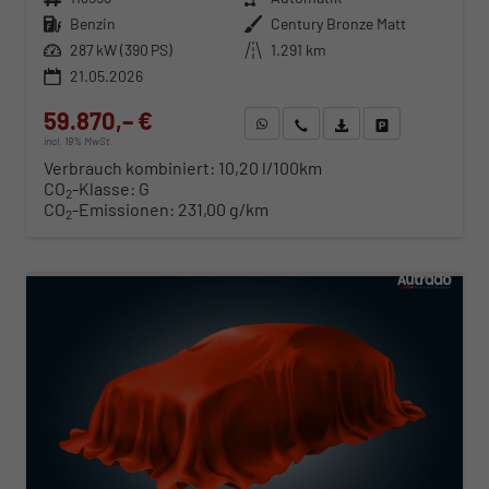
Kraftstoff
Benzin
Außenfarbe
Century Bronze Matt
Leistung
287 kW (390 PS)
Kilometerstand
1.291 km
21.05.2026
59.870,– €
WhatsApp anfragen
Wir rufen Sie an
Fahrzeugexposé (PDF)
Fahrzeug parken
incl. 19% MwSt.
Verbrauch kombiniert:
10,20 l/100km
CO
-Klasse:
G
2
CO
-Emissionen:
231,00 g/km
2
ab 608,– € mtl.