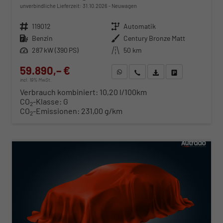
unverbindliche Lieferzeit:
31.10.2026
Neuwagen
Fahrzeugnr.
119012
Getriebe
Automatik
Kraftstoff
Benzin
Außenfarbe
Century Bronze Matt
Leistung
287 kW (390 PS)
Kilometerstand
50 km
59.890,– €
WhatsApp anfragen
Wir rufen Sie an
Fahrzeugexposé (PDF)
Fahrzeug parken
incl. 19% MwSt.
Verbrauch kombiniert:
10,20 l/100km
CO
-Klasse:
G
2
CO
-Emissionen:
231,00 g/km
2
ab 609,– € mtl.