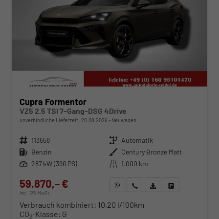
Cupra Formentor
VZ5 2.5 TSI 7-Gang-DSG 4Drive
unverbindliche Lieferzeit:
20.08.2026
Neuwagen
Fahrzeugnr.
113558
Getriebe
Automatik
Kraftstoff
Benzin
Außenfarbe
Century Bronze Matt
Leistung
287 kW (390 PS)
Kilometerstand
1.000 km
59.870,– €
WhatsApp anfragen
Wir rufen Sie an
Fahrzeugexposé (PDF)
Fahrzeug parken
incl. 19% MwSt.
Verbrauch kombiniert:
10,20 l/100km
CO
-Klasse:
G
2