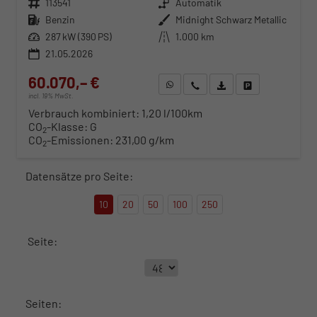
Fahrzeugnr.
113541
Getriebe
Automatik
Kraftstoff
Benzin
Außenfarbe
Midnight Schwarz Metallic
Leistung
287 kW (390 PS)
Kilometerstand
1.000 km
21.05.2026
60.070,– €
WhatsApp anfragen
Wir rufen Sie an
Fahrzeugexposé (PDF)
Fahrzeug parken
incl. 19% MwSt.
Verbrauch kombiniert:
1,20 l/100km
CO
-Klasse:
G
2
CO
-Emissionen:
231,00 g/km
2
Datensätze pro Seite:
10
20
50
100
250
Seite:
Seiten: