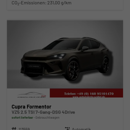
CO
-Emissionen:
231,00 g/km
2
ab 608,– € mtl.
Cupra Formentor
VZ5 2.5 TSI 7-Gang-DSG 4Drive
sofort lieferbar
Gebrauchtwagen
Fahrzeugnr.
113559
Getriebe
Automatik