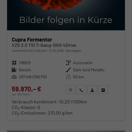
Cupra Formentor
VZ5 2.5 TSI 7-Gang-DSG 4Drive
unverbindliche Lieferzeit:
31.10.2026
Neuwagen
Fahrzeugnr.
118929
Getriebe
Automatik
Kraftstoff
Benzin
Außenfarbe
Dark Void Metallic
Leistung
287 kW (390 PS)
Kilometerstand
50 km
59.970,– €
WhatsApp anfragen
Wir rufen Sie an
Fahrzeugexposé (PDF)
Fahrzeug parken
incl. 19% MwSt.
Verbrauch kombiniert:
10,20 l/100km
CO
-Klasse:
G
2
CO
-Emissionen:
231,00 g/km
2
ab 610,– € mtl.