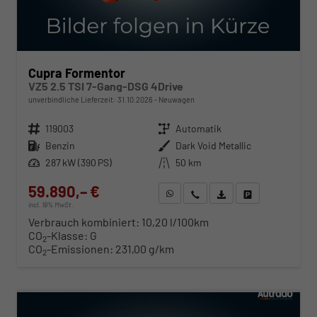
Cupra Formentor
VZ5 2.5 TSI 7-Gang-DSG 4Drive
unverbindliche Lieferzeit:
31.10.2026
Neuwagen
Fahrzeugnr.
119003
Getriebe
Automatik
Kraftstoff
Benzin
Außenfarbe
Dark Void Metallic
Leistung
287 kW (390 PS)
Kilometerstand
50 km
59.890,– €
WhatsApp anfragen
Wir rufen Sie an
Fahrzeugexposé (PDF)
Fahrzeug parken
incl. 19% MwSt.
Verbrauch kombiniert:
10,20 l/100km
CO
-Klasse:
G
2
CO
-Emissionen:
231,00 g/km
2
ab 608,– € mtl.