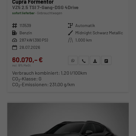
Cupra Formentor
VZ5 2.5 TSI 7-Gang-DSG 4Drive
sofort lieferbar
Gebrauchtwagen
Fahrzeugnr.
113539
Getriebe
Automatik
Kraftstoff
Benzin
Außenfarbe
Midnight Schwarz Metallic
Leistung
287 kW (390 PS)
Kilometerstand
1.000 km
28.07.2026
60.070,– €
WhatsApp anfragen
Wir rufen Sie an
Fahrzeugexposé (PDF)
Fahrzeug parken
incl. 19% MwSt.
Verbrauch kombiniert:
1,20 l/100km
CO
-Klasse:
G
2
CO
-Emissionen:
231,00 g/km
2
ab 610,– € mtl.