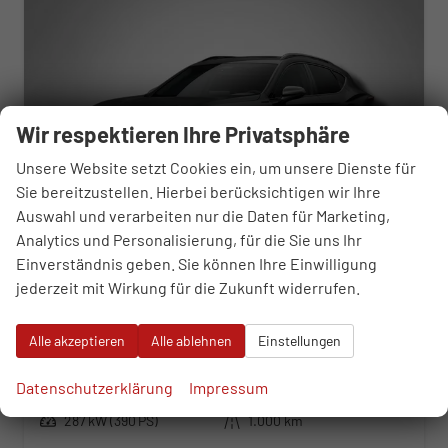
Wir respektieren Ihre Privatsphäre
Unsere Website setzt Cookies ein, um unsere Dienste für
Sie bereitzustellen. Hierbei berücksichtigen wir Ihre
Auswahl und verarbeiten nur die Daten für Marketing,
Analytics und Personalisierung, für die Sie uns Ihr
Einverständnis geben. Sie können Ihre Einwilligung
jederzeit mit Wirkung für die Zukunft widerrufen.
Cupra Formentor
VZ5 2.5 TSI 7-Gang-DSG 4Drive
unverbindliche Lieferzeit:
07.10.2026
Neuwagen
Alle akzeptieren
Alle ablehnen
Einstellungen
Fahrzeugnr.
113538
Getriebe
Automatik
Datenschutzerklärung
Impressum
Kraftstoff
Benzin
Außenfarbe
Midnight Schwarz Metallic
Leistung
287 kW (390 PS)
Kilometerstand
1.000 km