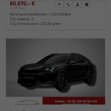
60.070,– €
WhatsApp anfragen
Wir rufen Sie an
Fahrzeugexposé (PDF)
Fahrzeug parken
incl. 19% MwSt.
Verbrauch kombiniert:
1,20 l/100km
CO
-Klasse:
G
2
CO
-Emissionen:
231,00 g/km
2
ab 610,– € mtl.