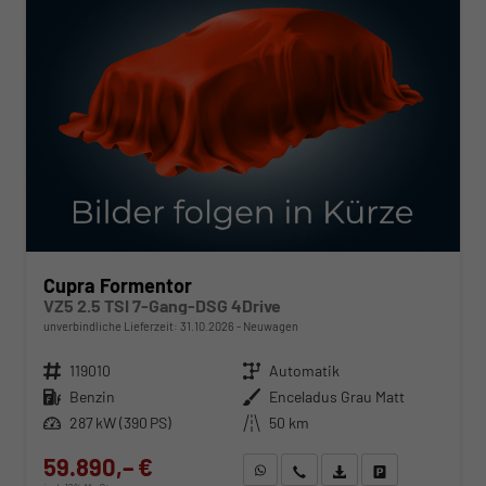
Cupra Formentor
VZ5 2.5 TSI 7-Gang-DSG 4Drive
unverbindliche Lieferzeit:
31.10.2026
Neuwagen
Fahrzeugnr.
119010
Getriebe
Automatik
Kraftstoff
Benzin
Außenfarbe
Enceladus Grau Matt
Leistung
287 kW (390 PS)
Kilometerstand
50 km
59.890,– €
WhatsApp anfragen
Wir rufen Sie an
Fahrzeugexposé (PDF)
Fahrzeug parken