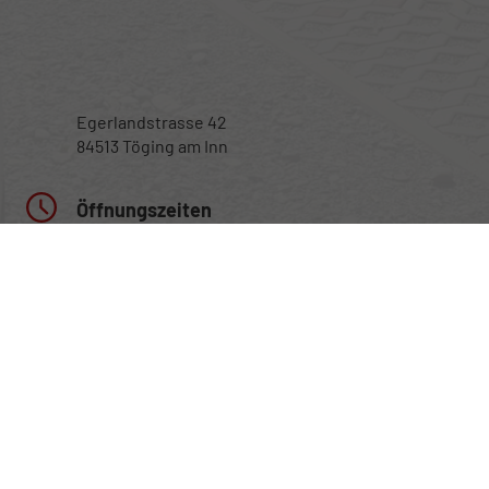
Egerlandstrasse 42
84513 Töging am Inn
Öffnungszeiten
Montag bis Samstag
nur nach telefonischer Vereinbarung