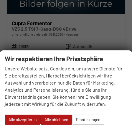
Cupra Formentor
VZ5 2.5 TSI 7-Gang-DSG 4Drive
unverbindliche Lieferzeit:
01.11.2026
Neuwagen
Fahrzeugnr.
118920
Getriebe
Automatik
Kraftstoff
Benzin
Außenfarbe
Enceladus Grau Matt
Wir respektieren Ihre Privatsphäre
Leistung
287 kW (390 PS)
Kilometerstand
50 km
Unsere Website setzt Cookies ein, um unsere Dienste für
61.570,– €
WhatsApp anfragen
Wir rufen Sie an
Fahrzeugexposé (PDF)
Fahrzeug parken
Sie bereitzustellen. Hierbei berücksichtigen wir Ihre
incl. 19% MwSt.
Auswahl und verarbeiten nur die Daten für Marketing,
Verbrauch kombiniert:
10,20 l/100km
Analytics und Personalisierung, für die Sie uns Ihr
CO
-Klasse:
G
2
CO
-Emissionen:
231,00 g/km
Einverständnis geben. Sie können Ihre Einwilligung
2
jederzeit mit Wirkung für die Zukunft widerrufen.
Datensätze pro Seite:
Alle akzeptieren
Alle ablehnen
Einstellungen
10
20
50
100
250