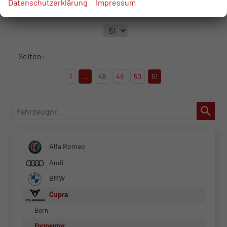
Datenschutzerklärung
Impressum
Seite:
Seiten:
1
...
48
49
50
51
Fahrzeugnr.
Alfa Romeo
Audi
BMW
Cupra
Born
Formentor