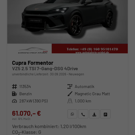
Cupra Formentor
VZ5 2.5 TSI 7-Gang-DSG 4Drive
unverbindliche Lieferzeit:
30.09.2026
Neuwagen
Fahrzeugnr.
113534
Getriebe
Automatik
Kraftstoff
Benzin
Außenfarbe
Magnetic Grau Matt
Leistung
287 kW (390 PS)
Kilometerstand
1.000 km
61.070,– €
WhatsApp anfragen
Wir rufen Sie an
Fahrzeugexposé (PDF)
Fahrzeug parken
incl. 19% MwSt.
Verbrauch kombiniert:
1,20 l/100km
CO
-Klasse:
G
2