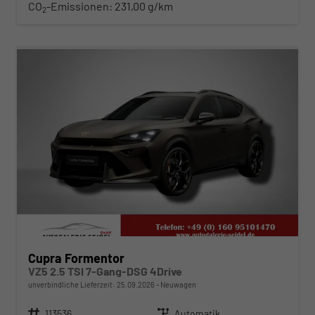
CO
-Emissionen:
231,00 g/km
2
ab 620,– € mtl.
Cupra Formentor
VZ5 2.5 TSI 7-Gang-DSG 4Drive
unverbindliche Lieferzeit:
25.09.2026
Neuwagen
Fahrzeugnr.
113536
Getriebe
Automatik