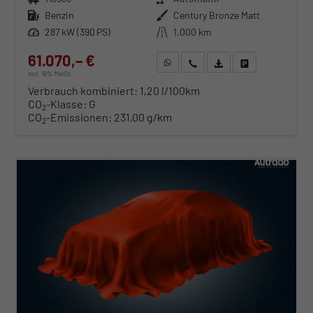
Kraftstoff
Benzin
Außenfarbe
Century Bronze Matt
Leistung
287 kW (390 PS)
Kilometerstand
1.000 km
61.070,– €
WhatsApp anfragen
Wir rufen Sie an
Fahrzeugexposé (PDF)
Fahrzeug parken
incl. 19% MwSt.
Verbrauch kombiniert:
1,20 l/100km
CO
-Klasse:
G
2
CO
-Emissionen:
231,00 g/km
2
ab 625,– € mtl.