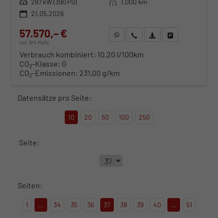
Leistung
287 kW (390 PS)
Kilometerstand
1.000 km
21.05.2026
57.570,– €
WhatsApp anfragen
Wir rufen Sie an
Fahrzeugexposé (PDF)
Fahrzeug parken
incl. 19% MwSt.
Verbrauch kombiniert:
10,20 l/100km
CO
-Klasse:
G
2
CO
-Emissionen:
231,00 g/km
2
Datensätze pro Seite:
10
20
50
100
250
Seite:
Seiten:
1
...
34
35
36
37
38
39
40
...
51