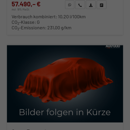
57.490,– €
WhatsApp anfragen
Wir rufen Sie an
Fahrzeugexposé (PDF)
Fahrzeug parken
incl. 19% MwSt.
Verbrauch kombiniert:
10,20 l/100km
CO
-Klasse:
G
2
CO
-Emissionen:
231,00 g/km
2
ab 584,– € mtl.