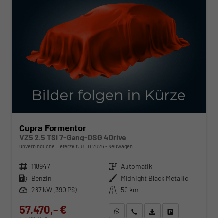
Cupra Formentor
VZ5 2.5 TSI 7-Gang-DSG 4Drive
unverbindliche Lieferzeit:
01.11.2026
Neuwagen
Fahrzeugnr.
118947
Getriebe
Automatik
Kraftstoff
Benzin
Außenfarbe
Midnight Black Metallic
Leistung
287 kW (390 PS)
Kilometerstand
50 km
57.470,– €
WhatsApp anfragen
Wir rufen Sie an
Fahrzeugexposé (PDF)
Fahrzeug parken