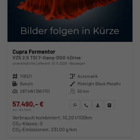
Cupra Formentor
VZ5 2.5 TSI 7-Gang-DSG 4Drive
unverbindliche Lieferzeit:
01.11.2026
Neuwagen
Fahrzeugnr.
119021
Getriebe
Automatik
Kraftstoff
Benzin
Außenfarbe
Midnight Black Metallic
Leistung
287 kW (390 PS)
Kilometerstand
50 km
57.490,– €
WhatsApp anfragen
Wir rufen Sie an
Fahrzeugexposé (PDF)
Fahrzeug parken
incl. 19% MwSt.
Verbrauch kombiniert:
10,20 l/100km
CO
-Klasse:
G
2
CO
-Emissionen:
231,00 g/km
2