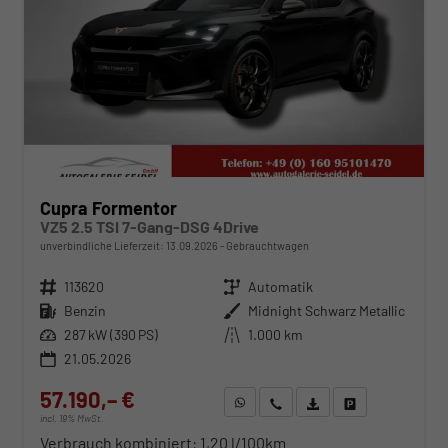
Cupra Formentor
VZ5 2.5 TSI 7-Gang-DSG 4Drive
unverbindliche Lieferzeit:
13.09.2026
Gebrauchtwagen
Fahrzeugnr.
113620
Getriebe
Automatik
Kraftstoff
Benzin
Außenfarbe
Midnight Schwarz Metallic
Leistung
287 kW (390 PS)
Kilometerstand
1.000 km
21.05.2026
57.190,– €
WhatsApp anfragen
Wir rufen Sie an
Fahrzeugexposé (PDF)
Fahrzeug parken
incl. 19% MwSt.
Verbrauch kombiniert:
1,20 l/100km