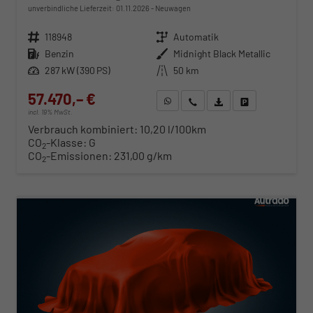
unverbindliche Lieferzeit:
01.11.2026
Neuwagen
Fahrzeugnr.
118948
Getriebe
Automatik
Kraftstoff
Benzin
Außenfarbe
Midnight Black Metallic
Leistung
287 kW (390 PS)
Kilometerstand
50 km
57.470,– €
WhatsApp anfragen
Wir rufen Sie an
Fahrzeugexposé (PDF)
Fahrzeug parken
incl. 19% MwSt.
Verbrauch kombiniert:
10,20 l/100km
CO
-Klasse:
G
2
CO
-Emissionen:
231,00 g/km
2
ab 584,– € mtl.