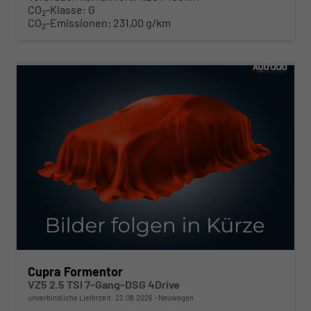
CO
-Klasse:
G
2
CO
-Emissionen:
231,00 g/km
2
ab 583,– € mtl.
Cupra Formentor
VZ5 2.5 TSI 7-Gang-DSG 4Drive
unverbindliche Lieferzeit:
22.08.2026
Neuwagen