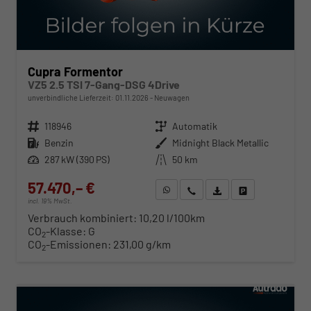
Cupra Formentor
VZ5 2.5 TSI 7-Gang-DSG 4Drive
unverbindliche Lieferzeit:
01.11.2026
Neuwagen
Fahrzeugnr.
118946
Getriebe
Automatik
Kraftstoff
Benzin
Außenfarbe
Midnight Black Metallic
Leistung
287 kW (390 PS)
Kilometerstand
50 km
57.470,– €
WhatsApp anfragen
Wir rufen Sie an
Fahrzeugexposé (PDF)
Fahrzeug parken
incl. 19% MwSt.
Verbrauch kombiniert:
10,20 l/100km
CO
-Klasse:
G
2
CO
-Emissionen:
231,00 g/km
2
ab 584,– € mtl.