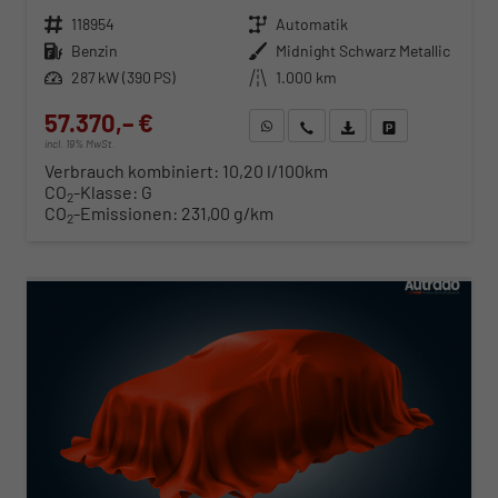
Fahrzeugnr.
118954
Getriebe
Automatik
Kraftstoff
Benzin
Außenfarbe
Midnight Schwarz Metallic
Leistung
287 kW (390 PS)
Kilometerstand
1.000 km
57.370,– €
WhatsApp anfragen
Wir rufen Sie an
Fahrzeugexposé (PDF)
Fahrzeug parken
incl. 19% MwSt.
Verbrauch kombiniert:
10,20 l/100km
CO
-Klasse:
G
2
CO
-Emissionen:
231,00 g/km
2
ab 584,– € mtl.