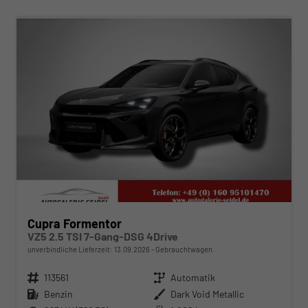
ab 585,– € mtl.
Cupra Formentor
VZ5 2.5 TSI 7-Gang-DSG 4Drive
unverbindliche Lieferzeit:
13.09.2026
Gebrauchtwagen
Fahrzeugnr.
113561
Getriebe
Automatik
Kraftstoff
Benzin
Außenfarbe
Dark Void Metallic