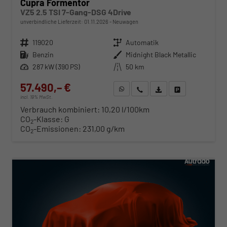
Cupra Formentor
VZ5 2.5 TSI 7-Gang-DSG 4Drive
unverbindliche Lieferzeit:
01.11.2026
Neuwagen
Fahrzeugnr.
119020
Getriebe
Automatik
Kraftstoff
Benzin
Außenfarbe
Midnight Black Metallic
Leistung
287 kW (390 PS)
Kilometerstand
50 km
57.490,– €
WhatsApp anfragen
Wir rufen Sie an
Fahrzeugexposé (PDF)
Fahrzeug parken
incl. 19% MwSt.
Verbrauch kombiniert:
10,20 l/100km
CO
-Klasse:
G
2
CO
-Emissionen:
231,00 g/km
2
ab 584,– € mtl.