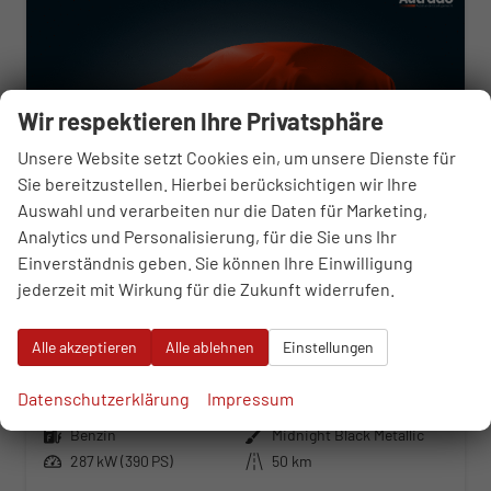
Wir respektieren Ihre Privatsphäre
Unsere Website setzt Cookies ein, um unsere Dienste für
Sie bereitzustellen. Hierbei berücksichtigen wir Ihre
Auswahl und verarbeiten nur die Daten für Marketing,
Analytics und Personalisierung, für die Sie uns Ihr
Einverständnis geben. Sie können Ihre Einwilligung
jederzeit mit Wirkung für die Zukunft widerrufen.
Cupra Formentor
VZ5 2.5 TSI 7-Gang-DSG 4Drive
Alle akzeptieren
Alle ablehnen
Einstellungen
unverbindliche Lieferzeit:
01.11.2026
Neuwagen
Datenschutzerklärung
Impressum
Fahrzeugnr.
119019
Getriebe
Automatik
Kraftstoff
Benzin
Außenfarbe
Midnight Black Metallic
Leistung
287 kW (390 PS)
Kilometerstand
50 km