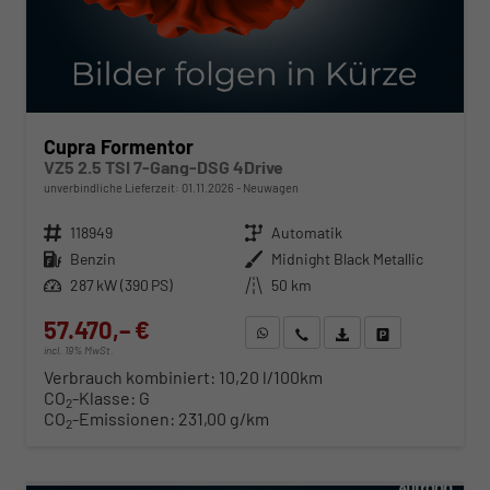
Cupra Formentor
VZ5 2.5 TSI 7-Gang-DSG 4Drive
unverbindliche Lieferzeit:
01.11.2026
Neuwagen
Fahrzeugnr.
118949
Getriebe
Automatik
Kraftstoff
Benzin
Außenfarbe
Midnight Black Metallic
Leistung
287 kW (390 PS)
Kilometerstand
50 km
57.470,– €
WhatsApp anfragen
Wir rufen Sie an
Fahrzeugexposé (PDF)
Fahrzeug parken
incl. 19% MwSt.
Verbrauch kombiniert:
10,20 l/100km
CO
-Klasse:
G
2
CO
-Emissionen:
231,00 g/km
2
ab 584,– € mtl.