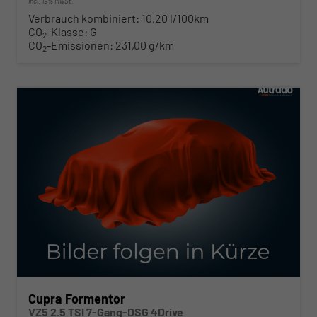
incl. 19% MwSt.
Verbrauch kombiniert:
10,20 l/100km
CO
-Klasse:
G
2
CO
-Emissionen:
231,00 g/km
2
ab 584,– € mtl.
Cupra Formentor
VZ5 2.5 TSI 7-Gang-DSG 4Drive