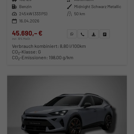
Kraftstoff
Benzin
Außenfarbe
Midnight Schwarz Metallic
Leistung
245 kW (333 PS)
Kilometerstand
50 km
16.04.2026
45.690,– €
WhatsApp anfragen
Wir rufen Sie an
Fahrzeugexposé (PDF)
Fahrzeug parken
incl. 19% MwSt.
Verbrauch kombiniert:
8,80 l/100km
CO
-Klasse:
G
2
CO
-Emissionen:
198,00 g/km
2
ab 469,– € mtl.