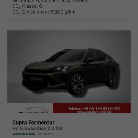
CO
-Klasse:
G
2
CO
-Emissionen:
198,00 g/km
2
ab 474,– € mtl.
Cupra Formentor
VZ Tribe Edition 2.0 TSI
sofort lieferbar
Neuwagen