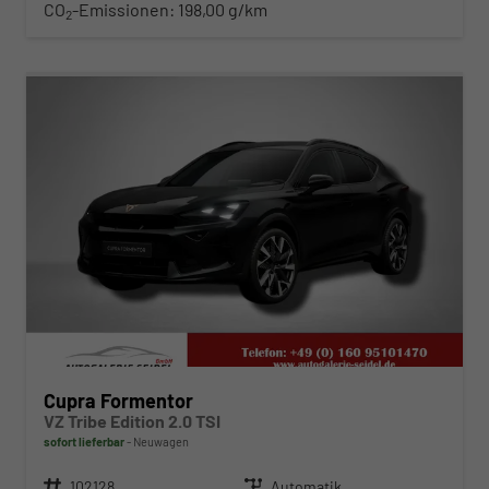
CO
-Emissionen:
198,00 g/km
2
ab 464,– € mtl.
Cupra Formentor
VZ Tribe Edition 2.0 TSI
sofort lieferbar
Neuwagen
Fahrzeugnr.
102128
Getriebe
Automatik