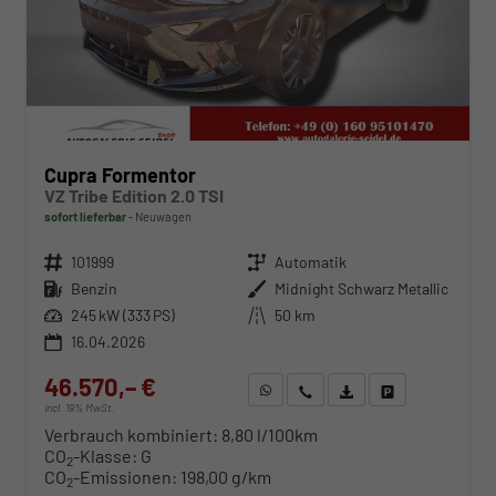
Cupra Formentor
VZ Tribe Edition 2.0 TSI
sofort lieferbar
Neuwagen
Fahrzeugnr.
101999
Getriebe
Automatik
Kraftstoff
Benzin
Außenfarbe
Midnight Schwarz Metallic
Leistung
245 kW (333 PS)
Kilometerstand
50 km
16.04.2026
46.570,– €
WhatsApp anfragen
Wir rufen Sie an
Fahrzeugexposé (PDF)
Fahrzeug parken
incl. 19% MwSt.
Verbrauch kombiniert:
8,80 l/100km
CO
-Klasse:
G
2
CO
-Emissionen:
198,00 g/km
2