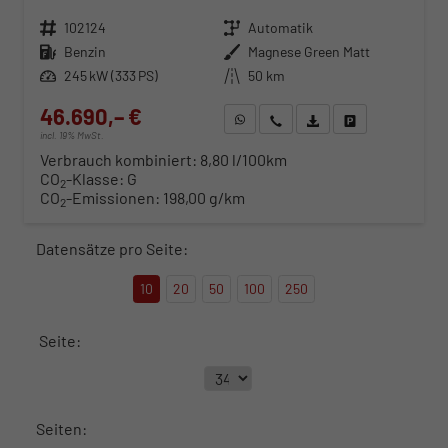
Fahrzeugnr.
102124
Getriebe
Automatik
Kraftstoff
Benzin
Außenfarbe
Magnese Green Matt
Leistung
245 kW (333 PS)
Kilometerstand
50 km
46.690,– €
WhatsApp anfragen
Wir rufen Sie an
Fahrzeugexposé (PDF)
Fahrzeug parken
incl. 19% MwSt.
Verbrauch kombiniert:
8,80 l/100km
CO
-Klasse:
G
2
CO
-Emissionen:
198,00 g/km
2
Datensätze pro Seite:
10
20
50
100
250
Seite:
Seiten: