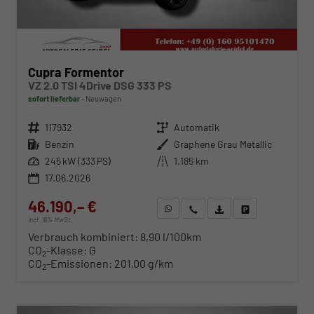
Cupra Formentor
VZ 2.0 TSI 4Drive DSG 333 PS
sofort lieferbar
Neuwagen
Fahrzeugnr.
117932
Getriebe
Automatik
Kraftstoff
Benzin
Außenfarbe
Graphene Grau Metallic
Leistung
245 kW (333 PS)
Kilometerstand
1.185 km
17.06.2026
46.190,– €
WhatsApp anfragen
Wir rufen Sie an
Fahrzeugexposé (PDF)
Fahrzeug parken
incl. 19% MwSt.
Verbrauch kombiniert:
8,90 l/100km
CO
-Klasse:
G
2
CO
-Emissionen:
201,00 g/km
2
ab 473,– € mtl.