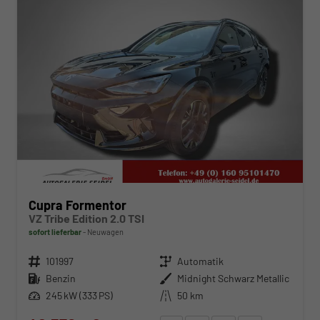
Cupra Formentor
VZ Tribe Edition 2.0 TSI
sofort lieferbar
Neuwagen
Fahrzeugnr.
101997
Getriebe
Automatik
Kraftstoff
Benzin
Außenfarbe
Midnight Schwarz Metallic
Leistung
245 kW (333 PS)
Kilometerstand
50 km