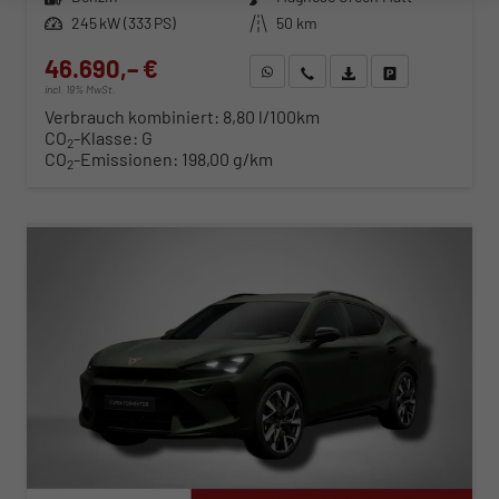
Leistung
245 kW (333 PS)
Kilometerstand
50 km
46.690,– €
WhatsApp anfragen
Wir rufen Sie an
Fahrzeugexposé (PDF)
Fahrzeug parken
incl. 19% MwSt.
Verbrauch kombiniert:
8,80 l/100km
CO
-Klasse:
G
2
CO
-Emissionen:
198,00 g/km
2
ab 474,– € mtl.