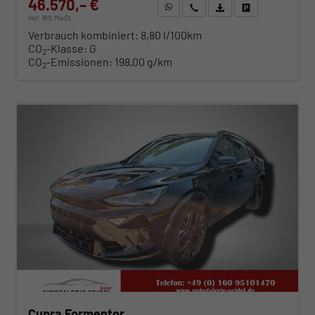
46.570,– €
WhatsApp anfragen
Wir rufen Sie an
Fahrzeugexposé (PDF)
Fahrzeug parken
incl. 19% MwSt.
Verbrauch kombiniert:
8,80 l/100km
CO
-Klasse:
G
2
CO
-Emissionen:
198,00 g/km
2
ab 473,– € mtl.
Cupra Formentor