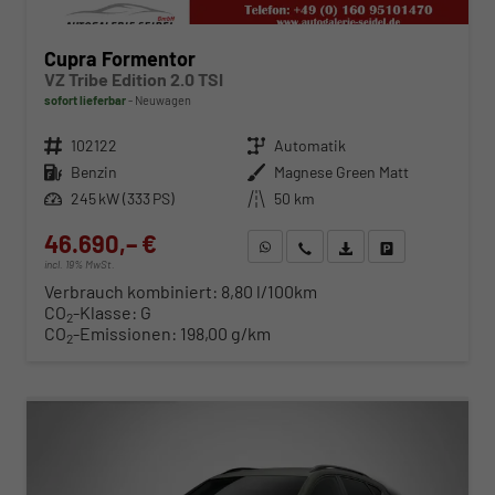
Cupra Formentor
VZ Tribe Edition 2.0 TSI
sofort lieferbar
Neuwagen
Fahrzeugnr.
102122
Getriebe
Automatik
Kraftstoff
Benzin
Außenfarbe
Magnese Green Matt
Leistung
245 kW (333 PS)
Kilometerstand
50 km
46.690,– €
WhatsApp anfragen
Wir rufen Sie an
Fahrzeugexposé (PDF)
Fahrzeug parken
incl. 19% MwSt.
Verbrauch kombiniert:
8,80 l/100km
CO
-Klasse:
G
2
CO
-Emissionen:
198,00 g/km
2
ab 474,– € mtl.