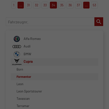
1
...
31
32
33
34
35
36
37
...
53
Fahrzeugnr.
Alfa Romeo
Audi
BMW
Cupra
Born
Formentor
Leon
Leon Sportstourer
Tavascan
Terramar