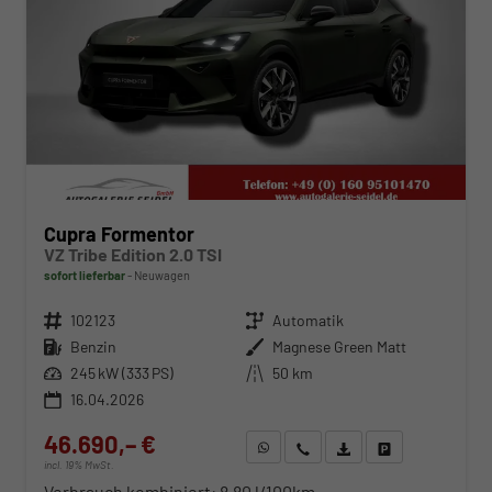
Cupra Formentor
VZ Tribe Edition 2.0 TSI
sofort lieferbar
Neuwagen
Fahrzeugnr.
102123
Getriebe
Automatik
Kraftstoff
Benzin
Außenfarbe
Magnese Green Matt
Leistung
245 kW (333 PS)
Kilometerstand
50 km
16.04.2026
46.690,– €
WhatsApp anfragen
Wir rufen Sie an
Fahrzeugexposé (PDF)
Fahrzeug parken
incl. 19% MwSt.
Verbrauch kombiniert:
8,80 l/100km