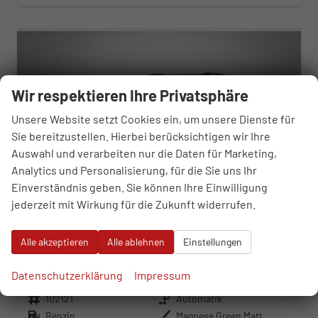
ab 474,– € mtl.
Wir respektieren Ihre Privatsphäre
Unsere Website setzt Cookies ein, um unsere Dienste für
Sie bereitzustellen. Hierbei berücksichtigen wir Ihre
Auswahl und verarbeiten nur die Daten für Marketing,
Analytics und Personalisierung, für die Sie uns Ihr
Einverständnis geben. Sie können Ihre Einwilligung
jederzeit mit Wirkung für die Zukunft widerrufen.
Cupra Formentor
Alle akzeptieren
Alle ablehnen
Einstellungen
VZ Tribe Edition 2.0 TSI
sofort lieferbar
Neuwagen
Datenschutzerklärung
Impressum
Fahrzeugnr.
102121
Getriebe
Automatik
Kraftstoff
Benzin
Außenfarbe
Magnese Green Matt