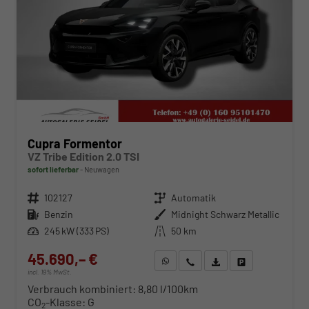
Cupra Formentor
VZ Tribe Edition 2.0 TSI
sofort lieferbar
Neuwagen
Fahrzeugnr.
102127
Getriebe
Automatik
Kraftstoff
Benzin
Außenfarbe
Midnight Schwarz Metallic
Leistung
245 kW (333 PS)
Kilometerstand
50 km
45.690,– €
WhatsApp anfragen
Wir rufen Sie an
Fahrzeugexposé (PDF)
Fahrzeug parken
incl. 19% MwSt.
Verbrauch kombiniert:
8,80 l/100km
CO
-Klasse:
G
2