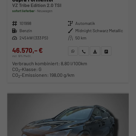
VZ Tribe Edition 2.0 TSI
sofort lieferbar
Neuwagen
Fahrzeugnr.
101998
Getriebe
Automatik
Kraftstoff
Benzin
Außenfarbe
Midnight Schwarz Metallic
Leistung
245 kW (333 PS)
Kilometerstand
50 km
46.570,– €
WhatsApp anfragen
Wir rufen Sie an
Fahrzeugexposé (PDF)
Fahrzeug parken
incl. 19% MwSt.
Verbrauch kombiniert:
8,80 l/100km
CO
-Klasse:
G
2
CO
-Emissionen:
198,00 g/km
2
ab 473,– € mtl.