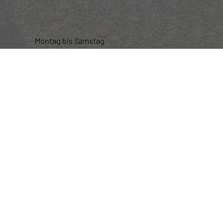
Montag bis Samstag
nur nach telefonischer Vereinbarung
Rufen Sie an
+49 (0) 160 95101470
Wie können wir Ihnen helfen?