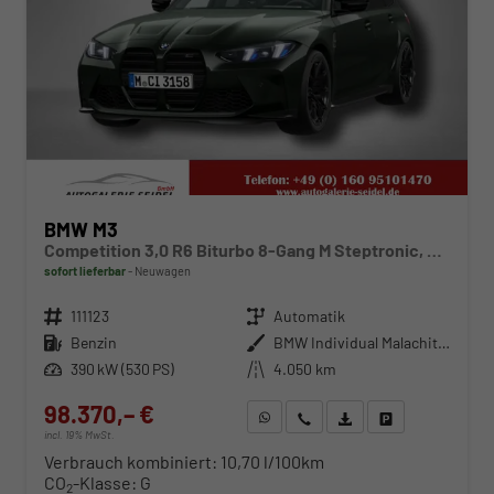
BMW M3
Competition 3,0 R6 Biturbo 8‑Gang M Steptronic, xDrive Touring
sofort lieferbar
Neuwagen
Fahrzeugnr.
111123
Getriebe
Automatik
Kraftstoff
Benzin
Außenfarbe
BMW Individual Malachite Green II metallic
Leistung
390 kW (530 PS)
Kilometerstand
4.050 km
98.370,– €
WhatsApp anfragen
Wir rufen Sie an
Fahrzeugexposé (PDF)
Fahrzeug parken
incl. 19% MwSt.
Verbrauch kombiniert:
10,70 l/100km
CO
-Klasse:
G
2