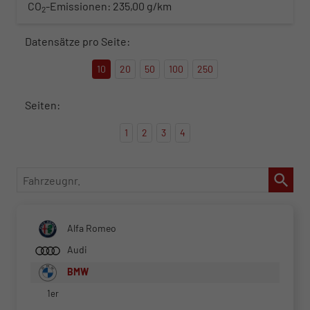
CO
-Emissionen:
235,00 g/km
2
Datensätze pro Seite:
10
20
50
100
250
Seiten:
1
2
3
4
Fahrzeugnr.
Alfa Romeo
Audi
BMW
1er