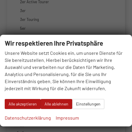
2er Active Tourer
3er
3er Touring
5er
5er Touring
Wir respektieren Ihre Privatsphäre
7er
Unsere Website setzt Cookies ein, um unsere Dienste für
M3
Sie bereitzustellen. Hierbei berücksichtigen wir Ihre
M5
Auswahl und verarbeiten nur die Daten für Marketing,
X1
Analytics und Personalisierung, für die Sie uns Ihr
Einverständnis geben. Sie können Ihre Einwilligung
X2
jederzeit mit Wirkung für die Zukunft widerrufen.
X3
X4
Alle akzeptieren
Alle ablehnen
Einstellungen
X5
X6
Datenschutzerklärung
Impressum
X7