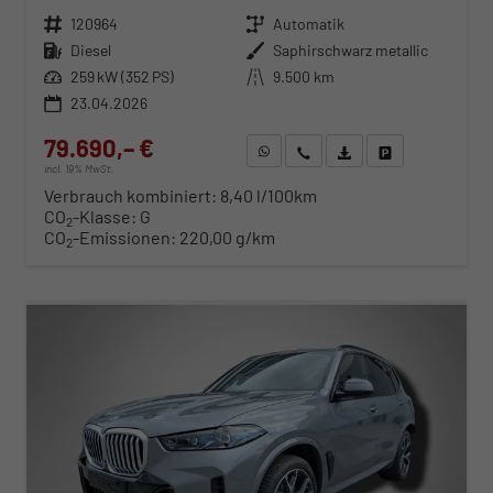
Fahrzeugnr.
120964
Getriebe
Automatik
Kraftstoff
Diesel
Außenfarbe
Saphirschwarz metallic
Leistung
259 kW (352 PS)
Kilometerstand
9.500 km
23.04.2026
79.690,– €
WhatsApp anfragen
Wir rufen Sie an
Fahrzeugexposé (PDF)
Fahrzeug parken
incl. 19% MwSt.
Verbrauch kombiniert:
8,40 l/100km
CO
-Klasse:
G
2
CO
-Emissionen:
220,00 g/km
2
ab 811,– € mtl.