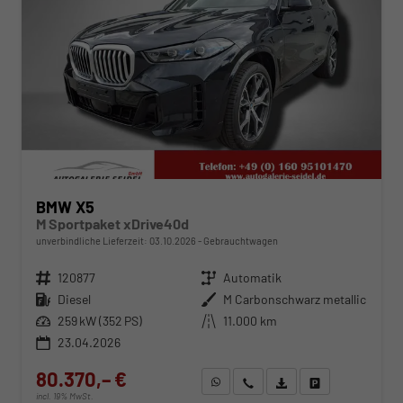
BMW X5
M Sportpaket xDrive40d
unverbindliche Lieferzeit:
03.10.2026
Gebrauchtwagen
Fahrzeugnr.
120877
Getriebe
Automatik
Kraftstoff
Diesel
Außenfarbe
M Carbonschwarz metallic
Leistung
259 kW (352 PS)
Kilometerstand
11.000 km
23.04.2026
80.370,– €
WhatsApp anfragen
Wir rufen Sie an
Fahrzeugexposé (PDF)
Fahrzeug parken
incl. 19% MwSt.