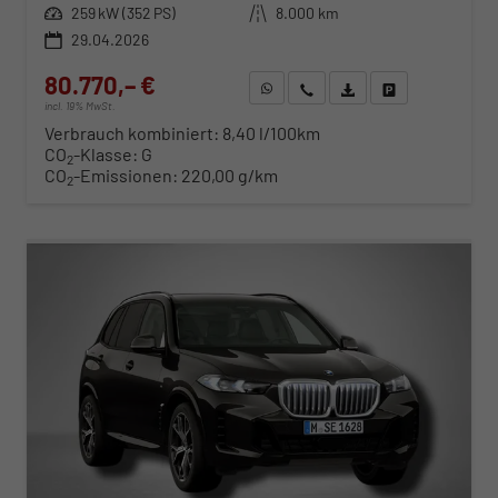
Leistung
259 kW (352 PS)
Kilometerstand
8.000 km
29.04.2026
80.770,– €
WhatsApp anfragen
Wir rufen Sie an
Fahrzeugexposé (PDF)
Fahrzeug parken
incl. 19% MwSt.
Verbrauch kombiniert:
8,40 l/100km
CO
-Klasse:
G
2
CO
-Emissionen:
220,00 g/km
2
ab 821,– € mtl.