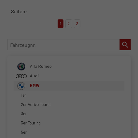
Seiten:
1
2
3
Fahrzeugnr.
Alfa Romeo
Audi
BMW
1er
2er Active Tourer
3er
3er Touring
5er