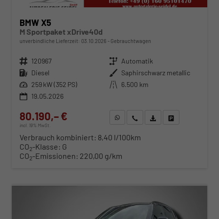
BMW X5
M Sportpaket xDrive40d
unverbindliche Lieferzeit:
03.10.2026
Gebrauchtwagen
Fahrzeugnr.
120967
Getriebe
Automatik
Kraftstoff
Diesel
Außenfarbe
Saphirschwarz metallic
Leistung
259 kW (352 PS)
Kilometerstand
6.500 km
19.05.2026
80.190,– €
WhatsApp anfragen
Wir rufen Sie an
Fahrzeugexposé (PDF)
Fahrzeug parken
incl. 19% MwSt.
Verbrauch kombiniert:
8,40 l/100km
CO
-Klasse:
G
2
CO
-Emissionen:
220,00 g/km
2
ab 816,– € mtl.