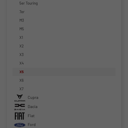
5er Touring
7er
M3
M5
X1
X2
X3
X4
X5
X6
X7
Cupra
Dacia
Fiat
Ford