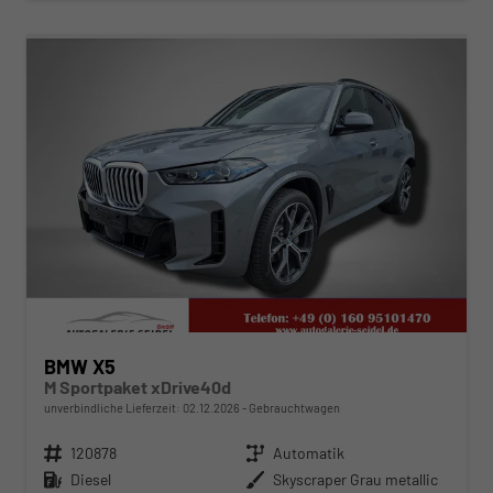
ab 820,– € mtl.
BMW X5
M Sportpaket xDrive40d
unverbindliche Lieferzeit:
02.12.2026
Gebrauchtwagen
Fahrzeugnr.
120878
Getriebe
Automatik
Kraftstoff
Diesel
Außenfarbe
Skyscraper Grau metallic