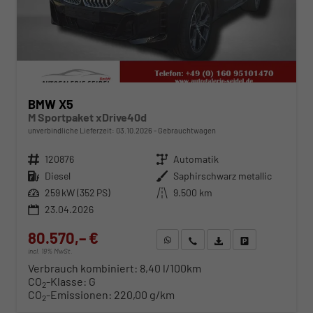
BMW X5
M Sportpaket xDrive40d
unverbindliche Lieferzeit:
03.10.2026
Gebrauchtwagen
Fahrzeugnr.
120876
Getriebe
Automatik
Kraftstoff
Diesel
Außenfarbe
Saphirschwarz metallic
Leistung
259 kW (352 PS)
Kilometerstand
9.500 km
23.04.2026
80.570,– €
WhatsApp anfragen
Wir rufen Sie an
Fahrzeugexposé (PDF)
Fahrzeug parken
incl. 19% MwSt.
Verbrauch kombiniert:
8,40 l/100km
CO
-Klasse:
G
2
CO
-Emissionen:
220,00 g/km
2