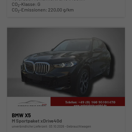
CO
-Klasse:
G
2
CO
-Emissionen:
220,00 g/km
2
ab 809,– € mtl.
BMW X5
M Sportpaket xDrive40d
unverbindliche Lieferzeit:
03.10.2026
Gebrauchtwagen