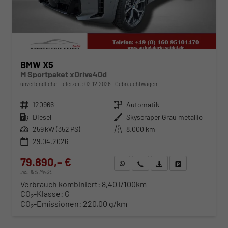
BMW X5
M Sportpaket xDrive40d
unverbindliche Lieferzeit:
02.12.2026
Gebrauchtwagen
Fahrzeugnr.
120966
Getriebe
Automatik
Kraftstoff
Diesel
Außenfarbe
Skyscraper Grau metallic
Leistung
259 kW (352 PS)
Kilometerstand
8.000 km
29.04.2026
79.890,– €
WhatsApp anfragen
Wir rufen Sie an
Fahrzeugexposé (PDF)
Fahrzeug parken
incl. 19% MwSt.
Verbrauch kombiniert:
8,40 l/100km
CO
-Klasse:
G
2
CO
-Emissionen:
220,00 g/km
2
ab 812,– € mtl.