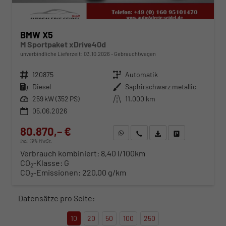
BMW X5
M Sportpaket xDrive40d
unverbindliche Lieferzeit:
03.10.2026
Gebrauchtwagen
Fahrzeugnr.
120875
Getriebe
Automatik
Kraftstoff
Diesel
Außenfarbe
Saphirschwarz metallic
Leistung
259 kW (352 PS)
Kilometerstand
11.000 km
05.06.2026
80.870,– €
WhatsApp anfragen
Wir rufen Sie an
Fahrzeugexposé (PDF)
Fahrzeug parken
incl. 19% MwSt.
Verbrauch kombiniert:
8,40 l/100km
CO
-Klasse:
G
2
CO
-Emissionen:
220,00 g/km
2
Datensätze pro Seite:
10
20
50
100
250