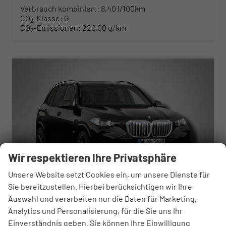
Verbrauch kombiniert:
8,40 l/100km
CO
-Klasse:
G
2
CO
-Emissionen:
220,00 g/km
2
ab 816,– € mtl.
Wir respektieren Ihre Privatsphäre
Unsere Website setzt Cookies ein, um unsere Dienste für
Sie bereitzustellen. Hierbei berücksichtigen wir Ihre
Auswahl und verarbeiten nur die Daten für Marketing,
BMW X5
Analytics und Personalisierung, für die Sie uns Ihr
M Sportpaket xDrive40d
Einverständnis geben. Sie können Ihre Einwilligung