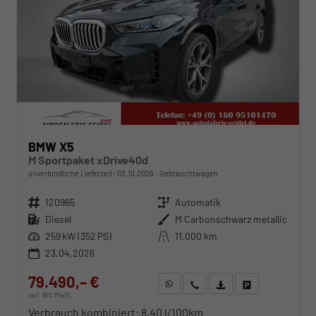
BMW X5
M Sportpaket xDrive40d
unverbindliche Lieferzeit:
03.10.2026
Gebrauchtwagen
Fahrzeugnr.
120965
Getriebe
Automatik
Kraftstoff
Diesel
Außenfarbe
M Carbonschwarz metallic
Leistung
259 kW (352 PS)
Kilometerstand
11.000 km
23.04.2026
79.490,– €
WhatsApp anfragen
Wir rufen Sie an
Fahrzeugexposé (PDF)
Fahrzeug parken
incl. 19% MwSt.
Verbrauch kombiniert:
8,40 l/100km