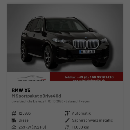
BMW X5
M Sportpaket xDrive40d
unverbindliche Lieferzeit:
03.10.2026
Gebrauchtwagen
Fahrzeugnr.
120963
Getriebe
Automatik
Kraftstoff
Diesel
Außenfarbe
Saphirschwarz metallic
Leistung
259 kW (352 PS)
Kilometerstand
11.000 km