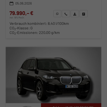
05.06.2026
79.990,– €
WhatsApp anfragen
Wir rufen Sie an
Fahrzeugexposé (PDF)
Fahrzeug parken
incl. 19% MwSt.
Verbrauch kombiniert:
8,40 l/100km
CO
-Klasse:
G
2
CO
-Emissionen:
220,00 g/km
2
ab 814,– € mtl.