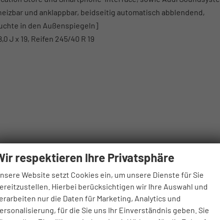
heizbar und anklappbar, beidseitig automatisch abblendend,
uchte in den Außenspiegeln]
0 J x 19, Reifen 245/40 R 19
Wir respektieren Ihre Privatsphäre
nsere Website setzt Cookies ein, um unsere Dienste für Sie
ereitzustellen. Hierbei berücksichtigen wir Ihre Auswahl und
r in Phantomschwarz / Rahmen der Lufteinlässe in Chromoptik mat
erarbeiten nur die Daten für Marketing, Analytics und
ersonalisierung, für die Sie uns Ihr Einverständnis geben. Sie
gedreht2, 8,0 J x 19, Reifen 245/40 R 19 / nur in Verbindung mit 