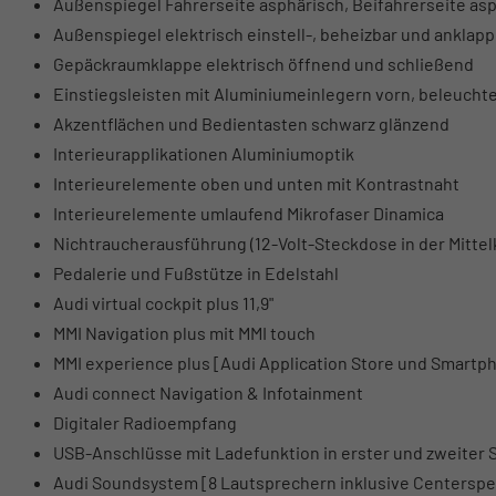
Außenspiegel Fahrerseite asphärisch, Beifahrerseite as
Außenspiegel elektrisch einstell-, beheizbar und anklap
Gepäckraumklappe elektrisch öffnend und schließend
Einstiegsleisten mit Aluminiumeinlegern vorn, beleuchte
Akzentflächen und Bedientasten schwarz glänzend
Interieurapplikationen Aluminiumoptik
Interieurelemente oben und unten mit Kontrastnaht
Interieurelemente umlaufend Mikrofaser Dinamica
Nichtraucherausführung (12-Volt-Steckdose in der Mittel
Pedalerie und Fußstütze in Edelstahl
Audi virtual cockpit plus 11,9"
MMI Navigation plus mit MMI touch
MMI experience plus [Audi Application Store und Smartp
Audi connect Navigation & Infotainment
Digitaler Radioempfang
USB-Anschlüsse mit Ladefunktion in erster und zweiter S
Audi Soundsystem [8 Lautsprechern inklusive Centerspe