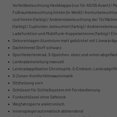
Vorfeldbeleuchtung Heckklappe (nur für A5/S5 Avant) / Ma
Fußraumbeleuchtung hinten (in Weiß) / Konturbeleuchtun
und hinten (farbig) / Ambientebeleuchtung der Türflächen
(farbig) / Cupholder, beleuchtet (farbig) / Ambientebeleu
Ladefunktion und Mobilfunk-Koppelantenne (farbig) / Ein
Dekoreinlagen Aluminium matt gebürstet mit Linearpräg
Dachhimmel Stoff schwarz
Sportlederlenkrad, 3-Speichen, oben und unten abgeflach
Lenkradeinstellung manuell
Lenkradapplikation Chromoptik, S-Emblem, Lenkradgriff
3-Zonen-Komfortklimaautomatik
Sitzheizung vorn
Schlüssel für Schließsystem mit Fernbedienung
Funkschlüssel ohne Safelock
Wegfahrsperre elektronisch
Innenspiegel automatisch abblendend