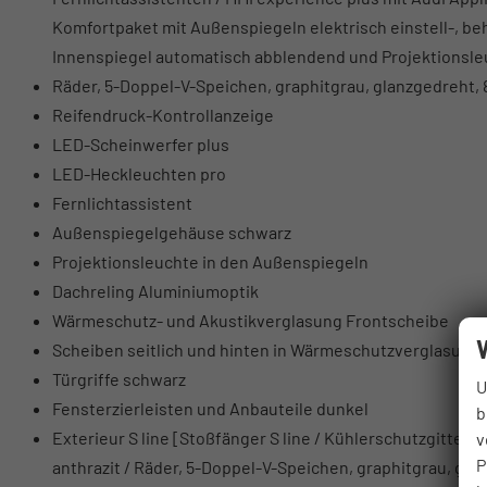
Komfortpaket mit Außenspiegeln elektrisch einstell-, be
Innenspiegel automatisch abblendend und Projektionsle
Räder, 5-Doppel-V-Speichen, graphitgrau, glanzgedreht, 8,
Reifendruck-Kontrollanzeige
LED-Scheinwerfer plus
LED-Heckleuchten pro
Fernlichtassistent
Außenspiegelgehäuse schwarz
Projektionsleuchte in den Außenspiegeln
Dachreling Aluminiumoptik
Wärmeschutz- und Akustikverglasung Frontscheibe
Scheiben seitlich und hinten in Wärmeschutzverglasung
Türgriffe schwarz
U
Fensterzierleisten und Anbauteile dunkel
b
Exterieur S line [Stoßfänger S line / Kühlerschutzgitte
v
P
anthrazit / Räder, 5-Doppel-V-Speichen, graphitgrau, glanz