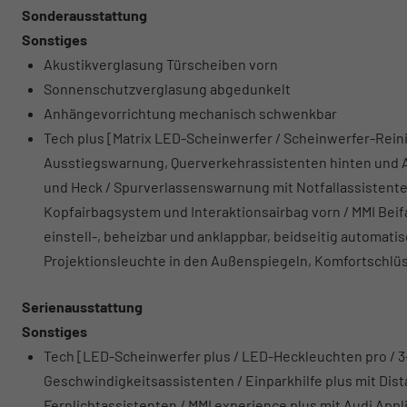
Sonderausstattung
Sonstiges
Akustikverglasung Türscheiben vorn
Sonnenschutzverglasung abgedunkelt
Anhängevorrichtung mechanisch schwenkbar
Tech plus [Matrix LED-Scheinwerfer / Scheinwerfer-Re
Ausstiegswarnung, Querverkehrassistenten hinten und Ab
und Heck / Spurverlassenswarnung mit Notfallassistente
Kopfairbagsystem und Interaktionsairbag vorn / MMI Beif
einstell-, beheizbar und anklappbar, beidseitig automat
Projektionsleuchte in den Außenspiegeln, Komfortschlüs
Serienausstattung
Sonstiges
Tech [LED-Scheinwerfer plus / LED-Heckleuchten pro / 
Geschwindigkeitsassistenten / Einparkhilfe plus mit Dis
Fernlichtassistenten / MMI experience plus mit Audi App