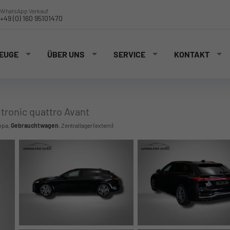
WhatsApp Verkauf
+49 (0) 160 95101470
EUGE
ÜBER UNS
SERVICE
KONTAKT
 tronic quattro Avant
opa,
Gebrauchtwagen
, Zentrallager (extern)