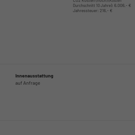
CO2 Kosten (hoch)
(Kosten
:
6.006,- €
Durchschnitt 10 Jahre)
Jahressteuer:
216,- €
Innenausstattung
auf Anfrage