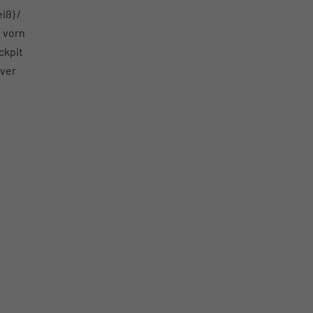
iß) /
 vorn
ckpit
iver