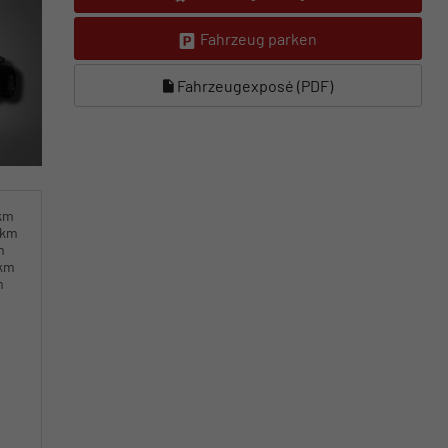
Fahrzeug parken
Fahrzeugexposé (PDF)
0km
0km
m
0km
m