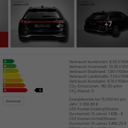
+7
Verbrauch kombiniert:
8,00 l/10
Verbrauch Innenstadt:
10,30 l/10
Verbrauch Stadtrand:
7,60 l/100k
Verbrauch Landstraße:
7,20 l/10
Verbrauch Autobahn:
8,10 l/100k
CO
-Emissionen:
182,00 g/km
2
CO
-Klasse:
G
2
Energiekosten bei 15.000 km pro
Download
Jahr:
2.092,80 €
CO2 Kosten (niedrig)
(Kosten
:
1.638,- €
Durchschnitt 10 Jahre)
CO2 Kosten (mittel)
(Kosten
:
3.890,25 €
Durchschnitt 10 Jahre)