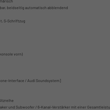
phärisch
pbar, beidseitig automatisch abblendend
t, S-Schriftzug
konsole vorn)
hone-Interface / Audi Soundsystem]
itzreihe
aker und Subwoofer / 6-Kanal-Verstärker mit einer Gesamtleist