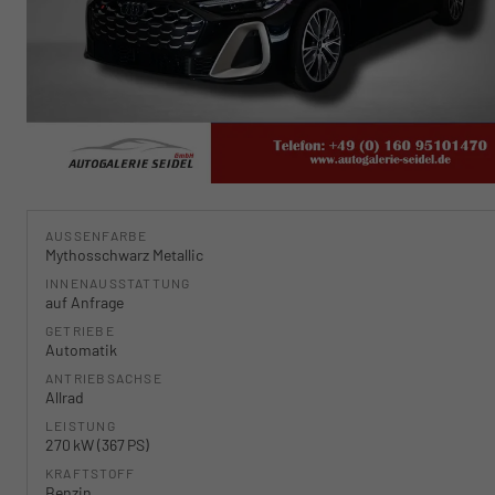
AUSSENFARBE
Mythosschwarz Metallic
INNENAUSSTATTUNG
auf Anfrage
GETRIEBE
Automatik
ANTRIEBSACHSE
Allrad
LEISTUNG
270 kW (367 PS)
KRAFTSTOFF
Benzin