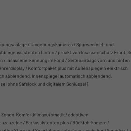
inigungsanlage / Umgebungskameras / Spurwechsel- und
biegeassistenten hinten / proaktiven Insassenschutz Front, S
n / Insassenerkennung im Fond / Seitenairbags vorn und hinten
ahrerdisplay / Komfortpaket plus mit Außenspiegeln elektrisch
isch abblendend, Innenspiegel automatisch abblendend,
sel ohne Safelock und digitalem Schlüssel]
3-Zonen-Komfortklimaautomatik / adaptiven
tanzanzeige / Parkassistenten plus / Rückfahrkamera /
lication Store und Smartphone-Interface, sowie Audi Soundsyst