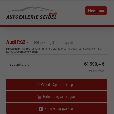
Menü
Audi RS3
2.5 TFSI 7-Gang S tronic quattro
Fahrzeugnr.
:
113392
, unverbindliche Lieferzeit:
03.10.2026
, Landesversion: EU -
Europa,
Gebrauchtwagen
61.590,– €
Gesamtpreis
incl. 19% MwSt.
WhatsApp anfragen
Fahrzeug anfragen
Fahrzeug parken