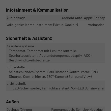
Infotainment & Kommunikation
Audioanlage
Android Auto, Apple CarPlay
Volldigitales Kombiinstrument (Virtual Cockpit)
vorhanden
Sicherheit & Assistenz
Assistenzsysteme
Tempomat, Tempomat mit Lenkradkontrolle,
Spurhalteassistent, Abstandstempomat adaptiv (ACC),
Geschwindigkeitsbegrenzer
Einparkhilfe
Selbstlenkendes System, Park Distance Control vorne, Park
Distance Control hinten, 360°-Kamera (Surround View)
Lichttechnik
LED-Scheinwerfer, Fernlichtassistent, Voll-LED Scheinwerfer
Außen
Dachausführung
Panoramadach, Schiebe-Hebedach