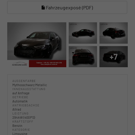
Fahrzeugexposé (PDF)
+7
AUSSENFARBE
Mythosschwarz Metallic
INNENAUSSTATTUNG
auf Anfrage
GETRIEBE
Automatik
ANTRIEBSACHSE
Allrad
LEISTUNG
294 kW (400 PS)
KRAFTSTOFF
Benzin
KATEGORIE
Limousine