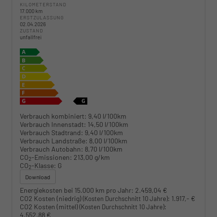
KILOMETERSTAND
17.000 km
ERSTZULASSUNG
02.04.2026
ZUSTAND
unfallfrei
Verbrauch kombiniert:
9,40 l/100km
Verbrauch Innenstadt:
14,50 l/100km
Verbrauch Stadtrand:
9,40 l/100km
Verbrauch Landstraße:
8,00 l/100km
Verbrauch Autobahn:
8,70 l/100km
CO
-Emissionen:
213,00 g/km
2
CO
-Klasse:
G
2
Download
Energiekosten bei 15.000 km pro Jahr:
2.459,04 €
CO2 Kosten (niedrig)
:
1.917,- €
(Kosten Durchschnitt 10 Jahre)
CO2 Kosten (mittel)
:
(Kosten Durchschnitt 10 Jahre)
4.552,88 €