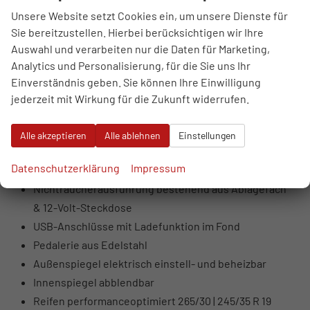
Mittelkonsole / Cupholder beleuchtet /
Unsere Website setzt Cookies ein, um unsere Dienste für
durchleuchtetes Stofffeld in den Türen vorn /
Sie bereitzustellen. Hierbei berücksichtigen wir Ihre
Ambiente-Türbeleuchtung vorn und hinten /
Auswahl und verarbeiten nur die Daten für Marketing,
Konturbeleuchtung in den Türen vorn und hinten /
Analytics und Personalisierung, für die Sie uns Ihr
Ablagefach Mittelkonsole]
Einverständnis geben. Sie können Ihre Einwilligung
Interieurapplikationen Vanadiumoptik
jederzeit mit Wirkung für die Zukunft widerrufen.
[Türinnenbetätigung / Türapplikation / Türzuziehhilfe
/ Lüftungsdüsen]
Alle akzeptieren
Alle ablehnen
Einstellungen
RS-Einstiegsleisten
Datenschutzerklärung
Impressum
Dachhimmel Stoff schwarz
Nichtraucherausführung bestehend aus Ablagefach
& 12-Volt-Steckdose
USB-Anschlüsse mit Ladefunktion im Fond
Pedalerie aus Edelstahl
Außenspiegel elektrisch einstell- und beheizbar
Innenspiegel abblendbar
Reifen performanceoptimiert 265/30 | 245/35 R 19