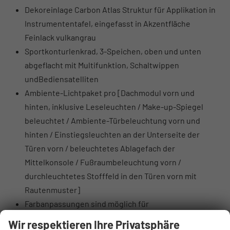
Dekoreinlage Carbon Atlas Struktur für Applikation in
Instrumententafel, eingefasst in Akzentfläche
Feinlack vulkangrau
Sportkonturlenkrad, 3-Speichen, oben und unten
abgeflacht mit Multifunktion, Schaltwippen
undBediensatelliten
Ambiente-Lichtpaket pro [Dachmodul vorn und
hinten, inklusive Leseleuchten / Make-up-Spiegel
beleuchtet / Ambiente-Türbeleuchtung vorn und
hinten / Einstiegsleuchten an der Unterseite der
Türen vorn / beleuchtetes Ablagefach der
Mittelkonsole / Fußraumbeleuchtung vorn /
durchleuchtetes Stofffeld in den Türen vorn mit
Rautenmuster]
Farbanpassungen sind möglich für
Konturbeleuchtung Instrumententafel / Konturlicht
Wir respektieren Ihre Privatsphäre