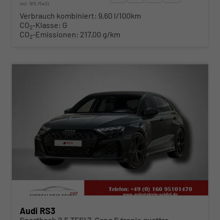
incl. 19% MwSt.
Verbrauch kombiniert:
9,60 l/100km
CO
-Klasse:
G
2
CO
-Emissionen:
217,00 g/km
2
ab 619,– € mtl.
Audi RS3
Sportback 2.5 TFSI 7-Gang S tronic quattro