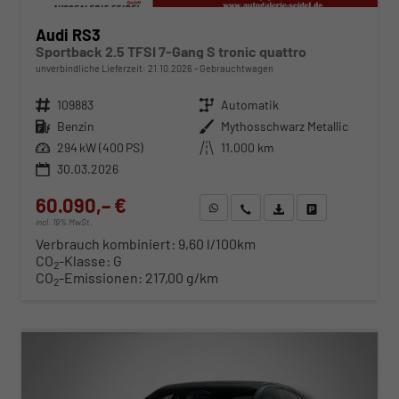
Audi RS3
Sportback 2.5 TFSI 7-Gang S tronic quattro
unverbindliche Lieferzeit:
21.10.2026
Gebrauchtwagen
Fahrzeugnr.
109883
Getriebe
Automatik
Kraftstoff
Benzin
Außenfarbe
Mythosschwarz Metallic
Leistung
294 kW (400 PS)
Kilometerstand
11.000 km
30.03.2026
60.090,– €
WhatsApp anfragen
Wir rufen Sie an
Fahrzeugexposé (PDF)
Fahrzeug parken
incl. 19% MwSt.
Verbrauch kombiniert:
9,60 l/100km
CO
-Klasse:
G
2
CO
-Emissionen:
217,00 g/km
2
ab 610,– € mtl.