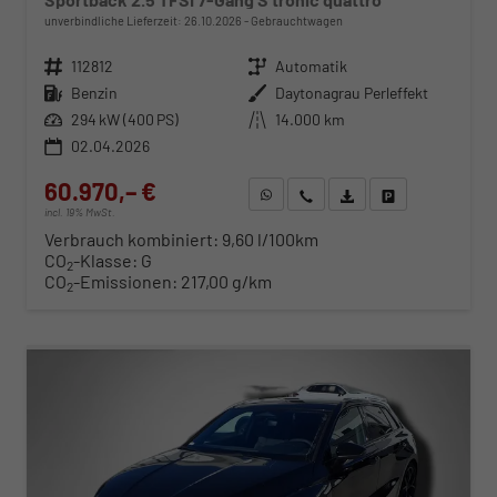
unverbindliche Lieferzeit:
26.10.2026
Gebrauchtwagen
Fahrzeugnr.
112812
Getriebe
Automatik
Kraftstoff
Benzin
Außenfarbe
Daytonagrau Perleffekt
Leistung
294 kW (400 PS)
Kilometerstand
14.000 km
02.04.2026
60.970,– €
WhatsApp anfragen
Wir rufen Sie an
Fahrzeugexposé (PDF)
Fahrzeug parken
incl. 19% MwSt.
Verbrauch kombiniert:
9,60 l/100km
CO
-Klasse:
G
2
CO
-Emissionen:
217,00 g/km
2
ab 619,– € mtl.