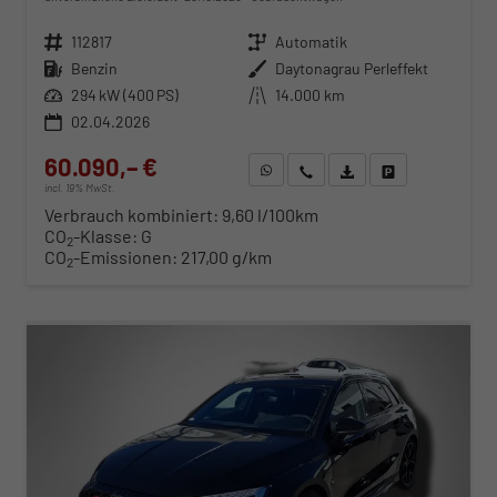
Fahrzeugnr.
112817
Getriebe
Automatik
Kraftstoff
Benzin
Außenfarbe
Daytonagrau Perleffekt
Leistung
294 kW (400 PS)
Kilometerstand
14.000 km
02.04.2026
60.090,– €
WhatsApp anfragen
Wir rufen Sie an
Fahrzeugexposé (PDF)
Fahrzeug parken
incl. 19% MwSt.
Verbrauch kombiniert:
9,60 l/100km
CO
-Klasse:
G
2
CO
-Emissionen:
217,00 g/km
2
ab 610,– € mtl.