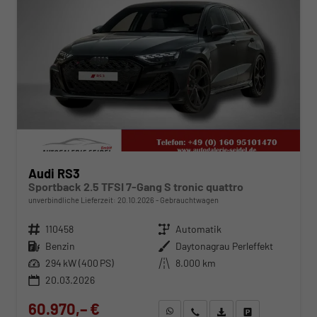
Audi RS3
Sportback 2.5 TFSI 7-Gang S tronic quattro
unverbindliche Lieferzeit:
20.10.2026
Gebrauchtwagen
Fahrzeugnr.
110458
Getriebe
Automatik
Kraftstoff
Benzin
Außenfarbe
Daytonagrau Perleffekt
Leistung
294 kW (400 PS)
Kilometerstand
8.000 km
20.03.2026
60.970,– €
WhatsApp anfragen
Wir rufen Sie an
Fahrzeugexposé (PDF)
Fahrzeug parken