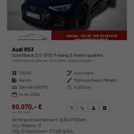
Audi RS3
Sportback 2.5 TFSI 7-Gang S tronic quattro
unverbindliche Lieferzeit:
29.10.2026
Gebrauchtwagen
Fahrzeugnr.
113225
Getriebe
Automatik
Kraftstoff
Benzin
Außenfarbe
Mythosschwarz Metallic
Leistung
294 kW (400 PS)
Kilometerstand
8.000 km
14.04.2026
60.970,– €
WhatsApp anfragen
Wir rufen Sie an
Fahrzeugexposé (PDF)
Fahrzeug parken
incl. 19% MwSt.
Verbrauch kombiniert:
9,60 l/100km
CO
-Klasse:
G
2
CO
-Emissionen:
217,00 g/km
2