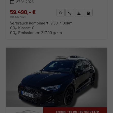
27.04.2026
59.490,– €
WhatsApp anfragen
Wir rufen Sie an
Fahrzeugexposé (PDF)
Fahrzeug parken
incl. 19% MwSt.
Verbrauch kombiniert:
9,60 l/100km
CO
-Klasse:
G
2
CO
-Emissionen:
217,00 g/km
2
ab 610,– € mtl.