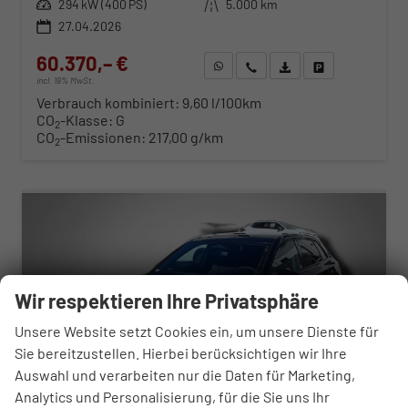
Leistung
294 kW (400 PS)
Kilometerstand
5.000 km
27.04.2026
60.370,– €
WhatsApp anfragen
Wir rufen Sie an
Fahrzeugexposé (PDF)
Fahrzeug parken
incl. 19% MwSt.
Verbrauch kombiniert:
9,60 l/100km
CO
-Klasse:
G
2
CO
-Emissionen:
217,00 g/km
2
ab 619,– € mtl.
Wir respektieren Ihre Privatsphäre
Unsere Website setzt Cookies ein, um unsere Dienste für
Sie bereitzustellen. Hierbei berücksichtigen wir Ihre
Auswahl und verarbeiten nur die Daten für Marketing,
Analytics und Personalisierung, für die Sie uns Ihr