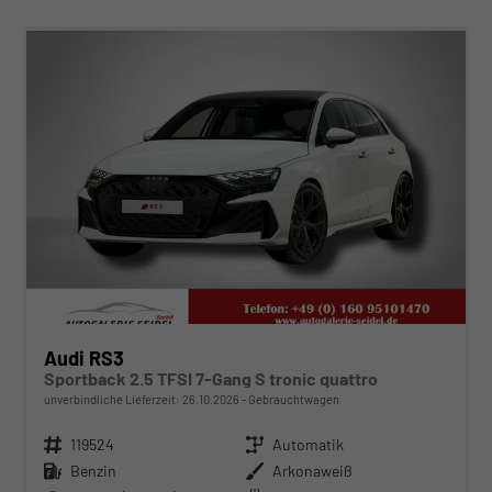
ab 613,– € mtl.
Audi RS3
Sportback 2.5 TFSI 7-Gang S tronic quattro
unverbindliche Lieferzeit:
26.10.2026
Gebrauchtwagen
Fahrzeugnr.
119524
Getriebe
Automatik
Kraftstoff
Benzin
Außenfarbe
Arkonaweiß