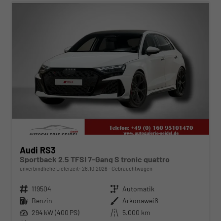
Audi RS3
Sportback 2.5 TFSI 7-Gang S tronic quattro
unverbindliche Lieferzeit:
26.10.2026
Gebrauchtwagen
Fahrzeugnr.
119504
Getriebe
Automatik
Kraftstoff
Benzin
Außenfarbe
Arkonaweiß
Leistung
294 kW (400 PS)
Kilometerstand
5.000 km