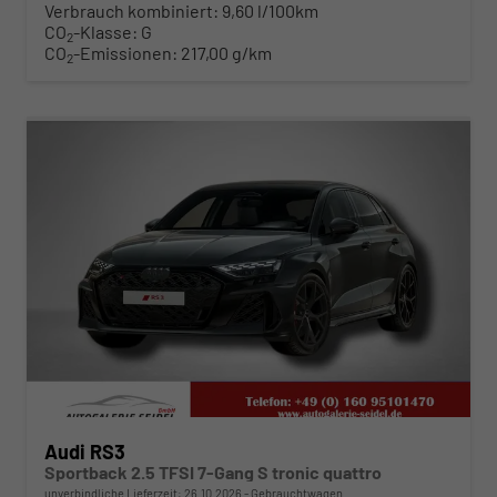
Verbrauch kombiniert:
9,60 l/100km
CO
-Klasse:
G
2
CO
-Emissionen:
217,00 g/km
2
ab 610,– € mtl.
Audi RS3
Sportback 2.5 TFSI 7-Gang S tronic quattro
unverbindliche Lieferzeit:
26.10.2026
Gebrauchtwagen