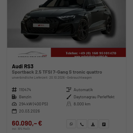
Audi RS3
Sportback 2.5 TFSI 7-Gang S tronic quattro
unverbindliche Lieferzeit:
20.10.2026
Gebrauchtwagen
Fahrzeugnr.
110474
Getriebe
Automatik
Kraftstoff
Benzin
Außenfarbe
Daytonagrau Perleffekt
Leistung
294 kW (400 PS)
Kilometerstand
8.000 km
20.03.2026
60.090,– €
WhatsApp anfragen
Wir rufen Sie an
Fahrzeugexposé (PDF)
Fahrzeug parken
incl. 19% MwSt.