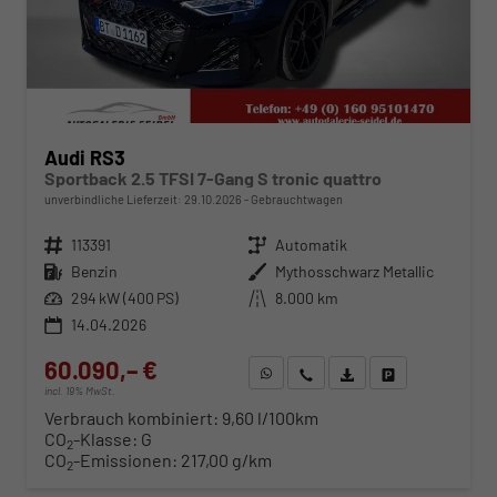
Audi RS3
Sportback 2.5 TFSI 7-Gang S tronic quattro
unverbindliche Lieferzeit:
29.10.2026
Gebrauchtwagen
Fahrzeugnr.
113391
Getriebe
Automatik
Kraftstoff
Benzin
Außenfarbe
Mythosschwarz Metallic
Leistung
294 kW (400 PS)
Kilometerstand
8.000 km
14.04.2026
60.090,– €
WhatsApp anfragen
Wir rufen Sie an
Fahrzeugexposé (PDF)
Fahrzeug parken
incl. 19% MwSt.
Verbrauch kombiniert:
9,60 l/100km
CO
-Klasse:
G
2
CO
-Emissionen:
217,00 g/km
2