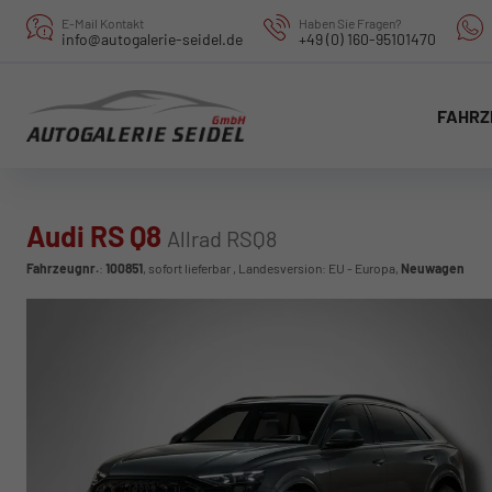
E-Mail Kontakt
Haben Sie Fragen?
info@autogalerie-seidel.de
+49 (0) 160-95101470
FAHRZ
Audi RS Q8
Allrad RSQ8
Fahrzeugnr.
:
100851
,
sofort lieferbar
, Landesversion: EU - Europa,
Neuwagen