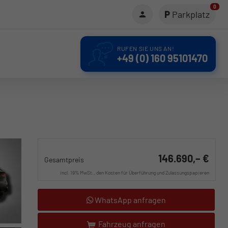
0
Parkplatz
RUFEN SIE UNS AN!
+49 (0) 160 95101470
146.690,– €
Gesamtpreis
incl. 19% MwSt., den Kosten für Überführung und Zulassungspapieren
WhatsApp anfragen
Fahrzeug anfragen