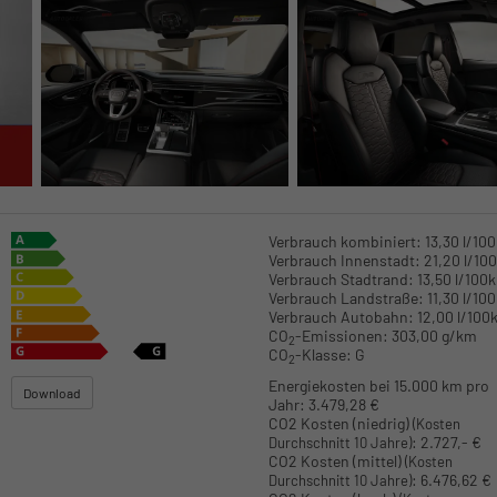
Verbrauch kombiniert:
13,30 l/10
Verbrauch Innenstadt:
21,20 l/10
Verbrauch Stadtrand:
13,50 l/100
Verbrauch Landstraße:
11,30 l/10
Verbrauch Autobahn:
12,00 l/100
CO
-Emissionen:
303,00 g/km
2
CO
-Klasse:
G
2
Energiekosten bei 15.000 km pro
Download
Jahr:
3.479,28 €
CO2 Kosten (niedrig)
(Kosten
:
2.727,- €
Durchschnitt 10 Jahre)
CO2 Kosten (mittel)
(Kosten
:
6.476,62 €
Durchschnitt 10 Jahre)