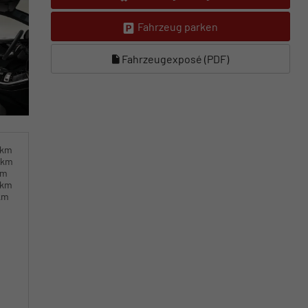
Fahrzeug parken
Fahrzeugexposé (PDF)
0km
0km
km
0km
km