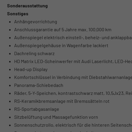
Sonderausstattung
Sonstiges
Anhängevorrichtung
Anschlussgarantie auf 5 Jahre max. 100.000 km
Außenspiegel elektrisch einstell-, beheiz- und anklappb
Außenspiegelgehäuse in Wagenfarbe lackiert
Dachreling schwarz
HD Matrix LED-Scheinwerfer mit Audi Laserlicht, LED-H
Head-up Display
Komfortschlüssel in Verbindung mit Diebstahlwarnanlag
Panorama-Schiebedach
Räder, 5-Y-Speichen, kontrastschwarz matt, 10,5Jx23, Re
RS-Keramikbremsanlage mit Bremssätteln rot
RS-Sportabgasanlage
Sitzbelüftung und Massagefunktion vorn
Sonnenschutzrollo, elektrisch für die hinteren Seitensc