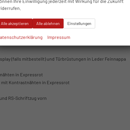
önnen Ihre Einwilligung jederzeit mit Wirkung für die Zukunft
iderrufen.
Alle akzeptieren
Alle ablehnen
Einstellungen
atenschutzerklärung
Impressum
rot
play (falls mitbestellt) und Türbrüstungen in Leder Feinnappa
nähten in Expressrot
 mit Kontrastnähten in Expressrot
und RS-Schriftzug vorn