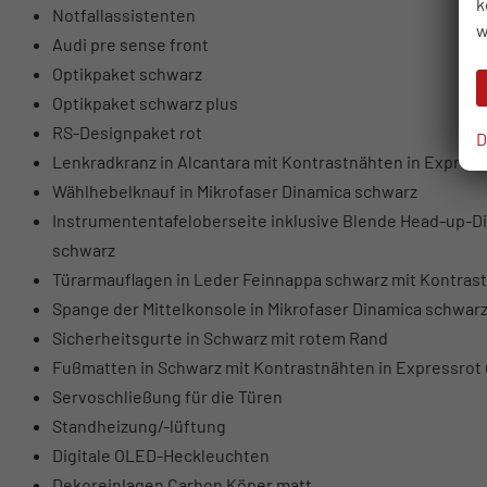
k
Notfallassistenten
w
Audi pre sense front
Optikpaket schwarz
Optikpaket schwarz plus
RS-Designpaket rot
D
Lenkradkranz in Alcantara mit Kontrastnähten in Express
Wählhebelknauf in Mikrofaser Dinamica schwarz
Instrumententafeloberseite inklusive Blende Head-up-Dis
schwarz
Türarmauflagen in Leder Feinnappa schwarz mit Kontrast
Spange der Mittelkonsole in Mikrofaser Dinamica schwarz
Sicherheitsgurte in Schwarz mit rotem Rand
Fußmatten in Schwarz mit Kontrastnähten in Expressrot 
Servoschließung für die Türen
Standheizung/-lüftung
Digitale OLED-Heckleuchten
Dekoreinlagen Carbon Köper matt