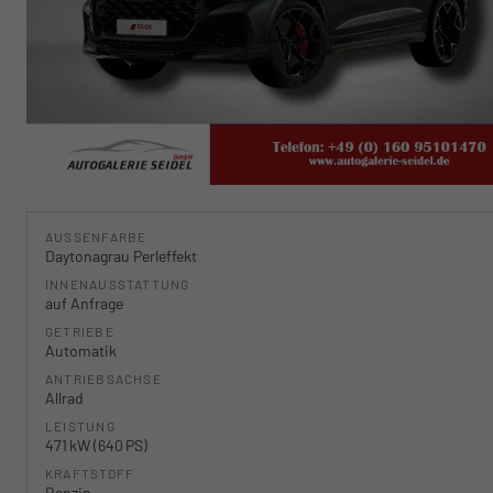
AUSSENFARBE
Daytonagrau Perleffekt
INNENAUSSTATTUNG
auf Anfrage
GETRIEBE
Automatik
ANTRIEBSACHSE
Allrad
LEISTUNG
471 kW (640 PS)
KRAFTSTOFF
Benzin