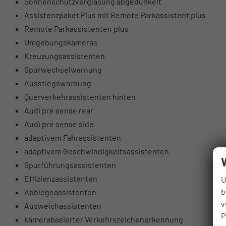
Sonnenschutzverglasung abgedunkelt
Assistenzpaket Plus mit Remote Parkassistent plus
Remote Parkassistenten plus
Umgebungskameras
Kreuzungsassistenten
Spurwechselwarnung
Ausstiegswarnung
Querverkehrassistenten hinten
Audi pre sense rear
Audi pre sense side
adaptivem Fahrassistenten
adaptivem Geschwindigkeitsassistenten
Spurführungsassistenten
Effizienzassistenten
U
b
Abbiegeassistenten
v
Ausweichassistenten
P
kamerabasierter Verkehrszeichenerkennung