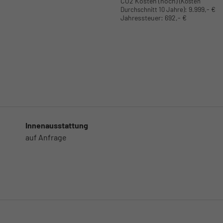
CO2 Kosten (hoch)
(Kosten
:
9.999,- €
Durchschnitt 10 Jahre)
Jahressteuer:
692,- €
Innenausstattung
auf Anfrage