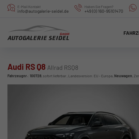
E-Mail Kontakt
Haben Sie Fragen?
info@autogalerie-seidel.de
+49 (0) 160-95101470
FAHRZ
Audi RS Q8
Allrad RSQ8
Fahrzeugnr.
:
100728
,
sofort lieferbar
, Landesversion: EU - Europa,
Neuwagen
, Ze