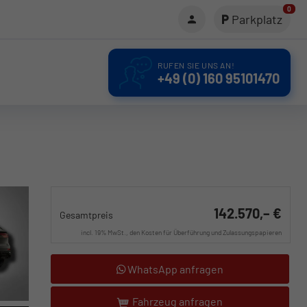
0
Parkplatz
RUFEN SIE UNS AN!
+49 (0) 160 95101470
142.570,– €
Gesamtpreis
incl. 19% MwSt., den Kosten für Überführung und Zulassungspapieren
WhatsApp anfragen
Fahrzeug anfragen