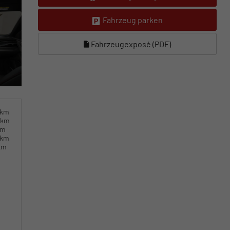
Fahrzeug parken
Fahrzeugexposé (PDF)
0km
0km
km
0km
km