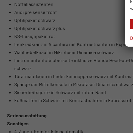
k
Notfallassistenten
w
Audi pre sense front
Optikpaket schwarz
Optikpaket schwarz plus
RS-Designpaket rot
D
Lenkradkranz in Alcantara mit Kontrastnähten in Express
Wählhebelknauf in Mikrofaser Dinamica schwarz
Instrumententafeloberseite inklusive Blende Head-up-Dis
schwarz
Türarmauflagen in Leder Feinnappa schwarz mit Kontrast
Spange der Mittelkonsole in Mikrofaser Dinamica schwarz
Sicherheitsgurte in Schwarz mit rotem Rand
Fußmatten in Schwarz mit Kontrastnähten in Expressrot 
Serienausstattung
Sonstiges
4-Zonen-Komfortklimaautomatik