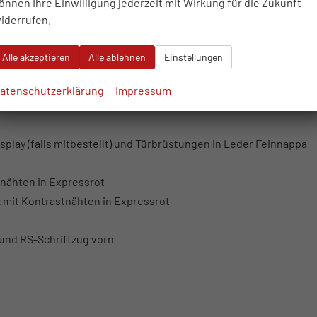
önnen Ihre Einwilligung jederzeit mit Wirkung für die Zukunft
iderrufen.
Alle akzeptieren
Alle ablehnen
Einstellungen
atenschutzerklärung
Impressum
rot
play (falls mitbestellt) und Türbrüstungen in Leder Feinnappa
nähten in Expressrot
 mit Kontrastnähten in Expressrot
und RS-Schriftzug vorn