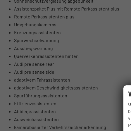
Sonnenschutzverglasung abgedunkelt
Assistenzpaket Plus mit Remote Parkassistent plus
Remote Parkassistenten plus
Umgebungskameras
Kreuzungsassistenten
Spurwechselwarnung
Ausstiegswarnung
Querverkehrassistenten hinten
Audi pre sense rear
Audi pre sense side
adaptivem Fahrassistenten
adaptivem Geschwindigkeitsassistenten
Spurführungsassistenten
Effizienzassistenten
U
b
Abbiegeassistenten
v
Ausweichassistenten
P
kamerabasierter Verkehrszeichenerkennung