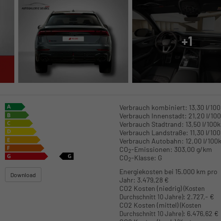
+1
Verbrauch kombiniert:
13,30 l/10
Verbrauch Innenstadt:
21,20 l/10
Verbrauch Stadtrand:
13,50 l/100
Verbrauch Landstraße:
11,30 l/10
Verbrauch Autobahn:
12,00 l/100
CO
-Emissionen:
303,00 g/km
2
CO
-Klasse:
G
2
Energiekosten bei 15.000 km pro
Download
Jahr:
3.479,28 €
CO2 Kosten (niedrig)
(Kosten
:
2.727,- €
Durchschnitt 10 Jahre)
CO2 Kosten (mittel)
(Kosten
:
6.476,62 €
Durchschnitt 10 Jahre)