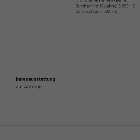
CO2 Kosten (hoch)
(Kosten
:
9.999,- €
Durchschnitt 10 Jahre)
Jahressteuer:
692,- €
Innenausstattung
auf Anfrage