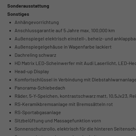
Sonderausstattung
Sonstiges
Anhängevorrichtung
Anschlussgarantie auf 5 Jahre max. 100.000 km
Außenspiegel elektrisch einstell-, beheiz- und anklappb
Außenspiegelgehäuse in Wagenfarbe lackiert
Dachreling schwarz
HD Matrix LED-Scheinwerfer mit Audi Laserlicht, LED-H
Head-up Display
Komfortschlüssel in Verbindung mit Diebstahlwarnanlag
Panorama-Schiebedach
Räder, 5-Y-Speichen, kontrastschwarz matt, 10,5Jx23, Re
RS-Keramikbremsanlage mit Bremssätteln rot
RS-Sportabgasanlage
Sitzbelüftung und Massagefunktion vorn
Sonnenschutzrollo, elektrisch für die hinteren Seitensc