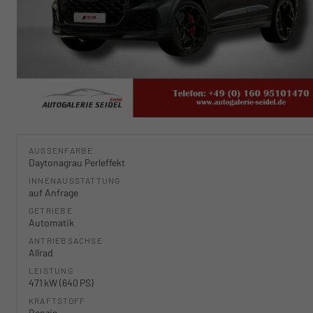
AUSSENFARBE
Daytonagrau Perleffekt
INNENAUSSTATTUNG
auf Anfrage
GETRIEBE
Automatik
ANTRIEBSACHSE
Allrad
LEISTUNG
471 kW (640 PS)
KRAFTSTOFF
Benzin