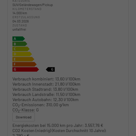
KATEGORIE
SUV/Geländewagen/Pickup
KILOMETERSTAND
14.000 km
ERSTZULASSUNG
04.03.2026
ZUSTAND
unfallfrei
Verbrauch kombiniert:
13,60 l/100km
Verbrauch Innenstadt:
21,80 l/100km
Verbrauch Stadtrand:
13,80 l/100km
Verbrauch Landstraße:
11,50 l/100km
Verbrauch Autobahn:
12,30 l/100km
CO
-Emissionen:
310,00 g/km
2
CO
-Klasse:
G
2
Download
Energiekosten bei 15.000 km pro Jahr:
3.557,76 €
CO2 Kosten (niedrig)
:
(Kosten Durchschnitt 10 Jahre)
2.790,- €