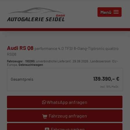
Menü
Audi RS Q8
performance 4.0 TFSI 8-Gang-Tiptronic quattro
RSQ8
Fahrzeugnr.
:
110280
, unverbindliche Lieferzeit:
29.09.2026
, Landesversion: EU -
Europa,
Gebrauchtwagen
139.390,– €
Gesamtpreis
incl. 19% MwSt.
WhatsApp anfragen
Fahrzeug anfragen
Fahrzeug parken