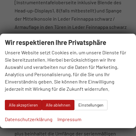
[Instrumententafeloberseite inklusive Blende des
Head-up-Displays1, 8 (falls mitbestellt) und Spange
der Mittelkonsole in Leder Feinnappa schwarz /
Armauflage in den Türen in Leder Feinnappa schwarz
oder cognacbraun, entsprechend der gewählten
Wir respektieren Ihre Privatsphäre
Innenausstattungsfarbe]
Sitzbelüftung vorn
Unsere Website setzt Cookies ein, um unsere Dienste für
Dekoreinlagen Aluminium Race anthrazit für
Sie bereitzustellen. Hierbei berücksichtigen wir Ihre
Auswahl und verarbeiten nur die Daten für Marketing,
Instrumententafel, Türverkleidungen und
Analytics und Personalisierung, für die Sie uns Ihr
Mittelkonsole
Einverständnis geben. Sie können Ihre Einwilligung
Lederlenkrad 3-Speichen mit Multifunktion,
jederzeit mit Wirkung für die Zukunft widerrufen.
Schaltwippen und Lenkradheizung
Lenkradeinstellung elektrisch
Alle akzeptieren
Alle ablehnen
Einstellungen
Bedientasten schwarz glänzend mit haptischem
Feedback und Aluminiumoptik Interieur
Datenschutzerklärung
Impressum
Ambiente-Lichtpaket plus [Das Ambiente-Lichtpaket
plus beinhaltet die Umfänge der serienmäßigen