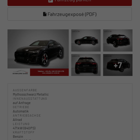
Fahrzeugexposé (PDF)
+7
AUSSENFARBE
Mythosschwarz Metallic
INNENAUSSTATTUNG
auf Anfrage
GETRIEBE
Automatik
ANTRIEBSACHSE
Allrad
LEISTUNG
471 kW (640 PS)
KRAFTSTOFF
Benzin